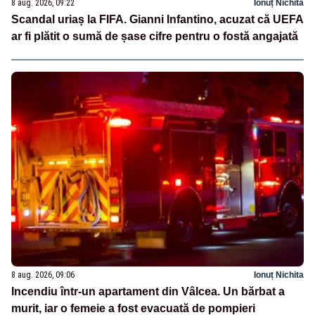
8 aug. 2026, 09:22
Ionuț Nichita
Scandal uriaș la FIFA. Gianni Infantino, acuzat că UEFA
ar fi plătit o sumă de șase cifre pentru o fostă angajată
8 aug. 2026, 09:06
Ionuț Nichita
Incendiu într-un apartament din Vâlcea. Un bărbat a
murit, iar o femeie a fost evacuată de pompieri