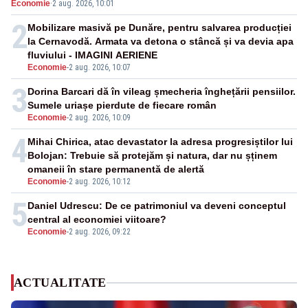
Economie
·
2 aug. 2026, 10:01
pensii
2
Mobilizare masivă pe Dunăre, pentru salvarea producției
la Cernavodă. Armata va detona o stâncă și va devia apa
fluviului - IMAGINI AERIENE
Economie
-
2 aug. 2026, 10:07
3
Dorina Barcari dă în vileag șmecheria înghețării pensiilor.
Sumele uriașe pierdute de fiecare român
Economie
-
2 aug. 2026, 10:09
4
Mihai Chirica, atac devastator la adresa progresiștilor lui
Bolojan: Trebuie să protejăm și natura, dar nu șținem
omaneii în stare permanentă de alertă
Economie
-
2 aug. 2026, 10:12
5
Daniel Udrescu: De ce patrimoniul va deveni conceptul
central al economiei viitoare?
Economie
-
2 aug. 2026, 09:22
ACTUALITATE