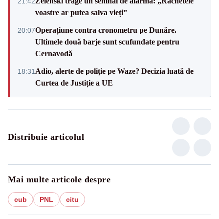
Zelenski trage un semnal de alarmă: „Rachetele
21:42
voastre ar putea salva vieți”
Operațiune contra cronometru pe Dunăre.
20:07
Ultimele două barje sunt scufundate pentru
Cernavodă
Adio, alerte de poliție pe Waze? Decizia luată de
18:31
Curtea de Justiție a UE
Distribuie articolul
Mai multe articole despre
cub
PNL
citu