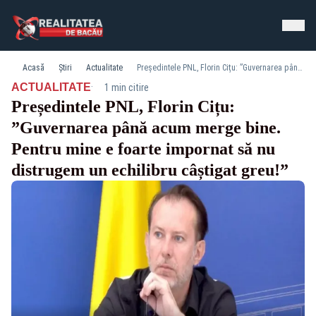
Acasă
Știri
Actualitate
Președintele PNL, Florin Cițu: ”Guvernarea până acum merge bine. Pentru mine e foarte impornat să nu distrugem un echilibru câștigat greu!”
·
ACTUALITATE
1 min citire
Președintele PNL, Florin Cițu:
”Guvernarea până acum merge bine.
Pentru mine e foarte impornat să nu
distrugem un echilibru câștigat greu!”