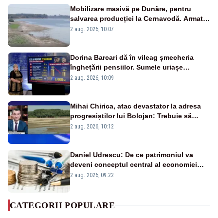
Mobilizare masivă pe Dunăre, pentru
salvarea producției la Cernavodă. Armata
va detona o stâncă și va devia apa
2 aug. 2026, 10:07
fluviului - IMAGINI AERIENE
Dorina Barcari dă în vileag șmecheria
înghețării pensiilor. Sumele uriașe
pierdute de fiecare român
2 aug. 2026, 10:09
Mihai Chirica, atac devastator la adresa
progresiștilor lui Bolojan: Trebuie să
protejăm și natura, dar nu șținem omaneii
2 aug. 2026, 10:12
în stare permanentă de alertă
Daniel Udrescu: De ce patrimoniul va
deveni conceptul central al economiei
viitoare?
2 aug. 2026, 09:22
CATEGORII POPULARE