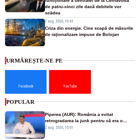
funcționare a centralei de la Cernavodă
de patru-cinci zile dacă debitele vor
scădea
7 aug. 2026, 10:43
Criza din energie. Cine scapă de măsurile
de raționalizare impuse de Bolojan
URMĂREȘTE-NE PE
Facebook
YouTube
POPULAR
Piperea (AUR): România a evitat
retrogradarea la junk pentru că era o
catastrofă pentru bănci și fondurile de
2 aug. 2026, 10:01
pensii