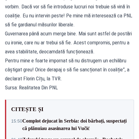
vorbim. Dacă vor să fie introduse lucruri noi trebuie să vină în
coaliție. Eu nu intervin peste! Pe mine mă interesează ca PNL
să fie gardianul măsurilor liberale.
Guvernarea până acum merge bine. Mai sunt astfel de postări
cu ironie, care nu ar trebui să fie. Acest compromis, pentru a
avea stabilitate, deocamdată funcționează.
Pentru mine e foarte impornat să nu distrugem un echilibru
câștigat greu! Orice derapaj o să fie sancționat în coaliție”, a
declarat Florin Cîțu, la TVR.
Sursa: Realitatea Din PNL
CITEȘTE ȘI
Complot dejucat în Serbia: doi bărbați, suspectați
15:50
că plănuiau asasinarea lui Vučić