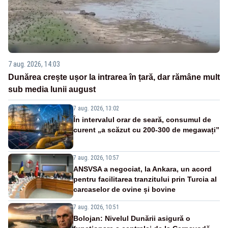
7 aug. 2026, 14:03
Dunărea crește ușor la intrarea în țară, dar rămâne mult
sub media lunii august
7 aug. 2026, 13:02
În intervalul orar de seară, consumul de
curent „a scăzut cu 200-300 de megawați”
7 aug. 2026, 10:57
ANSVSA a negociat, la Ankara, un acord
pentru facilitarea tranzitului prin Turcia al
carcaselor de ovine și bovine
7 aug. 2026, 10:51
Bolojan: Nivelul Dunării asigură o