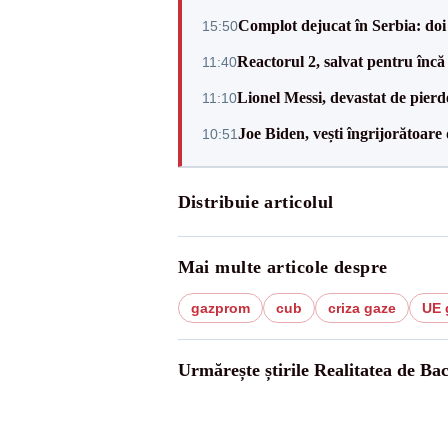
Complot dejucat în Serbia: doi 
15:50
Reactorul 2, salvat pentru încă
11:40
Lionel Messi, devastat de pierd
11:10
Joe Biden, vești îngrijorătoare 
10:51
Distribuie articolul
Mai multe articole despre
gazprom
cub
criza gaze
UE 
Urmărește știrile Realitatea de Ba