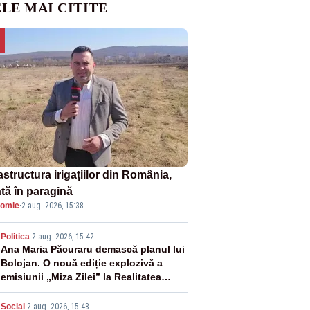
LE MAI CITITE
astructura irigațiilor din România,
ată în paragină
omie
·
2 aug. 2026, 15:38
2
Politica
-
2 aug. 2026, 15:42
Ana Maria Păcuraru demască planul lui
Bolojan. O nouă ediție explozivă a
emisiunii „Miza Zilei” la Realitatea
PLUS
Social
-
2 aug. 2026, 15:48