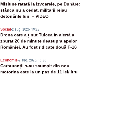
3
Misiune ratată la Izvoarele, pe Dunăre:
stânca nu a cedat, militarii reiau
detonările luni – VIDEO
4
Social
-
2 aug. 2026, 19:28
Drona care a ținut Tulcea în alertă a
zburat 20 de minute deasupra apelor
României. Au fost ridicate două F-16
5
Economie
-
2 aug. 2026, 15:36
Carburanții s-au scumpit din nou,
motorina este la un pas de 11 lei/litru