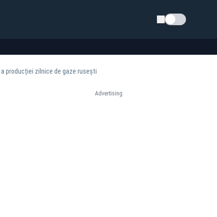
Schimba tema
a producției zilnice de gaze rusești
Advertising