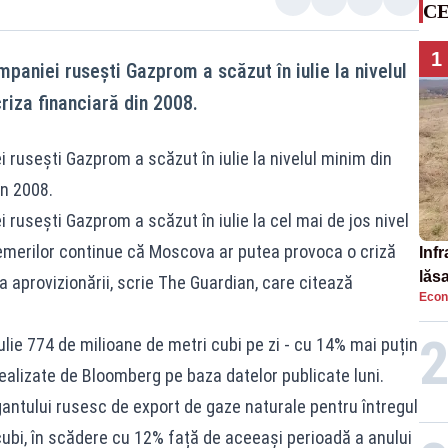
CE
1
paniei rusești Gazprom a scăzut în iulie la nivelul
criza financiară din 2008.
 rusești Gazprom a scăzut în iulie la nivelul minim din
in 2008.
 rusești Gazprom a scăzut în iulie la cel mai de jos nivel
l temerilor continue că Moscova ar putea provoca o criză
Infr
lăs
a aprovizionării, scrie The Guardian, care citează
Econ
ulie 774 de milioane de metri cubi pe zi - cu 14% mai puțin
e realizate de Bloomberg pe baza datelor publicate luni.
gantului rusesc de export de gaze naturale pentru întregul
cubi, în scădere cu 12% față de aceeași perioadă a anului