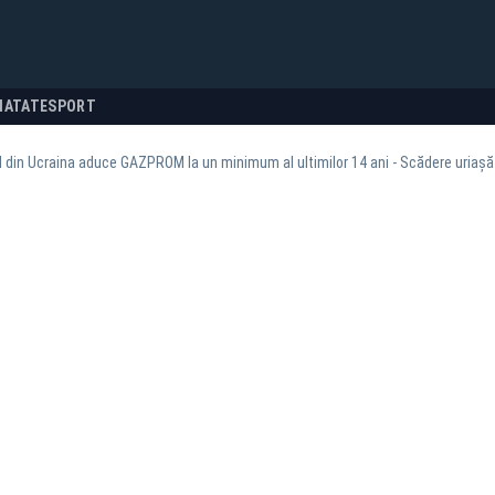
NATATE
SPORT
 din Ucraina aduce GAZPROM la un minimum al ultimilor 14 ani - Scădere uriașă 