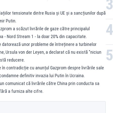
lațiilor tensionate dintre Rusia și UE și a sancțiunilor după
mir Putin.
zprom a scăzut livrările de gaze către principalul
a - Nord Stream 1 - la doar 20% din capacitate.
 datorează unor probleme de întreținere a turbinelor
e, Ursula von der Leyen, a declarat că nu există "niciun
astă reducere.
ne în contradicție cu anunțul Gazprom despre livrările sale
condamne definitiv invazia lui Putin în Ucraina.
un comunicat că livrările către China prin conducta sa
ără a furniza alte cifre.