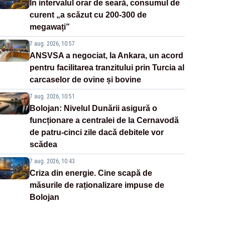
În intervalul orar de seară, consumul de
curent „a scăzut cu 200-300 de
megawați”
7 aug. 2026, 10:57
ANSVSA a negociat, la Ankara, un acord
pentru facilitarea tranzitului prin Turcia al
carcaselor de ovine și bovine
7 aug. 2026, 10:51
Bolojan: Nivelul Dunării asigură o
funcționare a centralei de la Cernavodă
de patru-cinci zile dacă debitele vor
scădea
7 aug. 2026, 10:43
Criza din energie. Cine scapă de
măsurile de raționalizare impuse de
Bolojan