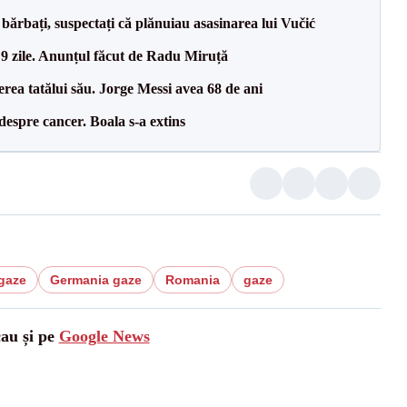
bărbați, suspectați că plănuiau asasinarea lui Vučić
 9 zile. Anunțul făcut de Radu Miruță
erea tatălui său. Jorge Messi avea 68 de ani
despre cancer. Boala s-a extins
gaze
Germania gaze
Romania
gaze
cau și pe
Google News