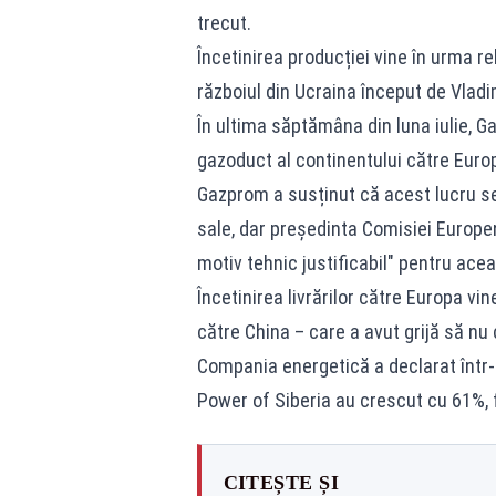
trecut.
Încetinirea producției vine în urma re
războiul din Ucraina început de Vladi
În ultima săptămâna din luna iulie, Ga
gazoduct al continentului către Europ
Gazprom a susținut că acest lucru se
sale, dar președinta Comisiei Europen
motiv tehnic justificabil" pentru ace
Încetinirea livrărilor către Europa vi
către China – care a avut grijă să nu 
Compania energetică a declarat într-
Power of Siberia au crescut cu 61%, f
CITEȘTE ȘI