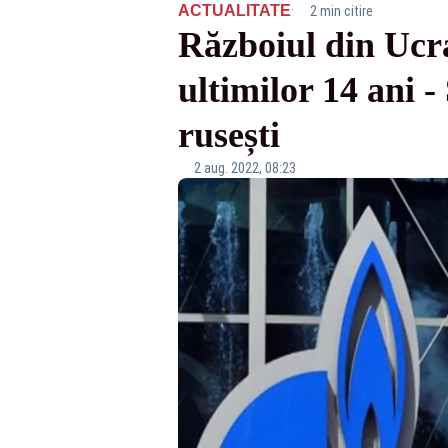
·
ACTUALITATE
2 min citire
Războiul din Uc
ultimilor 14 ani -
rusești
2 aug. 2022, 08:23