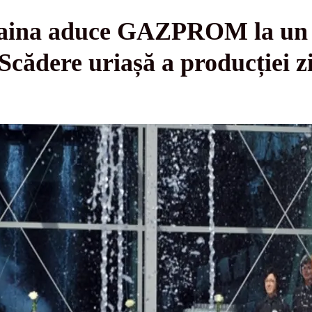
raina aduce GAZPROM la un
 Scădere uriașă a producției z