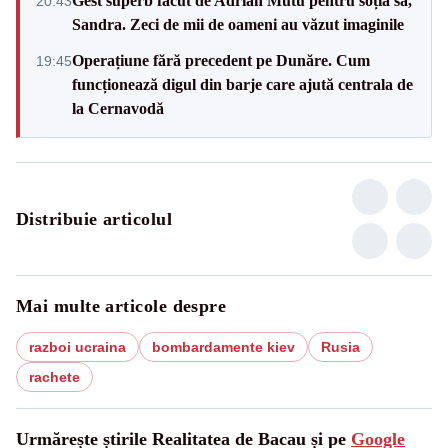
Gest superb făcut de Adrian Mutu pentru soția sa,
20:43
Sandra. Zeci de mii de oameni au văzut imaginile
Operațiune fără precedent pe Dunăre. Cum
19:45
funcționează digul din barje care ajută centrala de
la Cernavodă
Distribuie articolul
Mai multe articole despre
razboi ucraina
bombardamente kiev
Rusia
rachete
Urmărește știrile Realitatea de Bacau și pe
Google