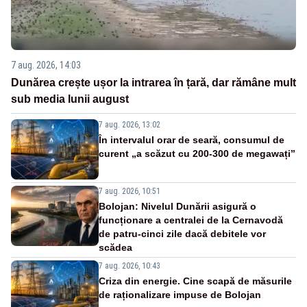
7 aug. 2026, 14:03
Dunărea crește ușor la intrarea în țară, dar rămâne mult
sub media lunii august
7 aug. 2026, 13:02
În intervalul orar de seară, consumul de
curent „a scăzut cu 200-300 de megawați”
7 aug. 2026, 10:51
Bolojan: Nivelul Dunării asigură o
funcționare a centralei de la Cernavodă
de patru-cinci zile dacă debitele vor
scădea
7 aug. 2026, 10:43
Criza din energie. Cine scapă de măsurile
de raționalizare impuse de Bolojan