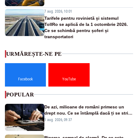
7 aug. 2026, 10:01
Tarifele pentru rovinietă și sistemul
TollRo se aplică de la 1 octombrie 2026.
Ce se schimbă pentru șoferi și
transportatori
URMĂREȘTE-NE PE
Facebook
YouTube
POPULAR
De azi, milioane de români primesc un
drept nou. Ce se întâmplă dacă ți se strică
un produs
1 aug. 2026, 09:37
Piperea, semnal de alarmă. De ce este