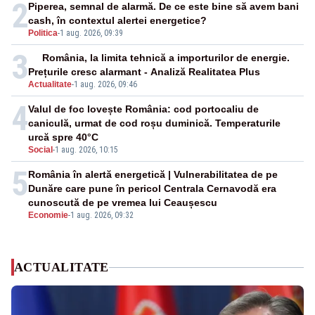
2
Piperea, semnal de alarmă. De ce este bine să avem bani
cash, în contextul alertei energetice?
Politica
-
1 aug. 2026, 09:39
3
România, la limita tehnică a importurilor de energie.
Prețurile cresc alarmant - Analiză Realitatea Plus
Actualitate
-
1 aug. 2026, 09:46
4
Valul de foc lovește România: cod portocaliu de
caniculă, urmat de cod roșu duminică. Temperaturile
urcă spre 40°C
Social
-
1 aug. 2026, 10:15
5
România în alertă energetică | Vulnerabilitatea de pe
Dunăre care pune în pericol Centrala Cernavodă era
cunoscută de pe vremea lui Ceaușescu
Economie
-
1 aug. 2026, 09:32
ACTUALITATE