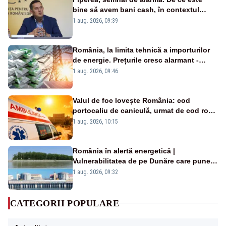
bine să avem bani cash, în contextul
alertei energetice?
1 aug. 2026, 09:39
România, la limita tehnică a importurilor
de energie. Prețurile cresc alarmant -
Analiză Realitatea Plus
1 aug. 2026, 09:46
Valul de foc lovește România: cod
portocaliu de caniculă, urmat de cod roșu
duminică. Temperaturile urcă spre 40°C
1 aug. 2026, 10:15
România în alertă energetică |
Vulnerabilitatea de pe Dunăre care pune
în pericol Centrala Cernavodă era
1 aug. 2026, 09:32
cunoscută de pe vremea lui Ceaușescu
CATEGORII POPULARE