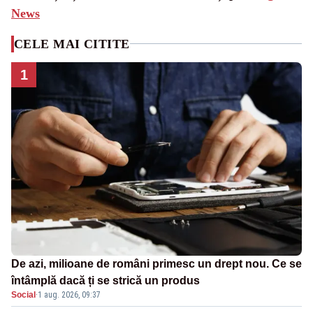
News
CELE MAI CITITE
1
De azi, milioane de români primesc un drept nou. Ce se
întâmplă dacă ți se strică un produs
Social
·
1 aug. 2026, 09:37