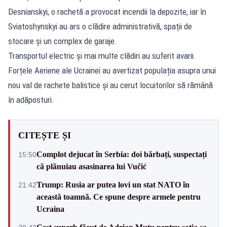
Desnianskyi, o rachetă a provocat incendii la depozite, iar în
Sviatoshynskyi au ars o clădire administrativă, spații de
stocare și un complex de garaje.
Transportul electric și mai multe clădiri au suferit avarii.
Forțele Aeriene ale Ucrainei au avertizat populația asupra unui
nou val de rachete balistice și au cerut locuitorilor să rămână
în adăposturi.
CITEȘTE ȘI
Complot dejucat în Serbia: doi bărbați, suspectați
15:50
că plănuiau asasinarea lui Vučić
Trump: Rusia ar putea lovi un stat NATO în
21:42
această toamnă. Ce spune despre armele pentru
Ucraina