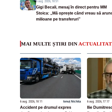
6 aug. 2026, 18:51
Gigi Becali, mesaj în direct pentru MM
Stoica: „Mă oprește când vreau să arun
milioane pe transferuri”
MAI MULTE ȘTIRI DIN
ACTUALITAT
6 aug. 2026, 18:11
Ionuț Nichita
6 aug. 2026, 17:17
Accident pe drumul expres
Ilie Dumitresc