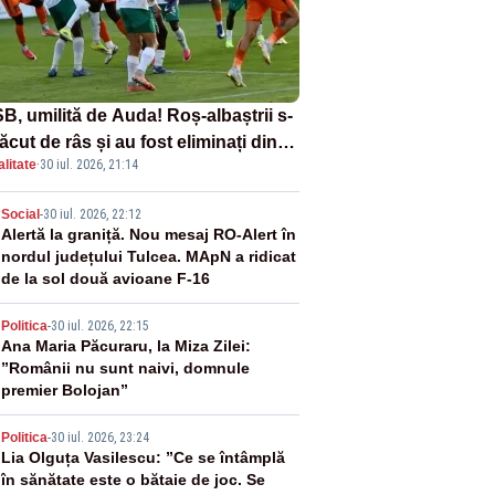
B, umilită de Auda! Roș-albaștrii s-
ăcut de râs și au fost eliminați din
litate
·
30 iul. 2026, 21:14
ference League
2
Social
-
30 iul. 2026, 22:12
Alertă la graniță. Nou mesaj RO-Alert în
nordul județului Tulcea. MApN a ridicat
de la sol două avioane F-16
3
Politica
-
30 iul. 2026, 22:15
Ana Maria Păcuraru, la Miza Zilei:
”Românii nu sunt naivi, domnule
premier Bolojan”
4
Politica
-
30 iul. 2026, 23:24
Lia Olguța Vasilescu: ”Ce se întâmplă
în sănătate este o bătaie de joc. Se