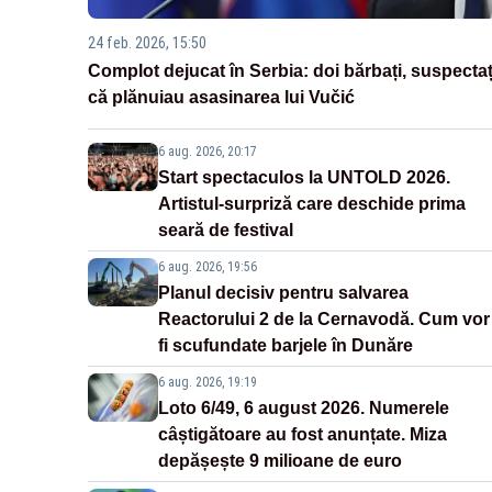
24 feb. 2026, 15:50
Complot dejucat în Serbia: doi bărbați, suspectaț
că plănuiau asasinarea lui Vučić
6 aug. 2026, 20:17
Start spectaculos la UNTOLD 2026.
Artistul-surpriză care deschide prima
seară de festival
6 aug. 2026, 19:56
Planul decisiv pentru salvarea
Reactorului 2 de la Cernavodă. Cum vor
fi scufundate barjele în Dunăre
6 aug. 2026, 19:19
Loto 6/49, 6 august 2026. Numerele
câștigătoare au fost anunțate. Miza
depășește 9 milioane de euro