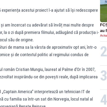
ă experiența acestui proiect l-a ajutat să își redescopere
 și am încercat cu adevărat să învăț mai multe despre
FCS
au f
or, la o zi după premiera filmului, adăugând că producția i-
Actua
Con
ocul său de origine.
turi de mama sa la vârsta de aproximativ opt ani, într-o
mice și de contextul politic al regimului condus de
ul român Cristian Mungiu, laureat al Palme d’Or în 2007,
ezvoltat inspirându-se din povești reale, după implicarea
ul „Captain America” interpretează un tehnician IT de
cu familia sa într-un sat din Norvegia, locul natal al
a norvegiană Renate Reinsve.