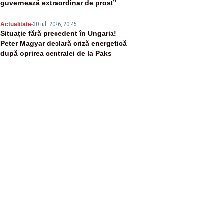
guvernează extraordinar de prost”
5
Actualitate
-
30 iul. 2026, 20:45
Situație fără precedent în Ungaria!
Peter Magyar declară criză energetică
după oprirea centralei de la Paks