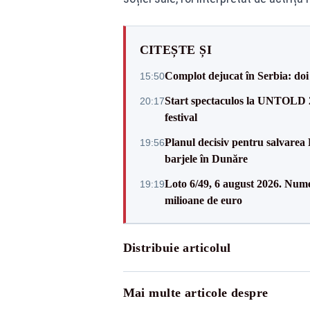
CITEȘTE ȘI
Complot dejucat în Serbia: doi 
15:50
Start spectaculos la UNTOLD 20
20:17
festival
Planul decisiv pentru salvarea
19:56
barjele în Dunăre
Loto 6/49, 6 august 2026. Nume
19:19
milioane de euro
Distribuie articolul
Mai multe articole despre