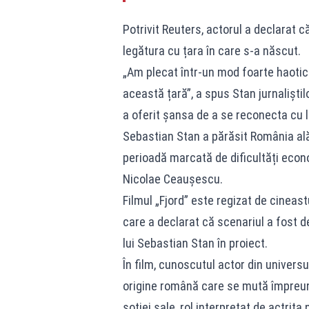
Potrivit Reuters, actorul a declarat c
legătura cu țara în care s-a născut.
„Am plecat într-un mod foarte haotic
această țară”, a spus Stan jurnaliștil
a oferit șansa de a se reconecta cu l
Sebastian Stan a părăsit România ală
perioadă marcată de dificultăți econo
Nicolae Ceaușescu.
Filmul „Fjord” este regizat de cineast
care a declarat că scenariul a fost d
lui Sebastian Stan în proiect.
În film, cunoscutul actor din univers
origine română care se mută împreună 
soției sale, rol interpretat de actriț