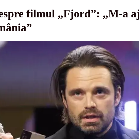
espre filmul „Fjord”: „M-a a
omânia”