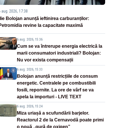
6 aug. 2026, 17:38
Ilie Bolojan anunță ieftinirea carburanților:
Petromidia revine la capacitate maximă
6 aug. 2026, 15:36
Cum se va întrerupe energia electrică la
marii consumatori industriali? Bolojan:
Nu vor exista compensații
6 aug. 2026, 15:33
Bolojan anunță restricțiile de consum
energetic. Centralele pe combustibili
fosili, repornite. La ore de vârf se va
apela la importuri - LIVE TEXT
6 aug. 2026, 15:24
Miza uriașă a scufundării barjelor.
Reactorul 2 de la Cernavodă poate primi
o nouă „gură de oxigen”