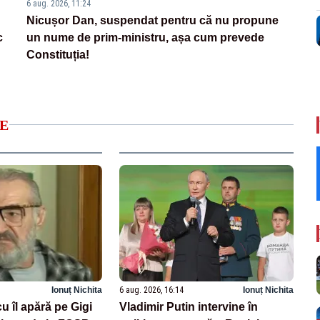
6 aug. 2026, 11:24
Nicușor Dan, suspendat pentru că nu propune
c
un nume de prim-ministru, așa cum prevede
Constituția!
E
Ionuț Nichita
6 aug. 2026, 16:14
Ionuț Nichita
u îl apără pe Gigi
Vladimir Putin intervine în