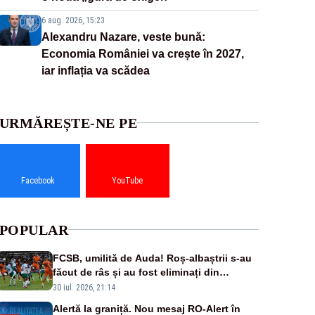
6 aug. 2026, 15:23
Alexandru Nazare, veste bună:
Economia României va crește în 2027,
iar inflația va scădea
URMĂREȘTE-NE PE
Facebook
YouTube
POPULAR
FCSB, umilită de Auda! Roș-albaștrii s-au
făcut de râs și au fost eliminați din
Conference League
30 iul. 2026, 21:14
Alertă la graniță. Nou mesaj RO-Alert în