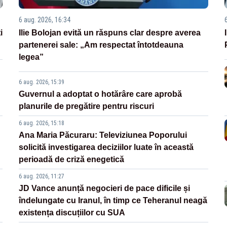
6 aug. 2026, 16:34
i
Ilie Bolojan evită un răspuns clar despre averea
partenerei sale: „Am respectat întotdeauna
legea”
6 aug. 2026, 15:39
Guvernul a adoptat o hotărâre care aprobă
planurile de pregătire pentru riscuri
6 aug. 2026, 15:18
Ana Maria Păcuraru: Televiziunea Poporului
solicită investigarea deciziilor luate în această
perioadă de criză enegetică
6 aug. 2026, 11:27
JD Vance anunță negocieri de pace dificile și
îndelungate cu Iranul, în timp ce Teheranul neagă
existența discuțiilor cu SUA