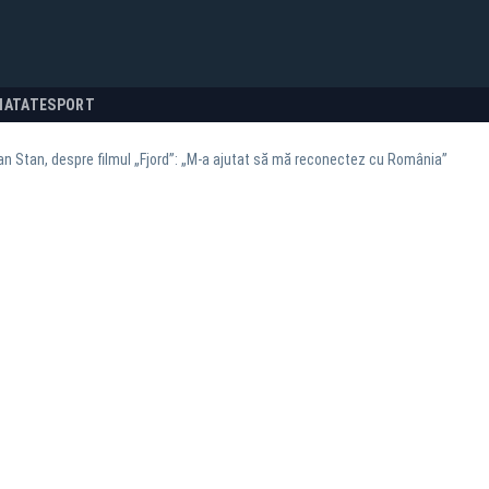
NATATE
SPORT
n Stan, despre filmul „Fjord”: „M-a ajutat să mă reconectez cu România”