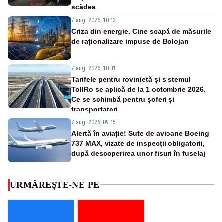
scădea
7 aug. 2026, 10:43
Criza din energie. Cine scapă de măsurile
de raționalizare impuse de Bolojan
7 aug. 2026, 10:01
Tarifele pentru rovinietă și sistemul
TollRo se aplică de la 1 octombrie 2026.
Ce se schimbă pentru șoferi și
transportatori
7 aug. 2026, 09:45
Alertă în aviație! Sute de avioane Boeing
737 MAX, vizate de inspecții obligatorii,
după descoperirea unor fisuri în fuselaj
URMĂREȘTE-NE PE