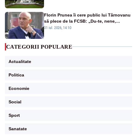
Florin Prunea îi cere public lui Târnovanu
să plece de la FCSB: „Du-te, nene,
învârtindu-te!”
31 iul. 2026, 14:10
CATEGORII POPULARE
Actualitate
Politica
Economie
Social
Sport
Sanatate