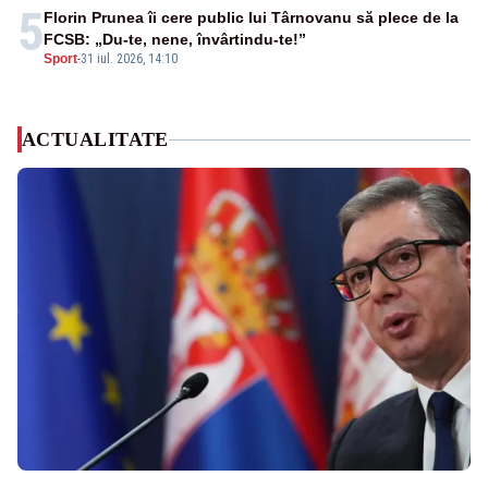
5
Florin Prunea îi cere public lui Târnovanu să plece de la
FCSB: „Du-te, nene, învârtindu-te!”
Sport
-
31 iul. 2026, 14:10
ACTUALITATE