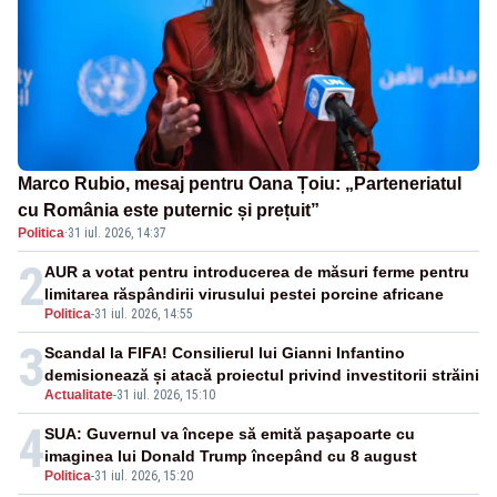
Marco Rubio, mesaj pentru Oana Țoiu: „Parteneriatul
cu România este puternic și prețuit”
Politica
·
31 iul. 2026, 14:37
2
AUR a votat pentru introducerea de măsuri ferme pentru
limitarea răspândirii virusului pestei porcine africane
Politica
-
31 iul. 2026, 14:55
3
Scandal la FIFA! Consilierul lui Gianni Infantino
demisionează și atacă proiectul privind investitorii străini
Actualitate
-
31 iul. 2026, 15:10
4
SUA: Guvernul va începe să emită paşapoarte cu
imaginea lui Donald Trump începând cu 8 august
Politica
-
31 iul. 2026, 15:20