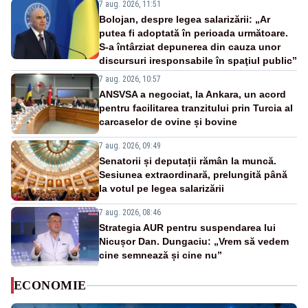
7 aug. 2026, 11:51
Bolojan, despre legea salarizării: „Ar
putea fi adoptată în perioada următoare.
S-a întârziat depunerea din cauza unor
discursuri iresponsabile în spaţiul public”
7 aug. 2026, 10:57
ANSVSA a negociat, la Ankara, un acord
pentru facilitarea tranzitului prin Turcia al
carcaselor de ovine și bovine
7 aug. 2026, 09:49
Senatorii și deputații rămân la muncă.
Sesiunea extraordinară, prelungită până
la votul pe legea salarizării
7 aug. 2026, 08:46
Strategia AUR pentru suspendarea lui
Nicușor Dan. Dungaciu: „Vrem să vedem
cine semnează și cine nu”
ECONOMIE