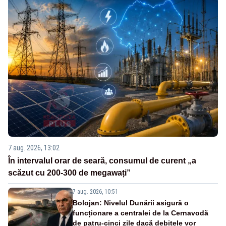
7 aug. 2026, 13:02
În intervalul orar de seară, consumul de curent „a
scăzut cu 200-300 de megawați”
7 aug. 2026, 10:51
Bolojan: Nivelul Dunării asigură o
funcționare a centralei de la Cernavodă
de patru-cinci zile dacă debitele vor