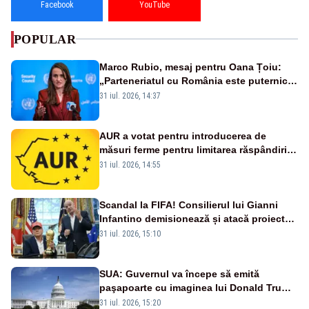
Facebook
YouTube
POPULAR
Marco Rubio, mesaj pentru Oana Țoiu:
„Parteneriatul cu România este puternic
și prețuit”
31 iul. 2026, 14:37
AUR a votat pentru introducerea de
măsuri ferme pentru limitarea răspândirii
virusului pestei porcine africane
31 iul. 2026, 14:55
Scandal la FIFA! Consilierul lui Gianni
Infantino demisionează și atacă proiectul
privind investitorii străini
31 iul. 2026, 15:10
SUA: Guvernul va începe să emită
paşapoarte cu imaginea lui Donald Trump
începând cu 8 august
31 iul. 2026, 15:20