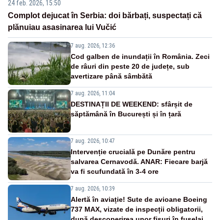
24 feb. 2026, 15:50
Complot dejucat în Serbia: doi bărbați, suspectați că
plănuiau asasinarea lui Vučić
7 aug. 2026, 12:36
Cod galben de inundații în România. Zeci
de râuri din peste 20 de județe, sub
avertizare până sâmbătă
7 aug. 2026, 11:04
DESTINAȚII DE WEEKEND: sfârșit de
săptămână în București și în țară
7 aug. 2026, 10:47
Intervenție crucială pe Dunăre pentru
salvarea Cernavodă. ANAR: Fiecare barjă
va fi scufundată în 3-4 ore
7 aug. 2026, 10:39
Alertă în aviație! Sute de avioane Boeing
737 MAX, vizate de inspecții obligatorii,
după descoperirea unor fisuri în fuselaj