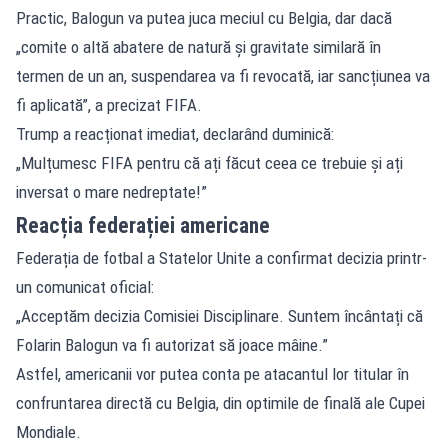
Practic, Balogun va putea juca meciul cu Belgia, dar dacă
„comite o altă abatere de natură și gravitate similară în
termen de un an, suspendarea va fi revocată, iar sancțiunea va
fi aplicată”, a precizat FIFA.
Trump a reacționat imediat, declarând duminică:
„Mulțumesc FIFA pentru că ați făcut ceea ce trebuie și ați
inversat o mare nedreptate!”
Reacția federației americane
Federația de fotbal a Statelor Unite a confirmat decizia printr-
un comunicat oficial:
„Acceptăm decizia Comisiei Disciplinare. Suntem încântați că
Folarin Balogun va fi autorizat să joace mâine.”
Astfel, americanii vor putea conta pe atacantul lor titular în
confruntarea directă cu Belgia, din optimile de finală ale Cupei
Mondiale.