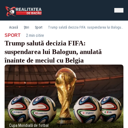
Acasă
Știri
Sport
Trump salută decizia FIFA: suspendarea lui Balogun, anulată înainte de meciul cu Belgia
·
SPORT
2 min citire
Trump salută decizia FIFA:
suspendarea lui Balogun, anulată
înainte de meciul cu Belgia
Cupa Mondială de fotbal