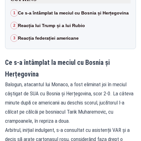
Ce s-a întâmplat la meciul cu Bosnia și Herțegovina
1
Reacția lui Trump și a lui Rubio
2
Reacția federației americane
3
Ce s-a întâmplat la meciul cu Bosnia și
Herțegovina
Balogun, atacantul lui Monaco, a fost eliminat joi în meciul
câștigat de SUA cu Bosnia și Herțegovina, scor 2-0. La câteva
minute după ce americanii au deschis scorul, jucătorul l-a
călcat pe călcâi pe bosniacul Tarik Muharemovic, cu
crampoanele, în repriza a doua.
Arbitrul, inițial indulgent, s-a consultat cu asistenții VAR și a
decis să arate cartonașul roșu, considerând faza drept o