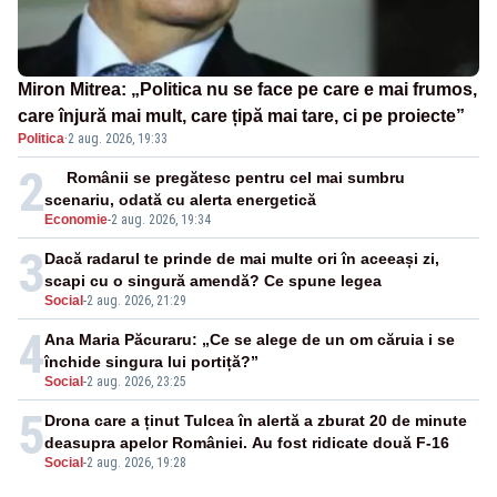
Miron Mitrea: „Politica nu se face pe care e mai frumos,
care înjură mai mult, care țipă mai tare, ci pe proiecte”
Politica
·
2 aug. 2026, 19:33
2
Românii se pregătesc pentru cel mai sumbru
scenariu, odată cu alerta energetică
Economie
-
2 aug. 2026, 19:34
3
Dacă radarul te prinde de mai multe ori în aceeași zi,
scapi cu o singură amendă? Ce spune legea
Social
-
2 aug. 2026, 21:29
4
Ana Maria Păcuraru: „Ce se alege de un om căruia i se
închide singura lui portiță?”
Social
-
2 aug. 2026, 23:25
5
Drona care a ținut Tulcea în alertă a zburat 20 de minute
deasupra apelor României. Au fost ridicate două F-16
Social
-
2 aug. 2026, 19:28