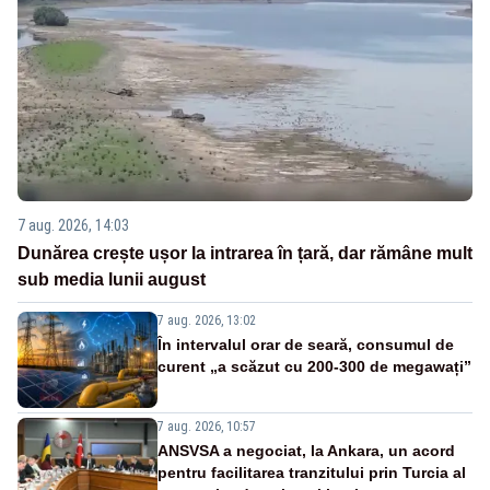
7 aug. 2026, 14:03
Dunărea crește ușor la intrarea în țară, dar rămâne mult
sub media lunii august
7 aug. 2026, 13:02
În intervalul orar de seară, consumul de
curent „a scăzut cu 200-300 de megawați”
7 aug. 2026, 10:57
ANSVSA a negociat, la Ankara, un acord
pentru facilitarea tranzitului prin Turcia al