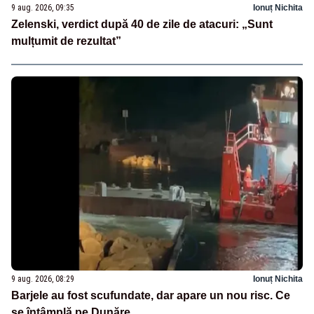
9 aug. 2026, 09:35
Ionuț Nichita
Zelenski, verdict după 40 de zile de atacuri: „Sunt
mulțumit de rezultat”
9 aug. 2026, 08:29
Ionuț Nichita
Barjele au fost scufundate, dar apare un nou risc. Ce
se întâmplă pe Dunăre