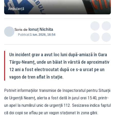
Ambulanță
Ionuț Nichita
Scris de
Publicat:
1 iun. 2026, 16:54
Un incident grav a avut loc luni după-amiază în Gara
Târgu-Neamț, unde un băiat în vârstă de aproximativ
12 ani a fost electrocutat după ce s-a urcat pe un
vagon de tren aflat în stație.
Potrivit informațiilor transmise de Inspectoratul pentru Situații
de Urgență Neamț, alerta a fost dată în jurul orei 15:40, printr-
un apel la numărul unic de urgență 112. Sesizarea indica faptul
că doi copii se aflau pe un vagon staționat în zona gării.