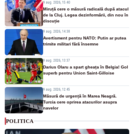
9 aug. 2026, 15:40
Miruță cere o măsură radicală după atacul
de la Cluj. Legea dezinformării, din nou în
discuție
9 aug. 2026, 14:38
Avertisment pentru NATO: Putin ar putea
trimite militari fără însemne
9 aug. 2026, 13:37
Darius Olaru a spart gheața în Belgia! Gol
superb pentru Union Saint-Gilloise
9 aug. 2026, 12:45
Măsură de urgență în Marea Neagră.
Turcia cere oprirea atacurilor asupra
navelor
POLITICA