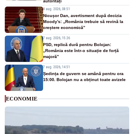
autorități
8 aug. 2026, 08:51
Nicușor Dan, avertisment după decizia
Moody’s: „România trebuie să revină la
creștere economică”
7 aug. 2026, 15:26
PSD, replică dură pentru Bolojan:
„România este într-o situație de forță
majoră”
7 aug. 2026, 14:51
Ședința de guvern se amână pentru ora
15:00. Bolojan nu a obținut toate avizele
ECONOMIE