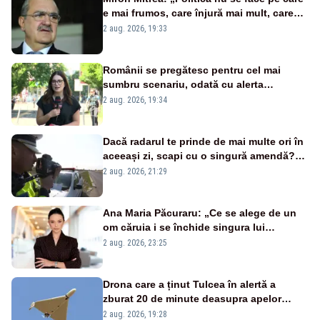
e mai frumos, care înjură mai mult, care
țipă mai tare, ci pe proiecte”
2 aug. 2026, 19:33
Românii se pregătesc pentru cel mai
sumbru scenariu, odată cu alerta
energetică
2 aug. 2026, 19:34
Dacă radarul te prinde de mai multe ori în
aceeași zi, scapi cu o singură amendă?
Ce spune legea
2 aug. 2026, 21:29
Ana Maria Păcuraru: „Ce se alege de un
om căruia i se închide singura lui
portiță?”
2 aug. 2026, 23:25
Drona care a ținut Tulcea în alertă a
zburat 20 de minute deasupra apelor
României. Au fost ridicate două F-16
2 aug. 2026, 19:28