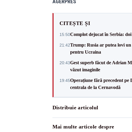
AGERPRES
CITEȘTE ȘI
Complot dejucat în Serbia: doi 
15:50
Trump: Rusia ar putea lovi un
21:42
pentru Ucraina
Gest superb făcut de Adrian Mu
20:43
văzut imaginile
Operațiune fără precedent pe 
19:45
centrala de la Cernavodă
Distribuie articolul
Mai multe articole despre