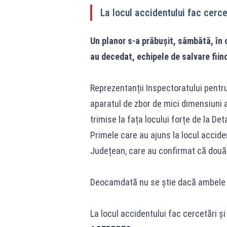
La locul accidentului fac cercetă
Un planor s-a prăbușit, sâmbătă, în 
au decedat, echipele de salvare fiind
Reprezentanții Inspectoratului pentr
aparatul de zbor de mici dimensiuni a 
trimise la fața locului forțe de la D
Primele care au ajuns la locul accide
Județean, care au confirmat că două
Deocamdată nu se știe dacă ambele vi
La locul accidentului fac cercetări și p