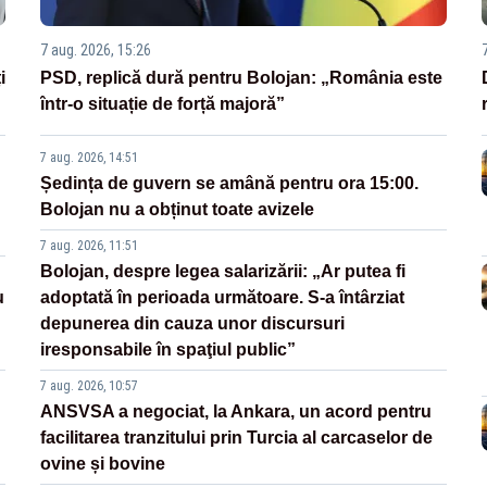
7 aug. 2026, 15:26
i
PSD, replică dură pentru Bolojan: „România este
într-o situație de forță majoră”
7 aug. 2026, 14:51
Ședința de guvern se amână pentru ora 15:00.
Bolojan nu a obținut toate avizele
7 aug. 2026, 11:51
Bolojan, despre legea salarizării: „Ar putea fi
u
adoptată în perioada următoare. S-a întârziat
depunerea din cauza unor discursuri
iresponsabile în spaţiul public”
7 aug. 2026, 10:57
ANSVSA a negociat, la Ankara, un acord pentru
facilitarea tranzitului prin Turcia al carcaselor de
ovine și bovine