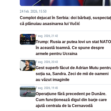
24 feb. 2026, 15:50
Complot dejucat în Serbia: doi bărbați, suspectaț
că plănuiau asasinarea lui Vučić
7 aug. 2026, 21:42
Trump: Rusia ar putea lovi un stat NATO
în această toamnă. Ce spune despre
armele pentru Ucraina
7 aug. 2026, 20:43
Gest superb făcut de Adrian Mutu pentr
soția sa, Sandra. Zeci de mii de oameni
au văzut imaginile
7 aug. 2026, 19:45
Operațiune fără precedent pe Dunăre.
Cum funcționează digul din barje care
ajută centrala de la Cernavodă