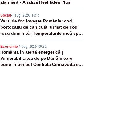
alarmant - Analiză Realitatea Plus
4
Social
-
1 aug. 2026, 10:15
Valul de foc lovește România: cod
portocaliu de caniculă, urmat de cod
roșu duminică. Temperaturile urcă spre
40°C
5
Economie
-
1 aug. 2026, 09:32
România în alertă energetică |
Vulnerabilitatea de pe Dunăre care
pune în pericol Centrala Cernavodă era
cunoscută de pe vremea lui Ceaușescu