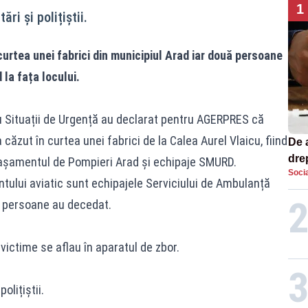
1
ri și polițiștii.
curtea unei fabrici din municipiul Arad iar două persoane
 la fața locului.
u Situații de Urgență au declarat pentru AGERPRES că
căzut în curtea unei fabrici de la Calea Aurel Vlaicu, fiind
De 
dre
etașamentul de Pompieri Arad și echipaje SMURD.
Socia
str
ntului aviatic sunt echipajele Serviciului de Ambulanță
 persoane au decedat.
ctime se aflau în aparatul de zbor.
olițiștii.