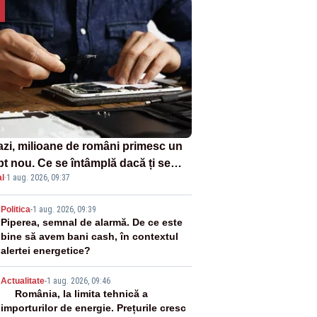
azi, milioane de români primesc un
pt nou. Ce se întâmplă dacă ți se
l
·
1 aug. 2026, 09:37
ică un produs
2
Politica
-
1 aug. 2026, 09:39
Piperea, semnal de alarmă. De ce este
bine să avem bani cash, în contextul
alertei energetice?
3
Actualitate
-
1 aug. 2026, 09:46
România, la limita tehnică a
importurilor de energie. Prețurile cresc