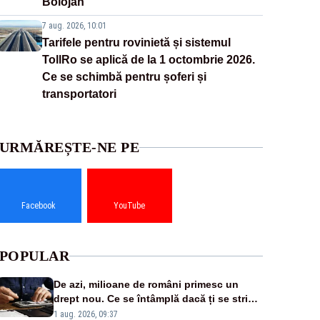
Bolojan
7 aug. 2026, 10:01
Tarifele pentru rovinietă și sistemul
TollRo se aplică de la 1 octombrie 2026.
Ce se schimbă pentru șoferi și
transportatori
URMĂREȘTE-NE PE
Facebook
YouTube
POPULAR
De azi, milioane de români primesc un
drept nou. Ce se întâmplă dacă ți se strică
un produs
1 aug. 2026, 09:37