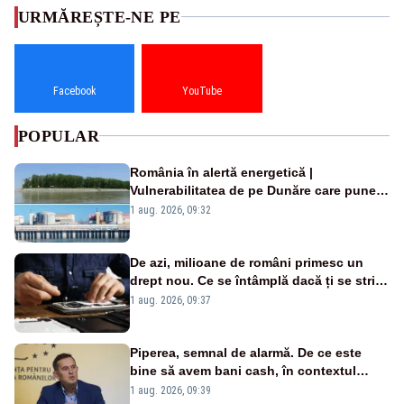
URMĂREȘTE-NE PE
Facebook
YouTube
POPULAR
România în alertă energetică |
Vulnerabilitatea de pe Dunăre care pune
în pericol Centrala Cernavodă era
1 aug. 2026, 09:32
cunoscută de pe vremea lui Ceaușescu
De azi, milioane de români primesc un
drept nou. Ce se întâmplă dacă ți se strică
un produs
1 aug. 2026, 09:37
Piperea, semnal de alarmă. De ce este
bine să avem bani cash, în contextul
alertei energetice?
1 aug. 2026, 09:39