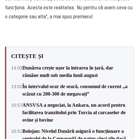
funcționa. Acesta este realitatea. Nu pentru că avem ceva cu
o categorie sau alta”, a mai spus premierul.
CITEȘTE ȘI
Dunărea crește ușor la intrarea în țară, dar
14:03
rămâne mult sub media lunii august
În intervalul orar de seară, consumul de curent „a
13:02
scăzut cu 200-300 de megawați”
ANSVSA a negociat, la Ankara, un acord pentru
10:57
facilitarea tranzitului prin Turcia al carcaselor de
ovine și bovine
Bolojan: Nivelul Dunării asigură o funcționare a
10:51
centralei de la Cernavodă de patru-cinci zile dacă