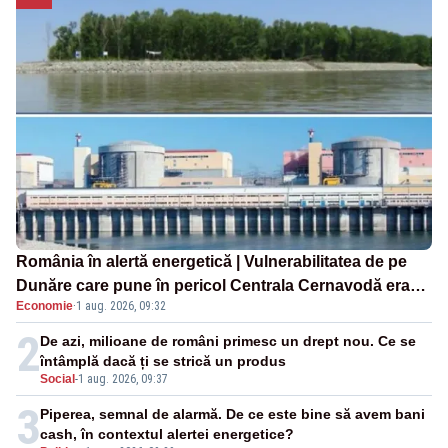
România în alertă energetică | Vulnerabilitatea de pe
Dunăre care pune în pericol Centrala Cernavodă era
Economie
·
1 aug. 2026, 09:32
cunoscută de pe vremea lui Ceaușescu
2
De azi, milioane de români primesc un drept nou. Ce se
întâmplă dacă ți se strică un produs
Social
-
1 aug. 2026, 09:37
3
Piperea, semnal de alarmă. De ce este bine să avem bani
cash, în contextul alertei energetice?