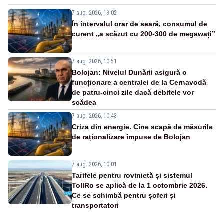
7 aug. 2026, 13:02
În intervalul orar de seară, consumul de
curent „a scăzut cu 200-300 de megawați”
7 aug. 2026, 10:51
Bolojan: Nivelul Dunării asigură o
funcționare a centralei de la Cernavodă
de patru-cinci zile dacă debitele vor
scădea
7 aug. 2026, 10:43
Criza din energie. Cine scapă de măsurile
de raționalizare impuse de Bolojan
7 aug. 2026, 10:01
Tarifele pentru rovinietă și sistemul
TollRo se aplică de la 1 octombrie 2026.
Ce se schimbă pentru șoferi și
transportatori