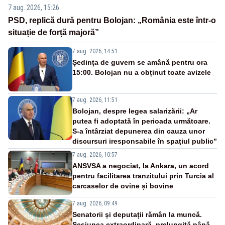
7 aug. 2026, 15:26
PSD, replică dură pentru Bolojan: „România este într-o
situație de forță majoră”
7 aug. 2026, 14:51
Ședința de guvern se amână pentru ora
15:00. Bolojan nu a obținut toate avizele
7 aug. 2026, 11:51
Bolojan, despre legea salarizării: „Ar
putea fi adoptată în perioada următoare.
S-a întârziat depunerea din cauza unor
discursuri iresponsabile în spaţiul public”
7 aug. 2026, 10:57
ANSVSA a negociat, la Ankara, un acord
pentru facilitarea tranzitului prin Turcia al
carcaselor de ovine și bovine
7 aug. 2026, 09:49
Senatorii și deputații rămân la muncă.
Sesiunea extraordinară, prelungită până