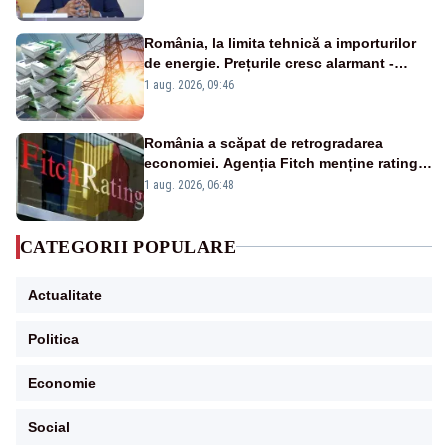
România, la limita tehnică a importurilor
de energie. Prețurile cresc alarmant -
Analiză Realitatea Plus
1 aug. 2026, 09:46
România a scăpat de retrogradarea
economiei. Agenția Fitch menține ratingul
„BBB-” cu perspectivă negativă
1 aug. 2026, 06:48
CATEGORII POPULARE
Actualitate
Politica
Economie
Social