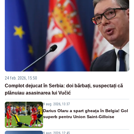
24 feb. 2026, 15:50
Complot dejucat în Serbia: doi bărbați, suspectați că
plănuiau asasinarea lui Vučić
9 aug. 2026, 13:37
Darius Olaru a spart gheața în Belgia! Gol
superb pentru Union Saint-Gilloise
9 aug. 2026, 12:45