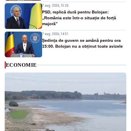
7 aug. 2026, 15:26
PSD, replică dură pentru Bolojan:
„România este într-o situație de forță
majoră”
7 aug. 2026, 14:51
Ședința de guvern se amână pentru ora
15:00. Bolojan nu a obținut toate avizele
ECONOMIE