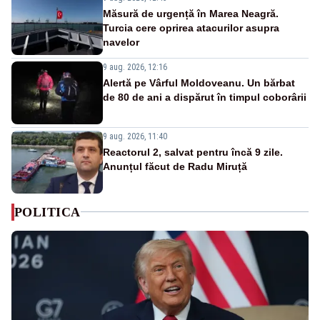
Măsură de urgență în Marea Neagră.
Turcia cere oprirea atacurilor asupra
navelor
9 aug. 2026, 12:16
Alertă pe Vârful Moldoveanu. Un bărbat
de 80 de ani a dispărut în timpul coborârii
9 aug. 2026, 11:40
Reactorul 2, salvat pentru încă 9 zile.
Anunțul făcut de Radu Miruță
POLITICA