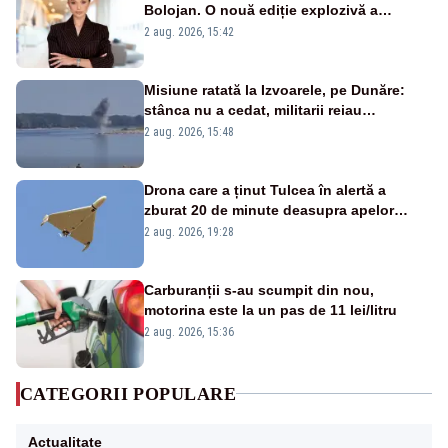
Bolojan. O nouă ediție explozivă a
emisiunii „Miza Zilei” la Realitatea PLUS
2 aug. 2026, 15:42
Misiune ratată la Izvoarele, pe Dunăre:
stânca nu a cedat, militarii reiau
detonările luni – VIDEO
2 aug. 2026, 15:48
Drona care a ținut Tulcea în alertă a
zburat 20 de minute deasupra apelor
României. Au fost ridicate două F-16
2 aug. 2026, 19:28
Carburanții s-au scumpit din nou,
motorina este la un pas de 11 lei/litru
2 aug. 2026, 15:36
CATEGORII POPULARE
Actualitate