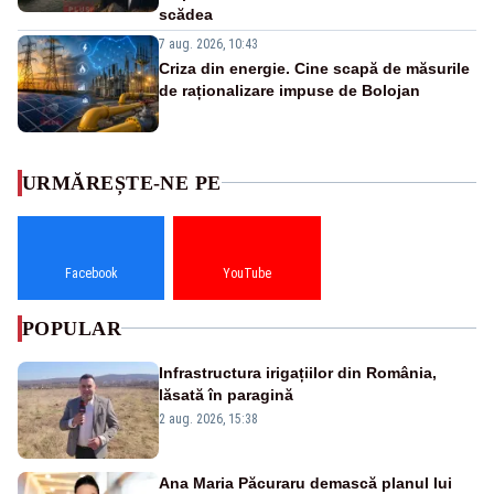
scădea
7 aug. 2026, 10:43
Criza din energie. Cine scapă de măsurile
de raționalizare impuse de Bolojan
URMĂREȘTE-NE PE
Facebook
YouTube
POPULAR
Infrastructura irigațiilor din România,
lăsată în paragină
2 aug. 2026, 15:38
Ana Maria Păcuraru demască planul lui