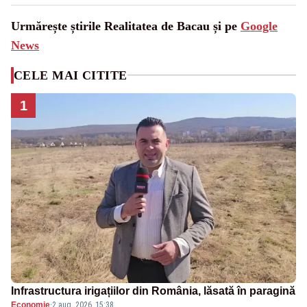
Urmărește știrile Realitatea de Bacau și pe
Google
News
CELE MAI CITITE
1
Infrastructura irigațiilor din România, lăsată în paragină
Economie
·
2 aug. 2026, 15:38