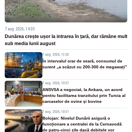
7 aug. 2026, 14:03
Dunărea crește ușor la intrarea în țară, dar rămâne mult
sub media lunii august
7 aug. 2026, 13:02
În intervalul orar de seară, consumul de
curent „a scăzut cu 200-300 de megawați”
7 aug. 2026, 10:57
ANSVSA a negociat, la Ankara, un acord
pentru facilitarea tranzitului prin Turcia al
carcaselor de ovine și bovine
7 aug. 2026, 10:51
Bolojan: Nivelul Dunării asigură o
funcționare a centralei de la Cernavodă
de patru-cinci zile dacă debitele vor