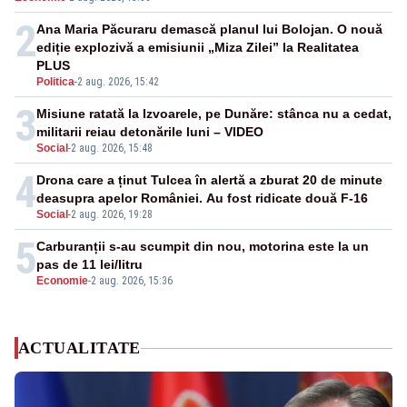
2
Ana Maria Păcuraru demască planul lui Bolojan. O nouă
ediție explozivă a emisiunii „Miza Zilei” la Realitatea
PLUS
Politica
-
2 aug. 2026, 15:42
3
Misiune ratată la Izvoarele, pe Dunăre: stânca nu a cedat,
militarii reiau detonările luni – VIDEO
Social
-
2 aug. 2026, 15:48
4
Drona care a ținut Tulcea în alertă a zburat 20 de minute
deasupra apelor României. Au fost ridicate două F-16
Social
-
2 aug. 2026, 19:28
5
Carburanții s-au scumpit din nou, motorina este la un
pas de 11 lei/litru
Economie
-
2 aug. 2026, 15:36
ACTUALITATE