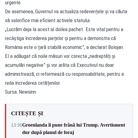
urgente.
De asemenea, Guvernul va actualiza redevențele și va căuta
să valorifice mai eficient activele statului.
„Lucrăm deja la acest al doilea pachet. Este vital pentru a
recâștiga încrederea piețelor și pentru a demonstra că
România este o țară stabilă economic”, a declarat Bolojan.
El a adăugat că noile măsuri vor corecta „nedreptăți și
acumulări negative” și vor arăta că Executivul nu doar
administrează, ci reformează cu responsabilitate, pentru a
reda încrederea cetățenilor.
Sursa: Newsinn
CITEȘTE ȘI
Groenlanda îi pune frână lui Trump. Avertisment
13:35
dur după planul de foraj