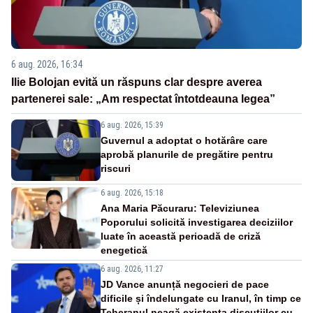
6 aug. 2026, 16:34
Ilie Bolojan evită un răspuns clar despre averea
partenerei sale: „Am respectat întotdeauna legea”
6 aug. 2026, 15:39
Guvernul a adoptat o hotărâre care
aprobă planurile de pregătire pentru
riscuri
6 aug. 2026, 15:18
Ana Maria Păcuraru: Televiziunea
Poporului solicită investigarea deciziilor
luate în această perioadă de criză
enegetică
6 aug. 2026, 11:27
JD Vance anunță negocieri de pace
dificile și îndelungate cu Iranul, în timp ce
Teheranul neagă existența discuțiilor cu