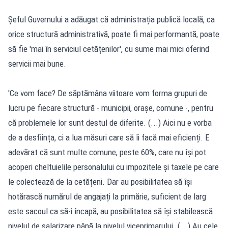
Șeful Guvernului a adăugat că administrația publică locală, ca
orice structură administrativă, poate fi mai performantă, poate
să fie 'mai în serviciul cetățenilor', cu sume mai mici oferind
servicii mai bune.
'Ce vom face? De săptămâna viitoare vom forma grupuri de
lucru pe fiecare structură - municipii, orașe, comune -, pentru
că problemele lor sunt destul de diferite. (...) Aici nu e vorba
de a desființa, ci a lua măsuri care să îi facă mai eficienți. E
adevărat că sunt multe comune, peste 60%, care nu își pot
acoperi cheltuielile personalului cu impozitele și taxele pe care
le colectează de la cetățeni. Dar au posibilitatea să își
hotărască numărul de angajați la primărie, suficient de larg
este sacoul ca să-i încapă, au posibilitatea să își stabilească
nivelul de salarizare până la nivelul viceprimarului. (...) Au cele