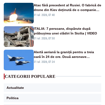
Atac fără precedent al Rusiei. O fabrică de
drone din Kiev deținută de o companie
americană, distrusă de o rachetă
31 iul. 2026, 07:40
rusească
ITALIA: 7 persoane, dispărute după
prăbușirea unei clădiri în Sicilia | VIDEO
31 iul. 2026, 07:50
Alertă aeriană la graniță pentru a treia
oară în 24 de ore. Două aeronave
Eurofighter britanice au fost ridicate de la
31 iul. 2026, 07:24
sol
CATEGORII POPULARE
Actualitate
Politica