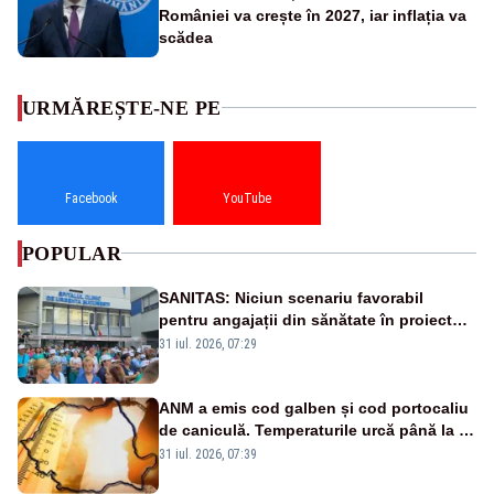
României va crește în 2027, iar inflația va
scădea
URMĂREȘTE-NE PE
Facebook
YouTube
POPULAR
SANITAS: Niciun scenariu favorabil
pentru angajații din sănătate în proiectul
Legii salarizării
31 iul. 2026, 07:29
ANM a emis cod galben și cod portocaliu
de caniculă. Temperaturile urcă până la 38
de grade, iar nopțile devin tropicale
31 iul. 2026, 07:39