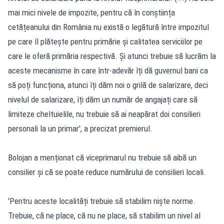
mai mici nivele de impozite, pentru că în conștiința
cetățeanului din România nu există o legătură între impozitul
pe care îl plătește pentru primărie și calitatea serviciilor pe
care le oferă primăria respectivă. Și atunci trebuie să lucrăm la
aceste mecanisme în care într-adevăr îți dă guvernul bani ca
să poți funcționa, atunci îți dăm noi o grilă de salarizare, deci
nivelul de salarizare, îți dăm un număr de angajați care să
limiteze cheltuielile, nu trebuie să ai neapărat doi consilieri
personali la un primar', a precizat premierul.
Bolojan a menționat că viceprimarul nu trebuie să aibă un
consilier și că se poate reduce numărului de consilieri locali.
'Pentru aceste localități trebuie să stabilim niște norme.
Trebuie, că ne place, că nu ne place, să stabilim un nivel al