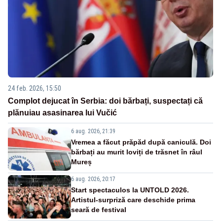
24 feb. 2026, 15:50
Complot dejucat în Serbia: doi bărbați, suspectați că
plănuiau asasinarea lui Vučić
6 aug. 2026, 21:39
Vremea a făcut prăpăd după caniculă. Doi
bărbați au murit loviți de trăsnet în râul
Mureș
6 aug. 2026, 20:17
Start spectaculos la UNTOLD 2026.
Artistul-surpriză care deschide prima
seară de festival