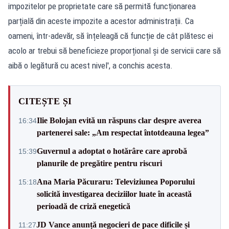
impozitelor pe proprietate care să permită funcționarea
parțială din aceste impozite a acestor administrații. Ca
oameni, într-adevăr, să înțeleagă că funcție de cât plătesc ei
acolo ar trebui să beneficieze proporțional și de servicii care să
aibă o legătură cu acest nivel', a conchis acesta.
CITEȘTE ȘI
Ilie Bolojan evită un răspuns clar despre averea
16:34
partenerei sale: „Am respectat întotdeauna legea”
Guvernul a adoptat o hotărâre care aprobă
15:39
planurile de pregătire pentru riscuri
Ana Maria Păcuraru: Televiziunea Poporului
15:18
solicită investigarea deciziilor luate în această
perioadă de criză enegetică
JD Vance anunță negocieri de pace dificile și
11:27