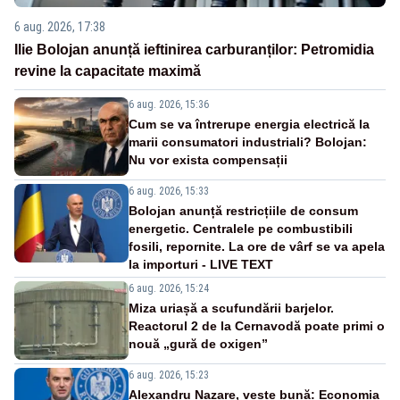
6 aug. 2026, 17:38
Ilie Bolojan anunță ieftinirea carburanților: Petromidia
revine la capacitate maximă
6 aug. 2026, 15:36
Cum se va întrerupe energia electrică la
marii consumatori industriali? Bolojan:
Nu vor exista compensații
6 aug. 2026, 15:33
Bolojan anunță restricțiile de consum
energetic. Centralele pe combustibili
fosili, repornite. La ore de vârf se va apela
la importuri - LIVE TEXT
6 aug. 2026, 15:24
Miza uriașă a scufundării barjelor.
Reactorul 2 de la Cernavodă poate primi o
nouă „gură de oxigen”
6 aug. 2026, 15:23
Alexandru Nazare, veste bună: Economia