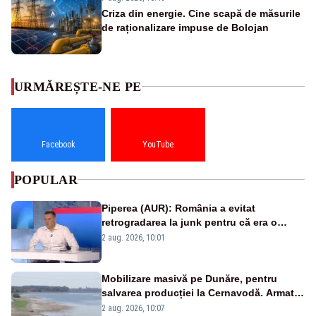
Criza din energie. Cine scapă de măsurile
de raționalizare impuse de Bolojan
URMĂREȘTE-NE PE
Facebook
YouTube
POPULAR
Piperea (AUR): România a evitat
retrogradarea la junk pentru că era o
catastrofă pentru bănci și fondurile de
2 aug. 2026, 10:01
pensii
Mobilizare masivă pe Dunăre, pentru
salvarea producției la Cernavodă. Armata
va detona o stâncă și va devia apa
2 aug. 2026, 10:07