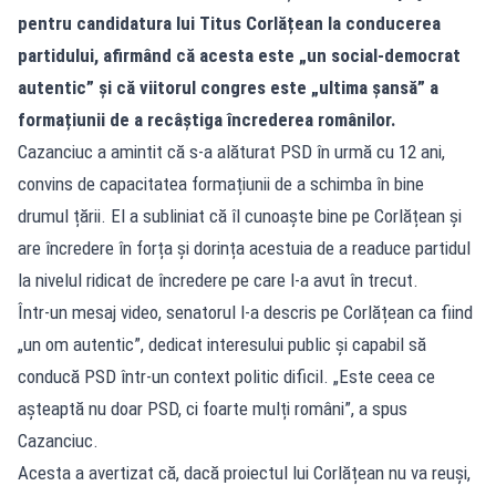
pentru candidatura lui Titus Corlățean la conducerea
partidului, afirmând că acesta este „un social-democrat
autentic” și că viitorul congres este „ultima șansă” a
formațiunii de a recâștiga încrederea românilor.
Cazanciuc a amintit că s-a alăturat PSD în urmă cu 12 ani,
convins de capacitatea formațiunii de a schimba în bine
drumul țării. El a subliniat că îl cunoaște bine pe Corlățean și
are încredere în forța și dorința acestuia de a readuce partidul
la nivelul ridicat de încredere pe care l-a avut în trecut.
Într-un mesaj video, senatorul l-a descris pe Corlățean ca fiind
„un om autentic”, dedicat interesului public și capabil să
conducă PSD într-un context politic dificil. „Este ceea ce
așteaptă nu doar PSD, ci foarte mulți români”, a spus
Cazanciuc.
Acesta a avertizat că, dacă proiectul lui Corlățean nu va reuși,