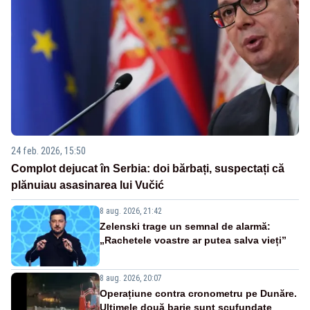
24 feb. 2026, 15:50
Complot dejucat în Serbia: doi bărbați, suspectați că
plănuiau asasinarea lui Vučić
8 aug. 2026, 21:42
Zelenski trage un semnal de alarmă:
„Rachetele voastre ar putea salva vieți”
8 aug. 2026, 20:07
Operațiune contra cronometru pe Dunăre.
Ultimele două barje sunt scufundate