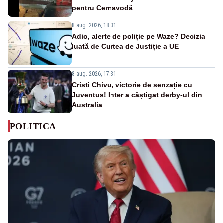
pentru Cernavodă
8 aug. 2026, 18:31
Adio, alerte de poliție pe Waze? Decizia
luată de Curtea de Justiție a UE
8 aug. 2026, 17:31
Cristi Chivu, victorie de senzație cu
Juventus! Inter a câștigat derby-ul din
Australia
POLITICA