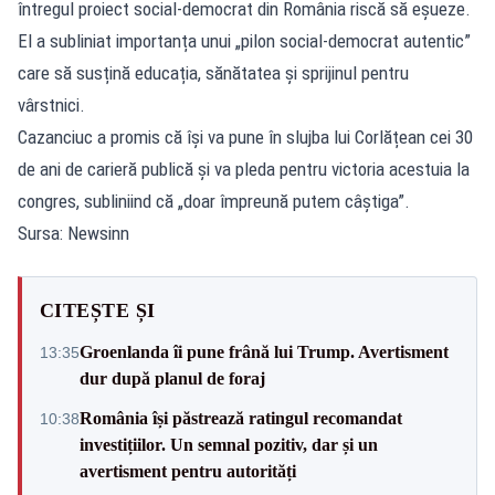
întregul proiect social-democrat din România riscă să eșueze.
El a subliniat importanța unui „pilon social-democrat autentic”
care să susțină educația, sănătatea și sprijinul pentru
vârstnici.
Cazanciuc a promis că își va pune în slujba lui Corlățean cei 30
de ani de carieră publică și va pleda pentru victoria acestuia la
congres, subliniind că „doar împreună putem câștiga”.
Sursa: Newsinn
CITEȘTE ȘI
Groenlanda îi pune frână lui Trump. Avertisment
13:35
dur după planul de foraj
România își păstrează ratingul recomandat
10:38
investițiilor. Un semnal pozitiv, dar și un
avertisment pentru autorități