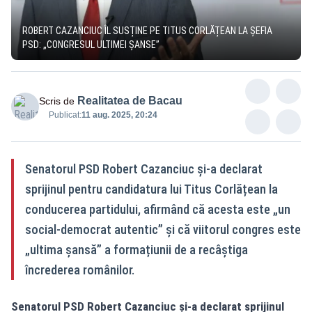
ROBERT CAZANCIUC ÎL SUSȚINE PE TITUS CORLĂȚEAN LA ȘEFIA
PSD: „CONGRESUL ULTIMEI ȘANSE”
Realitatea de Bacau
Scris de
Publicat:
11 aug. 2025, 20:24
Senatorul PSD Robert Cazanciuc și-a declarat
sprijinul pentru candidatura lui Titus Corlățean la
conducerea partidului, afirmând că acesta este „un
social-democrat autentic” și că viitorul congres este
„ultima șansă” a formațiunii de a recâștiga
încrederea românilor.
Senatorul PSD Robert Cazanciuc și-a declarat sprijinul