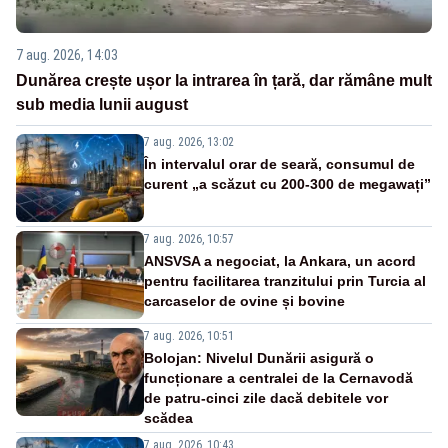
7 aug. 2026, 14:03
Dunărea crește ușor la intrarea în țară, dar rămâne mult
sub media lunii august
7 aug. 2026, 13:02
În intervalul orar de seară, consumul de
curent „a scăzut cu 200-300 de megawați”
7 aug. 2026, 10:57
ANSVSA a negociat, la Ankara, un acord
pentru facilitarea tranzitului prin Turcia al
carcaselor de ovine și bovine
7 aug. 2026, 10:51
Bolojan: Nivelul Dunării asigură o
funcționare a centralei de la Cernavodă
de patru-cinci zile dacă debitele vor
scădea
7 aug. 2026, 10:43