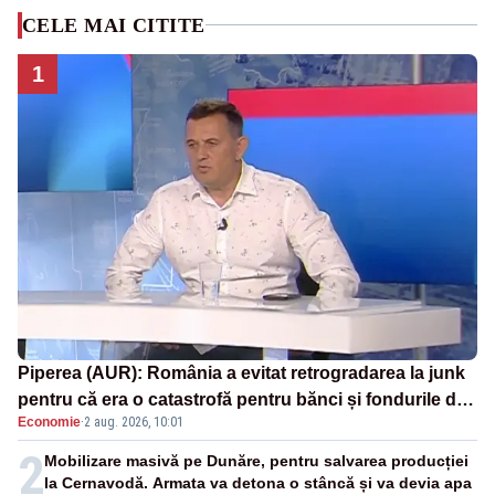
CELE MAI CITITE
1
Piperea (AUR): România a evitat retrogradarea la junk
pentru că era o catastrofă pentru bănci și fondurile de
Economie
·
2 aug. 2026, 10:01
pensii
2
Mobilizare masivă pe Dunăre, pentru salvarea producției
la Cernavodă. Armata va detona o stâncă și va devia apa