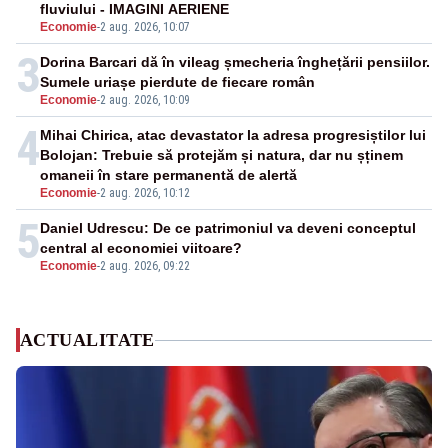
fluviului - IMAGINI AERIENE
Economie
-
2 aug. 2026, 10:07
3
Dorina Barcari dă în vileag șmecheria înghețării pensiilor.
Sumele uriașe pierdute de fiecare român
Economie
-
2 aug. 2026, 10:09
4
Mihai Chirica, atac devastator la adresa progresiștilor lui
Bolojan: Trebuie să protejăm și natura, dar nu șținem
omaneii în stare permanentă de alertă
Economie
-
2 aug. 2026, 10:12
5
Daniel Udrescu: De ce patrimoniul va deveni conceptul
central al economiei viitoare?
Economie
-
2 aug. 2026, 09:22
ACTUALITATE