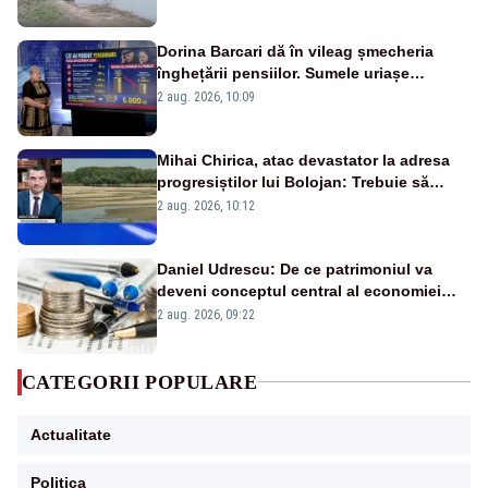
fluviului - IMAGINI AERIENE
Dorina Barcari dă în vileag șmecheria
înghețării pensiilor. Sumele uriașe
pierdute de fiecare român
2 aug. 2026, 10:09
Mihai Chirica, atac devastator la adresa
progresiștilor lui Bolojan: Trebuie să
protejăm și natura, dar nu șținem omaneii
2 aug. 2026, 10:12
în stare permanentă de alertă
Daniel Udrescu: De ce patrimoniul va
deveni conceptul central al economiei
viitoare?
2 aug. 2026, 09:22
CATEGORII POPULARE
Actualitate
Politica