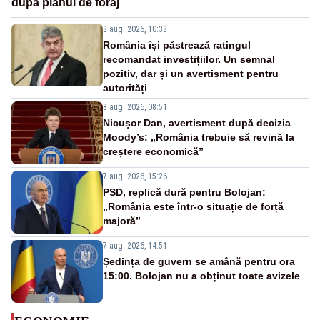
după planul de foraj
8 aug. 2026, 10:38
România își păstrează ratingul
recomandat investițiilor. Un semnal
pozitiv, dar și un avertisment pentru
autorități
8 aug. 2026, 08:51
Nicușor Dan, avertisment după decizia
Moody’s: „România trebuie să revină la
creștere economică”
7 aug. 2026, 15:26
PSD, replică dură pentru Bolojan:
„România este într-o situație de forță
majoră”
7 aug. 2026, 14:51
Ședința de guvern se amână pentru ora
15:00. Bolojan nu a obținut toate avizele