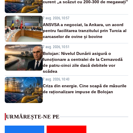
curent „a scăzut cu 200-300 de megawați”
7 aug. 2026, 10:57
ANSVSA a negociat, la Ankara, un acord
pentru facilitarea tranzitului prin Turcia al
carcaselor de ovine și bovine
7 aug. 2026, 10:51
Bolojan: Nivelul Dunării asigură o
funcționare a centralei de la Cernavodă
de patru-cinci zile dacă debitele vor
scădea
7 aug. 2026, 10:43
Criza din energie. Cine scapă de măsurile
de raționalizare impuse de Bolojan
URMĂREȘTE-NE PE