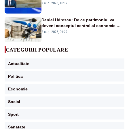
protejăm și natura, dar nu șținem omaneii
2 aug. 2026, 10:12
în stare permanentă de alertă
Daniel Udrescu: De ce patrimoniul va
deveni conceptul central al economiei
viitoare?
2 aug. 2026, 09:22
CATEGORII POPULARE
Actualitate
Politica
Economie
Social
Sport
Sanatate