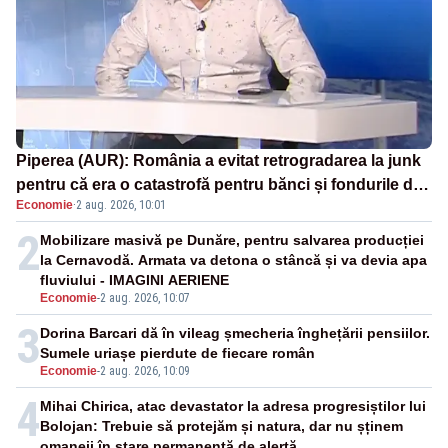
Piperea (AUR): România a evitat retrogradarea la junk
pentru că era o catastrofă pentru bănci și fondurile de
Economie
·
2 aug. 2026, 10:01
pensii
2
Mobilizare masivă pe Dunăre, pentru salvarea producției
la Cernavodă. Armata va detona o stâncă și va devia apa
fluviului - IMAGINI AERIENE
Economie
-
2 aug. 2026, 10:07
3
Dorina Barcari dă în vileag șmecheria înghețării pensiilor.
Sumele uriașe pierdute de fiecare român
Economie
-
2 aug. 2026, 10:09
4
Mihai Chirica, atac devastator la adresa progresiștilor lui
Bolojan: Trebuie să protejăm și natura, dar nu șținem
omaneii în stare permanentă de alertă