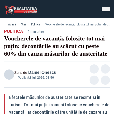
Acasă
Știri
Politica
Voucherele de vacanță, folosite tot mai puțin: decontările au scăzut cu peste 60% din cauza măsurilor de austeritate
·
POLITICA
1 min citire
Voucherele de vacanță, folosite tot mai
puțin: decontările au scăzut cu peste
60% din cauza măsurilor de austeritate
Daniel Onescu
Scris de
Publicat:
8 iul. 2026, 08:56
Efectele măsurilor de austeritate se resimt și în
turism. Tot mai puțini români folosesc voucherele de
vacanță, iar decontările către unitățile de cazare au