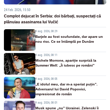
24 feb. 2026, 15:50
Complot dejucat în Serbia: doi bărbați, suspectați că
plănuiau asasinarea lui Vučić
9 aug. 2026, 08:29
Barjele au fost scufundate, dar apare un
nou risc. Ce se întâmplă pe Dunăre
9 aug. 2026, 08:11
Michele Morrone, apariție surpriză la
Summer Well: „Îi iubesc pe români”
9 aug. 2026, 08:05
„E idolul meu, dar m-a speriat puțin”.
Adversarul lui David Popovici,
impresionat de român
9 aug. 2026, 08:01
Musk spune „nu” Ucrainei. Zelenski îi