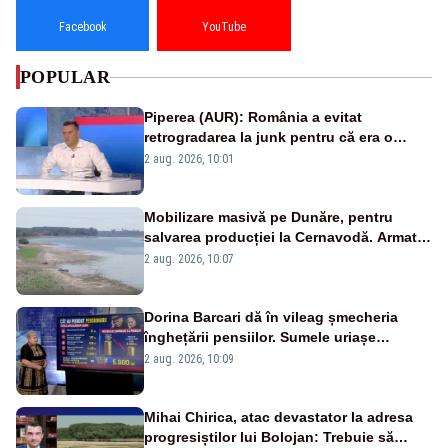
Facebook
YouTube
POPULAR
Piperea (AUR): România a evitat
retrogradarea la junk pentru că era o
catastrofă pentru bănci și fondurile de
2 aug. 2026, 10:01
pensii
Mobilizare masivă pe Dunăre, pentru
salvarea producției la Cernavodă. Armata
va detona o stâncă și va devia apa
2 aug. 2026, 10:07
fluviului - IMAGINI AERIENE
Dorina Barcari dă în vileag șmecheria
înghețării pensiilor. Sumele uriașe
pierdute de fiecare român
2 aug. 2026, 10:09
Mihai Chirica, atac devastator la adresa
progresiștilor lui Bolojan: Trebuie să