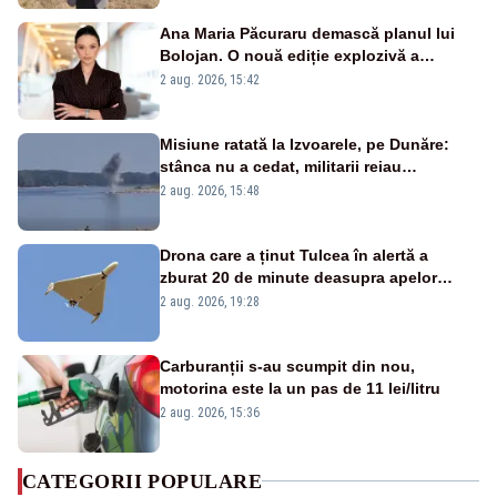
Ana Maria Păcuraru demască planul lui
Bolojan. O nouă ediție explozivă a
emisiunii „Miza Zilei” la Realitatea PLUS
2 aug. 2026, 15:42
Misiune ratată la Izvoarele, pe Dunăre:
stânca nu a cedat, militarii reiau
detonările luni – VIDEO
2 aug. 2026, 15:48
Drona care a ținut Tulcea în alertă a
zburat 20 de minute deasupra apelor
României. Au fost ridicate două F-16
2 aug. 2026, 19:28
Carburanții s-au scumpit din nou,
motorina este la un pas de 11 lei/litru
2 aug. 2026, 15:36
CATEGORII POPULARE