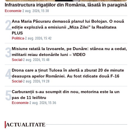
Infrastructura irigațiilor din România, lăsată în paragină
Economie
·
2 aug. 2026, 15:38
2
Ana Maria Păcuraru demască planul lui Bolojan. O nouă
ediție explozivă a emisiunii „Miza Zilei” la Realitatea
PLUS
Politica
-
2 aug. 2026, 15:42
3
Misiune ratată la Izvoarele, pe Dunăre: stânca nu a cedat,
militarii reiau detonările luni – VIDEO
Social
-
2 aug. 2026, 15:48
4
Drona care a ținut Tulcea în alertă a zburat 20 de minute
deasupra apelor României. Au fost ridicate două F-16
Social
-
2 aug. 2026, 19:28
5
Carburanții s-au scumpit din nou, motorina este la un
pas de 11 lei/litru
Economie
-
2 aug. 2026, 15:36
ACTUALITATE