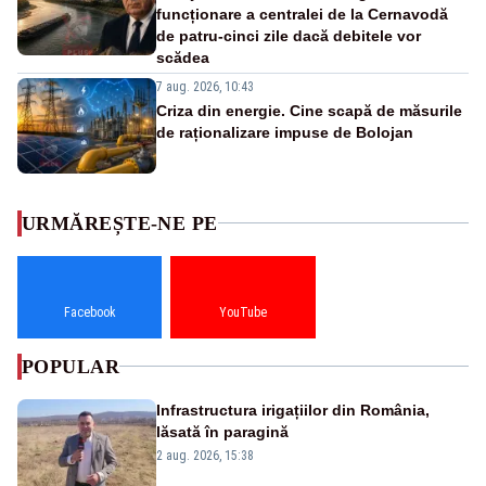
funcționare a centralei de la Cernavodă
de patru-cinci zile dacă debitele vor
scădea
7 aug. 2026, 10:43
Criza din energie. Cine scapă de măsurile
de raționalizare impuse de Bolojan
URMĂREȘTE-NE PE
Facebook
YouTube
POPULAR
Infrastructura irigațiilor din România,
lăsată în paragină
2 aug. 2026, 15:38