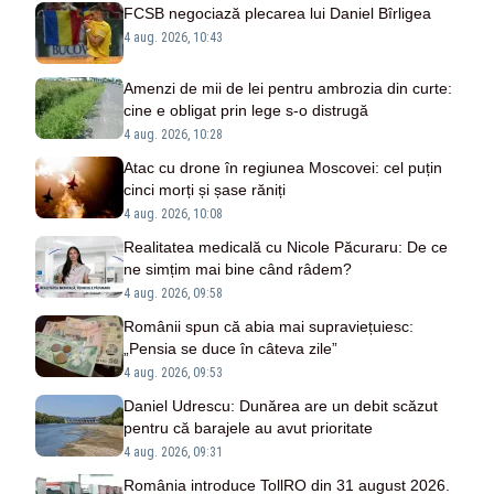
FCSB negociază plecarea lui Daniel Bîrligea
4 aug. 2026, 10:43
Amenzi de mii de lei pentru ambrozia din curte:
cine e obligat prin lege s-o distrugă
4 aug. 2026, 10:28
Atac cu drone în regiunea Moscovei: cel puțin
cinci morți și șase răniți
4 aug. 2026, 10:08
Realitatea medicală cu Nicole Păcuraru: De ce
ne simțim mai bine când râdem?
4 aug. 2026, 09:58
Românii spun că abia mai supraviețuiesc:
„Pensia se duce în câteva zile”
4 aug. 2026, 09:53
Daniel Udrescu: Dunărea are un debit scăzut
pentru că barajele au avut prioritate
4 aug. 2026, 09:31
România introduce TollRO din 31 august 2026.