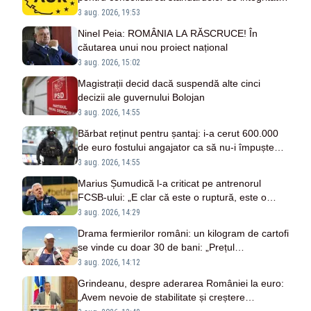
în funcțiile publice
3 aug. 2026, 19:53
Ninel Peia: ROMÂNIA LA RĂSCRUCE! În
căutarea unui nou proiect național
3 aug. 2026, 15:02
Magistrații decid dacă suspendă alte cinci
decizii ale guvernului Bolojan
3 aug. 2026, 14:55
Bărbat reținut pentru șantaj: i-a cerut 600.000
de euro fostului angajator ca să nu-i împuște
fiul
3 aug. 2026, 14:55
Marius Șumudică l-a criticat pe antrenorul
FCSB-ului: „E clar că este o ruptură, este o
fractură acolo”
3 aug. 2026, 14:29
Drama fermierilor români: un kilogram de cartofi
se vinde cu doar 30 de bani: „Prețul
carburanților ne distruge!”
3 aug. 2026, 14:12
Grindeanu, despre aderarea României la euro:
„Avem nevoie de stabilitate și creștere