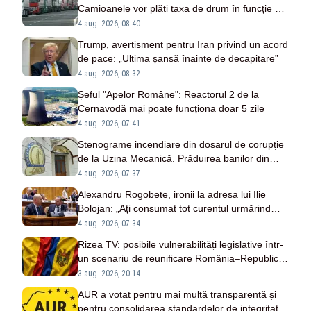
Camioanele vor plăti taxa de drum în funcție de
kilometrii parcurși
4 aug. 2026, 08:40
Trump, avertisment pentru Iran privind un acord
de pace: „Ultima șansă înainte de decapitare”
4 aug. 2026, 08:32
Șeful "Apelor Române": Reactorul 2 de la
Cernavodă mai poate funcționa doar 5 zile
4 aug. 2026, 07:41
Stenograme incendiare din dosarul de corupție
de la Uzina Mecanică. Prăduirea banilor din
programul SAFE, interceptată de DNA
4 aug. 2026, 07:37
Alexandru Rogobete, ironii la adresa lui Ilie
Bolojan: „Ați consumat tot curentul urmărind
șobolani imaginari”
4 aug. 2026, 07:34
Rizea TV: posibile vulnerabilități legislative într-
un scenariu de reunificare România–Republica
Moldova
3 aug. 2026, 20:14
AUR a votat pentru mai multă transparență și
pentru consolidarea standardelor de integritate