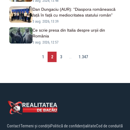
economică”
3 aug. 2026, 13:48
Dan Dungaciu (AUR): “Diaspora românească
față în față cu mediocritatea statului român”
3 aug. 2026, 13:39
Ce scrie presa din Italia despre urșii din
România
3 aug. 2026, 12:57
1
2
3
...
1.347
Contact
Termeni și condiții
Politică de confidențialitate
Cod de conduită