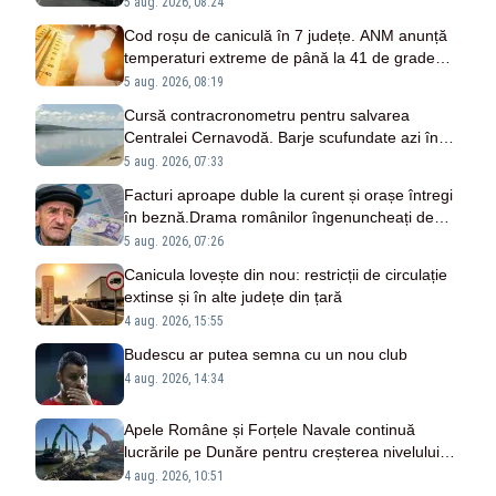
județe
5 aug. 2026, 08:24
Cod roșu de caniculă în 7 județe. ANM anunță
temperaturi extreme de până la 41 de grade
Celsius
5 aug. 2026, 08:19
Cursă contracronometru pentru salvarea
Centralei Cernavodă. Barje scufundate azi în
Dunăre pentru creșterea nivelului apei
5 aug. 2026, 07:33
Facturi aproape duble la curent și orașe întregi
în beznă.Drama românilor îngenuncheați de
scumpiri. Mărturii emoționante
5 aug. 2026, 07:26
Canicula lovește din nou: restricții de circulație
extinse și în alte județe din țară
4 aug. 2026, 15:55
Budescu ar putea semna cu un nou club
4 aug. 2026, 14:34
Apele Române și Forțele Navale continuă
lucrările pe Dunăre pentru creșterea nivelului
apei
4 aug. 2026, 10:51