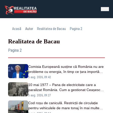
Acasă
Autor
Realitatea de Bacau
Pagina 2
Realitatea de Bacau
Pagina 2
Comisia Europeană susține că România nu are
probleme cu energia, în timp ce țara importă
masiv de la patru vecini
5 aug. 2026, 09:42
10 mai 1977 – Pana de electricitate care a
paralizat România. Cum a gestionat Ceașescu
unicul blackout național
5 aug. 2026, 09:27
Cod roșu de caniculă. Restricții de circulație
pentru vehiculele de mare tonaj în mai multe