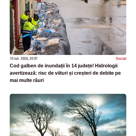
10 iun. 2026, 20:07
Social
Cod galben de inundații în 14 județe! Hidrologii
avertizează: risc de viituri și creșteri de debite pe
mai multe râuri