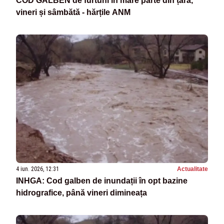
COD GALBEN de furtuni în mare parte din țară,
vineri și sâmbătă - hărțile ANM
4 iun. 2026, 12:31
Actualitate
INHGA: Cod galben de inundații în opt bazine
hidrografice, până vineri dimineața