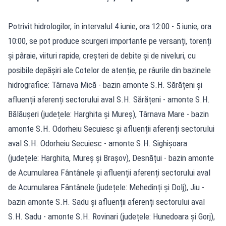
Potrivit hidrologilor, în intervalul 4 iunie, ora 12:00 - 5 iunie, ora
10:00, se pot produce scurgeri importante pe versanți, torenți
și pâraie, viituri rapide, creșteri de debite și de niveluri, cu
posibile depășiri ale Cotelor de atenție, pe râurile din bazinele
hidrografice: Târnava Mică - bazin amonte S.H. Sărățeni și
afluenții aferenți sectorului aval S.H. Sărățeni - amonte S.H.
Bălăușeri (județele: Harghita și Mureș), Târnava Mare - bazin
amonte S.H. Odorheiu Secuiesc și afluenții aferenți sectorului
aval S.H. Odorheiu Secuiesc - amonte S.H. Sighișoara
(județele: Harghita, Mureș și Brașov), Desnățui - bazin amonte
de Acumularea Fântânele și afluenții aferenți sectorului aval
de Acumularea Fântânele (județele: Mehedinți și Dolj), Jiu -
bazin amonte S.H. Sadu și afluenții aferenți sectorului aval
S.H. Sadu - amonte S.H. Rovinari (județele: Hunedoara și Gorj),