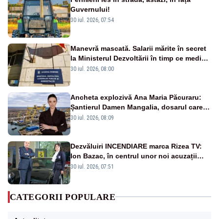
Guvernului!
30 iul. 2026, 07:54
Manevră mascată. Salarii mărite în secret
la Ministerul Dezvoltării în timp ce medicii
ies în stradă
30 iul. 2026, 08:00
Ancheta explozivă Ana Maria Păcuraru:
Șantierul Damen Mangalia, dosarul care
scufundă apărarea României
30 iul. 2026, 08:09
Dezvăluiri INCENDIARE marca Rizea TV:
Ion Bazac, în centrul unor noi acuzații
publice
30 iul. 2026, 07:51
CATEGORII POPULARE