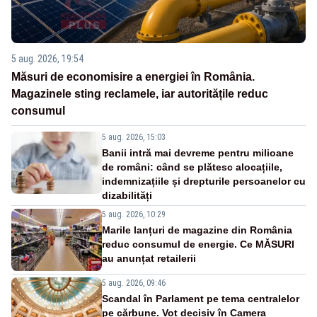
5 aug. 2026, 19:54
Măsuri de economisire a energiei în România.
Magazinele sting reclamele, iar autoritățile reduc
consumul
5 aug. 2026, 15:03
Banii intră mai devreme pentru milioane
de români: când se plătesc alocațiile,
indemnizațiile și drepturile persoanelor cu
dizabilități
5 aug. 2026, 10:29
Marile lanțuri de magazine din România
reduc consumul de energie. Ce MĂSURI
au anunțat retailerii
5 aug. 2026, 09:46
Scandal în Parlament pe tema centralelor
pe cărbune. Vot decisiv în Camera