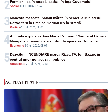
2
Fermierii ies în stradă, astăzi, în fața Guvernului!
Social
-
30 iul. 2026, 07:54
3
Manevră mascată. Salarii mărite în secret la Ministerul
Dezvoltării în timp ce medicii ies în stradă
Politica
-
30 iul. 2026, 08:00
4
Ancheta explozivă Ana Maria Păcuraru: Șantierul Damen
Mangalia, dosarul care scufundă apărarea României
Economie
-
30 iul. 2026, 08:09
5
Dezvăluiri INCENDIARE marca Rizea TV: Ion Bazac, în
centrul unor noi acuzații publice
Actualitate
-
30 iul. 2026, 07:51
ACTUALITATE