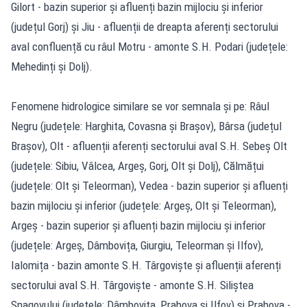
Gilort - bazin superior și afluenți bazin mijlociu și inferior
(județul Gorj) și Jiu - afluenții de dreapta aferenți sectorului
aval confluență cu râul Motru - amonte S.H. Podari (județele:
Mehedinți și Dolj).
Fenomene hidrologice similare se vor semnala și pe: Râul
Negru (județele: Harghita, Covasna și Brașov), Bârsa (județul
Brașov), Olt - afluenții aferenți sectorului aval S.H. Sebeș Olt
(județele: Sibiu, Vâlcea, Argeș, Gorj, Olt și Dolj), Călmățui
(județele: Olt și Teleorman), Vedea - bazin superior și afluenți
bazin mijlociu și inferior (județele: Argeș, Olt și Teleorman),
Argeș - bazin superior și afluenți bazin mijlociu și inferior
(județele: Argeș, Dâmbovița, Giurgiu, Teleorman și Ilfov),
Ialomița - bazin amonte S.H. Târgoviște și afluenții aferenți
sectorului aval S.H. Târgoviște - amonte S.H. Siliștea
Snagovului (județele: Dâmbovița, Prahova și Ilfov) și Prahova -