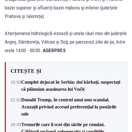
bazin superior și afluenți bazin mijlociu și inferior (județele:
Prahova și Ialomița).
Atenționarea hidrologică vizează și unele râuri mici din județele
Argeș, Dâmbovița, Vâlcea și Dolj, pe parcursul zilei de joi, între
orele 14:00 - 00:00.
AGERPRES
CITEȘTE ȘI
Complot dejucat în Serbia: doi bărbați, suspectați
15:50
că plănuiau asasinarea lui Vučić
Donald Trump, în centrul unui nou scandal.
21:52
Acuzații privind accesul preferențial la postările
sale
Trenurile care îi scot din sărite pe români.
20:49
Călătorii reclamă aglomerația și condițiile