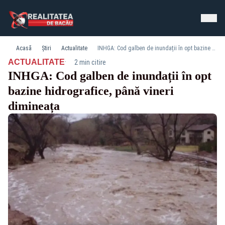
Acasă
Știri
Actualitate
INHGA: Cod galben de inundații în opt bazine hidrografice, până vineri dimineața
·
ACTUALITATE
2 min citire
INHGA: Cod galben de inundații în opt
bazine hidrografice, până vineri
dimineața