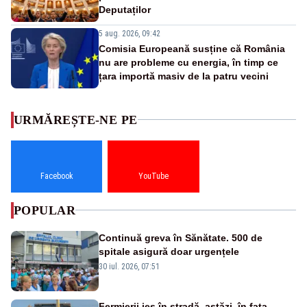
Deputaților
5 aug. 2026, 09:42
Comisia Europeană susține că România
nu are probleme cu energia, în timp ce
țara importă masiv de la patru vecini
URMĂREȘTE-NE PE
Facebook
YouTube
POPULAR
Continuă greva în Sănătate. 500 de
spitale asigură doar urgențele
30 iul. 2026, 07:51
Fermierii ies în stradă, astăzi, în fața