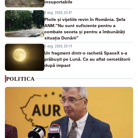
insuportabile
5 aug. 2026, 20:47
Ploile și vijeliile revin în România. Șefa
ANM:”Nu sunt suficiente pentru a
combate seceta și pentru a îmbunătăți
situația Dunării”
5 aug. 2026, 20:19
Un fragment dintr-o rachetă SpaceX s-a
prăbușit pe Lună. Ce au aflat cercetătorii
după impact
POLITICA