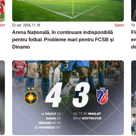
ort
22 iun. 2026, 11:18
Sport
10 
Arena Națională, în continuare indisponibilă
Fl
pentru fotbal. Probleme mari pentru FCSB și
em
Dinamo
de