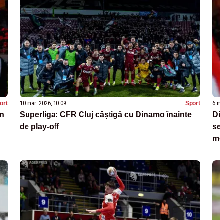
ort
10 mar. 2026, 10:09
Sport
6 m
în
Superliga: CFR Cluj câștigă cu Dinamo înainte
Di
de play-off
se
me