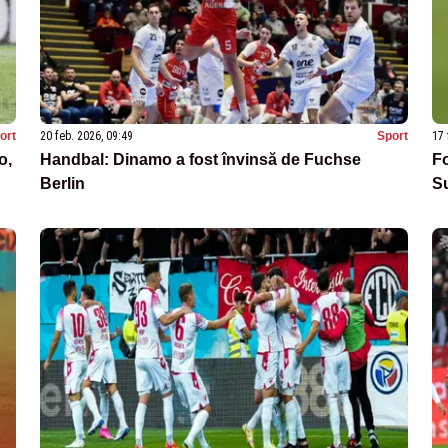
ort
20 feb. 2026, 09:49
Sport
17 
o,
Handbal: Dinamo a fost învinsă de Fuchse
Fo
Berlin
Su