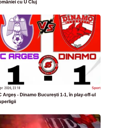
omâniei cu U Cluj
pr. 2026, 23:18
Sport
 Argeș - Dinamo București 1-1, în play-off-ul
perligii