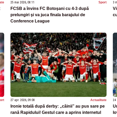
ate
25 mai 2026, 08:11
Sport
3 m
t
FCSB a învins FC Botoşani cu 4-3 după
Vi
prelungiri şi va juca finala barajului de
cu
Conference League
ort
27 apr. 2026, 09:08
Actualitate
24 
Ironie totală după derby: „câinii” au pus sare pe
Un
rană Rapidului! Gestul care a aprins internetul
lo