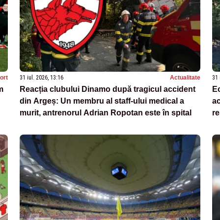
ort
31 iul. 2026, 13:16
Actualitate
31 
m
Reacția clubului Dinamo după tragicul accident
Ec
din Argeș: Un membru al staff-ului medical a
ac
murit, antrenorul Adrian Ropotan este în spital
re