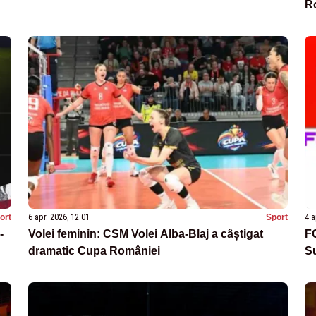
R
ort
6 apr. 2026, 12:01
Sport
4 a
-
Volei feminin: CSM Volei Alba-Blaj a câștigat
FC
dramatic Cupa României
Su