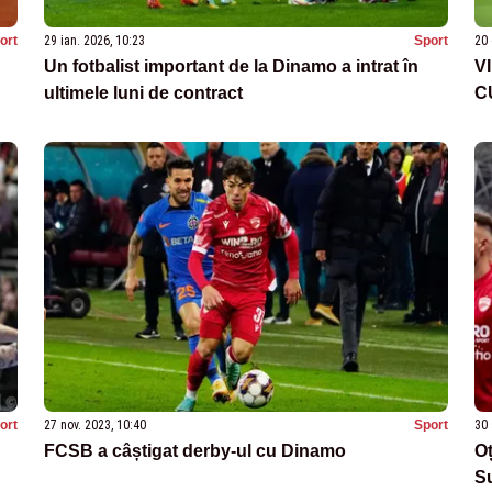
ort
29 ian. 2026, 10:23
Sport
20 
Un fotbalist important de la Dinamo a intrat în
V
ultimele luni de contract
C
ort
27 nov. 2023, 10:40
Sport
30 
FCSB a câștigat derby-ul cu Dinamo
Oț
Su