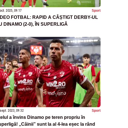
oct. 2025, 09:17
Sport
IDEO FOTBAL: RAPID A CÂȘTIGT DERBY-UL
U DINAMO (2-0), ÎN SUPERLIGĂ
sept. 2023, 09:32
Sport
elul a învins Dinamo pe teren propriu în
perligă! „Câinii” sunt la al 4-lea eșec la rând