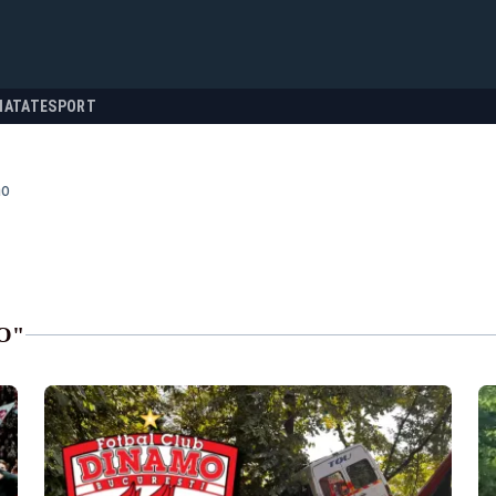
NATATE
SPORT
mo
O"