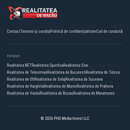
Contact
Termeni și condiții
Politică de confidențialitate
Cod de conduită
Parteneri:
Realitatea.NET
Realitatea Sportiva
Realitatea Star
Realitatea de Teleorman
Realitatea de Bucuresti
Realitatea de Tulcea
Realitatea de Olt
Realitatea de Salaj
Realitatea de Suceava
Realitatea de Harghita
Realitatea de Mures
Realitatea de Prahova
Realitatea de Vaslui
Realitatea de Buzau
Realitatea de Maramures
© 2026 PHG Media Invest LLC
Facebook
YouTube