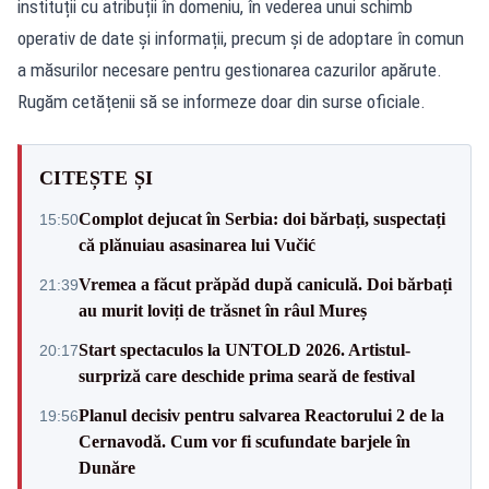
instituții cu atribuții în domeniu, în vederea unui schimb
operativ de date și informații, precum și de adoptare în comun
a măsurilor necesare pentru gestionarea cazurilor apărute.
Rugăm cetățenii să se informeze doar din surse oficiale.
CITEȘTE ȘI
Complot dejucat în Serbia: doi bărbați, suspectați
15:50
că plănuiau asasinarea lui Vučić
Vremea a făcut prăpăd după caniculă. Doi bărbați
21:39
au murit loviți de trăsnet în râul Mureș
Start spectaculos la UNTOLD 2026. Artistul-
20:17
surpriză care deschide prima seară de festival
Planul decisiv pentru salvarea Reactorului 2 de la
19:56
Cernavodă. Cum vor fi scufundate barjele în
Dunăre