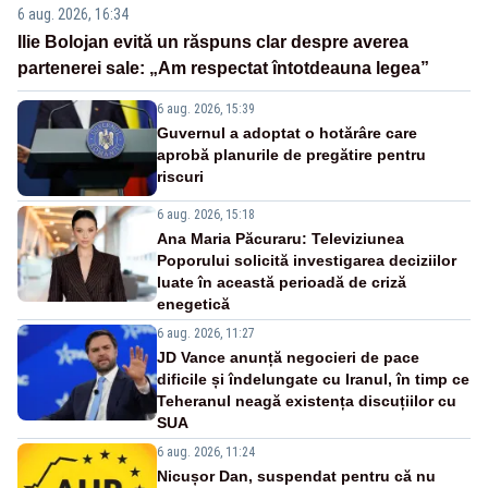
6 aug. 2026, 16:34
Ilie Bolojan evită un răspuns clar despre averea
partenerei sale: „Am respectat întotdeauna legea”
6 aug. 2026, 15:39
Guvernul a adoptat o hotărâre care
aprobă planurile de pregătire pentru
riscuri
6 aug. 2026, 15:18
Ana Maria Păcuraru: Televiziunea
Poporului solicită investigarea deciziilor
luate în această perioadă de criză
enegetică
6 aug. 2026, 11:27
JD Vance anunță negocieri de pace
dificile și îndelungate cu Iranul, în timp ce
Teheranul neagă existența discuțiilor cu
SUA
6 aug. 2026, 11:24
Nicușor Dan, suspendat pentru că nu