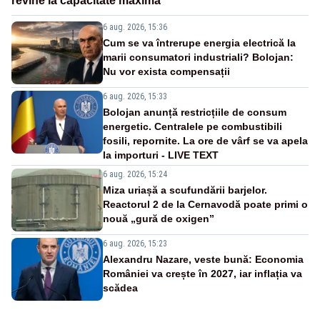
revine la capacitate maximă
6 aug. 2026, 15:36
Cum se va întrerupe energia electrică la
marii consumatori industriali? Bolojan:
Nu vor exista compensații
6 aug. 2026, 15:33
Bolojan anunță restricțiile de consum
energetic. Centralele pe combustibili
fosili, repornite. La ore de vârf se va apela
la importuri - LIVE TEXT
6 aug. 2026, 15:24
Miza uriașă a scufundării barjelor.
Reactorul 2 de la Cernavodă poate primi o
nouă „gură de oxigen”
6 aug. 2026, 15:23
Alexandru Nazare, veste bună: Economia
României va crește în 2027, iar inflația va
scădea