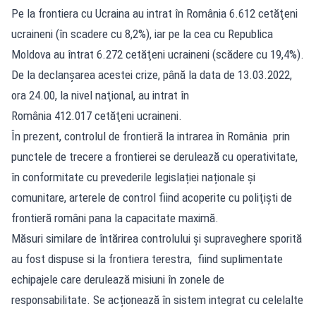
Pe la frontiera cu Ucraina au intrat în România 6.612 cetăţeni
ucraineni (în scadere cu 8,2%), iar pe la cea cu Republica
Moldova au întrat 6.272 cetăţeni ucraineni (scădere cu 19,4%).
De la declanşarea acestei crize, până la data de 13.03.2022,
ora 24.00, la nivel naţional, au intrat în
România 412.017 cetăţeni ucraineni.
În prezent, controlul de frontieră la intrarea în România prin
punctele de trecere a frontierei se derulează cu operativitate,
în conformitate cu prevederile legislației naționale și
comunitare, arterele de control fiind acoperite cu poliţişti de
frontieră români pana la capacitate maximă.
Măsuri similare de întărirea controlului și supraveghere sporită
au fost dispuse si la frontiera terestra, fiind suplimentate
echipajele care derulează misiuni în zonele de
responsabilitate. Se acționează în sistem integrat cu celelalte