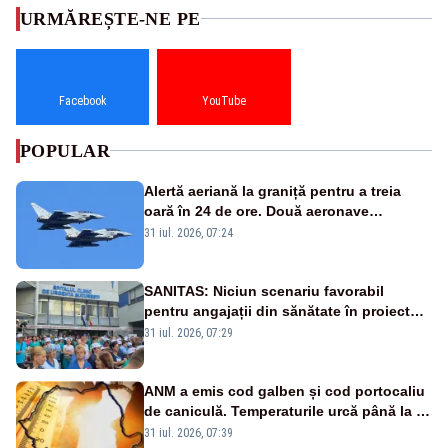
URMĂREȘTE-NE PE
Facebook
YouTube
POPULAR
Alertă aeriană la graniță pentru a treia
oară în 24 de ore. Două aeronave
Eurofighter britanice au fost ridicate de la
31 iul. 2026, 07:24
sol
SANITAS: Niciun scenariu favorabil
pentru angajații din sănătate în proiectul
Legii salarizării
31 iul. 2026, 07:29
ANM a emis cod galben și cod portocaliu
de caniculă. Temperaturile urcă până la 38
de grade, iar nopțile devin tropicale
31 iul. 2026, 07:39