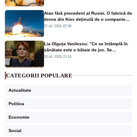
Atac fără precedent al Rusiei. O fabrică de
drone din Kiev deținută de o companie
americană, distrusă de o rachetă
31 iul. 2026, 07:40
rusească
Lia Olguța Vasilescu: ”Ce se întâmplă în
sănătate este o bătaie de joc. Se
guvernează extraordinar de prost”
30 iul. 2026, 23:24
CATEGORII POPULARE
Actualitate
Politica
Economie
Social