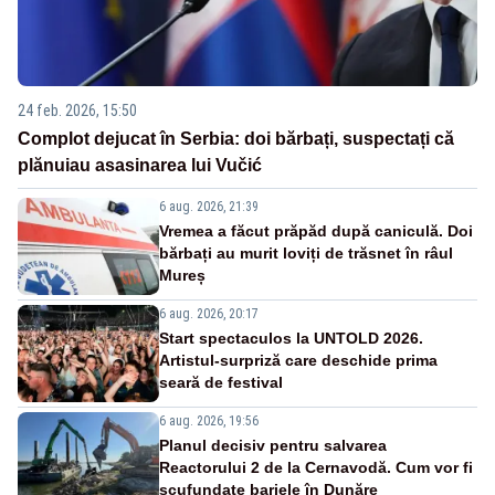
24 feb. 2026, 15:50
Complot dejucat în Serbia: doi bărbați, suspectați că
plănuiau asasinarea lui Vučić
6 aug. 2026, 21:39
Vremea a făcut prăpăd după caniculă. Doi
bărbați au murit loviți de trăsnet în râul
Mureș
6 aug. 2026, 20:17
Start spectaculos la UNTOLD 2026.
Artistul-surpriză care deschide prima
seară de festival
6 aug. 2026, 19:56
Planul decisiv pentru salvarea
Reactorului 2 de la Cernavodă. Cum vor fi
scufundate barjele în Dunăre