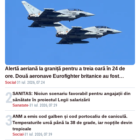
Alertă aeriană la graniță pentru a treia oară în 24 de
ore. Două aeronave Eurofighter britanice au fost
Social
·
31 iul. 2026, 07:24
ridicate de la sol
2
SANITAS: Niciun scenariu favorabil pentru angajații din
sănătate în proiectul Legii salarizării
Sanatate
-
31 iul. 2026, 07:29
3
ANM a emis cod galben și cod portocaliu de caniculă.
Temperaturile urcă până la 38 de grade, iar nopțile devin
tropicale
Social
-
31 iul. 2026, 07:39