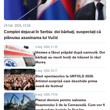
24 feb. 2026, 15:50
Complot dejucat în Serbia: doi bărbați, suspectați că
plănuiau asasinarea lui Vučić
6 aug. 2026, 21:39
Vremea a făcut prăpăd după caniculă. Doi
bărbați au murit loviți de trăsnet în râul
Mureș
6 aug. 2026, 20:17
Start spectaculos la UNTOLD 2026.
Artistul-surpriză care deschide prima
seară de festival
6 aug. 2026, 19:56
Planul decisiv pentru salvarea
Reactorului 2 de la Cernavodă. Cum vor fi
scufundate barjele în Dunăre