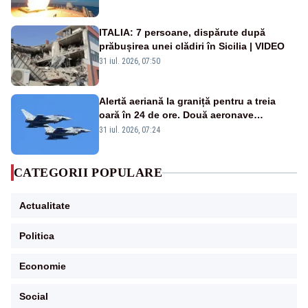
rusească
ITALIA: 7 persoane, dispărute după
prăbușirea unei clădiri în Sicilia | VIDEO
31 iul. 2026, 07:50
Alertă aeriană la graniță pentru a treia
oară în 24 de ore. Două aeronave
Eurofighter britanice au fost ridicate de la
31 iul. 2026, 07:24
sol
CATEGORII POPULARE
Actualitate
Politica
Economie
Social