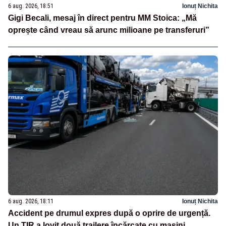
6 aug. 2026, 18:51
Ionuț Nichita
Gigi Becali, mesaj în direct pentru MM Stoica: „Mă
oprește când vreau să arunc milioane pe transferuri”
6 aug. 2026, 18:11
Ionuț Nichita
Accident pe drumul expres după o oprire de urgență.
Un TIR a lovit două trailere încărcate cu mașini