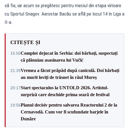
să fie, iar acum se pregătesc pentru meciul din etapa viitoare
cu Sportul Snagov. Aerostar Bacău se află pe locul 14 în Liga a
II-a.
CITEȘTE ȘI
Complot dejucat în Serbia: doi bărbați, suspectați
15:50
că plănuiau asasinarea lui Vučić
Vremea a făcut prăpăd după caniculă. Doi bărbați
21:39
au murit loviți de trăsnet în râul Mureș
Start spectaculos la UNTOLD 2026. Artistul-
20:17
surpriză care deschide prima seară de festival
Planul decisiv pentru salvarea Reactorului 2 de la
19:56
Cernavodă. Cum vor fi scufundate barjele în
Dunăre