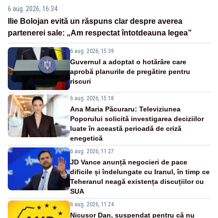
6 aug. 2026, 16:34
Ilie Bolojan evită un răspuns clar despre averea
partenerei sale: „Am respectat întotdeauna legea”
6 aug. 2026, 15:39
Guvernul a adoptat o hotărâre care
aprobă planurile de pregătire pentru
riscuri
6 aug. 2026, 15:18
Ana Maria Păcuraru: Televiziunea
Poporului solicită investigarea deciziilor
luate în această perioadă de criză
enegetică
6 aug. 2026, 11:27
JD Vance anunță negocieri de pace
dificile și îndelungate cu Iranul, în timp ce
Teheranul neagă existența discuțiilor cu
SUA
6 aug. 2026, 11:24
Nicușor Dan, suspendat pentru că nu