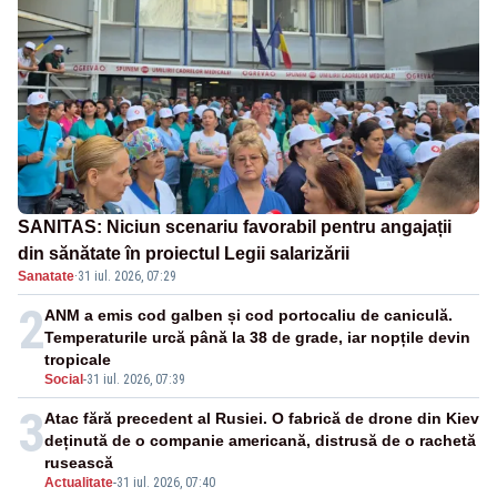
SANITAS: Niciun scenariu favorabil pentru angajații
din sănătate în proiectul Legii salarizării
Sanatate
·
31 iul. 2026, 07:29
2
ANM a emis cod galben și cod portocaliu de caniculă.
Temperaturile urcă până la 38 de grade, iar nopțile devin
tropicale
Social
-
31 iul. 2026, 07:39
3
Atac fără precedent al Rusiei. O fabrică de drone din Kiev
deținută de o companie americană, distrusă de o rachetă
rusească
Actualitate
-
31 iul. 2026, 07:40