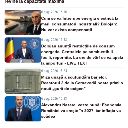
revine la capacitate maximă
6 aug. 2026, 15:36
Cum se va întrerupe energia electrică la
marii consumatori industriali? Bolojan:
Nu vor exista compensații
6 aug. 2026, 15:33
Bolojan anunță restricțiile de consum
energetic. Centralele pe combustibili
fosili, repornite. La ore de vârf se va apela
la importuri - LIVE TEXT
6 aug. 2026, 15:24
Miza uriașă a scufundării barjelor.
Reactorul 2 de la Cernavodă poate primi o
nouă „gură de oxigen”
6 aug. 2026, 15:23
Alexandru Nazare, veste bună: Economia
României va crește în 2027, iar inflația va
scădea