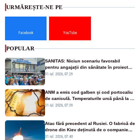
URMĂREȘTE-NE PE
Facebook
YouTube
POPULAR
SANITAS: Niciun scenariu favorabil
pentru angajații din sănătate în proiectul
Legii salarizării
31 iul. 2026, 07:29
ANM a emis cod galben și cod portocaliu
de caniculă. Temperaturile urcă până la 38
de grade, iar nopțile devin tropicale
31 iul. 2026, 07:39
Atac fără precedent al Rusiei. O fabrică de
drone din Kiev deținută de o companie
americană, distrusă de o rachetă
31 iul. 2026, 07:40