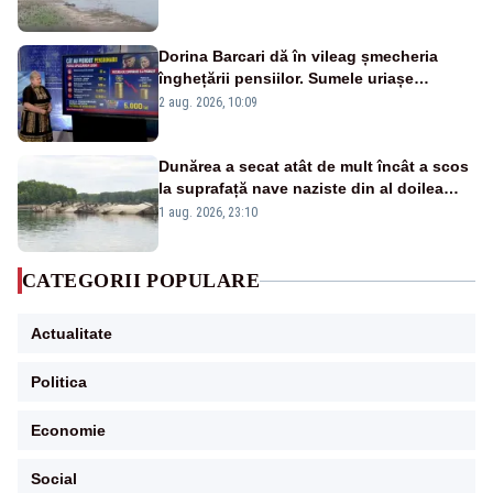
fluviului - IMAGINI AERIENE
Dorina Barcari dă în vileag șmecheria
înghețării pensiilor. Sumele uriașe
pierdute de fiecare român
2 aug. 2026, 10:09
Dunărea a secat atât de mult încât a scos
la suprafață nave naziste din al doilea
război mondial
1 aug. 2026, 23:10
CATEGORII POPULARE
Actualitate
Politica
Economie
Social