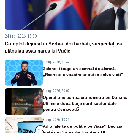
24 feb. 2026, 15:50
Complot dejucat în Serbia: doi bărbați, suspectați că
plănuiau asasinarea lui Vučić
8 aug. 2026, 21:42
Zelenski trage un semnal de alarmă:
„Rachetele voastre ar putea salva vieți”
8 aug. 2026, 20:07
Operațiune contra cronometru pe Dunăre.
Ultimele două barje sunt scufundate
pentru Cernavodă
8 aug. 2026, 18:31
Adio, alerte de poliție pe Waze? Decizia
luată de Curtea de Justiție a UE