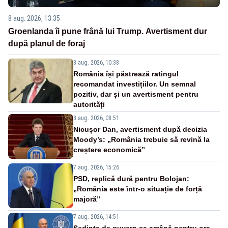
8 aug. 2026, 13:35
Groenlanda îi pune frână lui Trump. Avertisment dur
după planul de foraj
8 aug. 2026, 10:38
România își păstrează ratingul
recomandat investițiilor. Un semnal
pozitiv, dar și un avertisment pentru
autorități
8 aug. 2026, 08:51
Nicușor Dan, avertisment după decizia
Moody’s: „România trebuie să revină la
creștere economică”
7 aug. 2026, 15:26
PSD, replică dură pentru Bolojan:
„România este într-o situație de forță
majoră”
7 aug. 2026, 14:51
Ședința de guvern se amână pentru ora