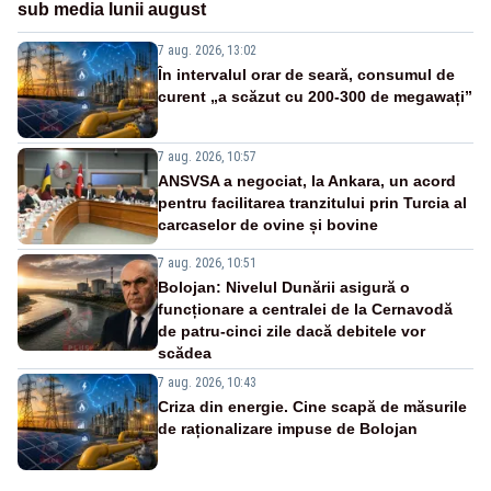
sub media lunii august
7 aug. 2026, 13:02
În intervalul orar de seară, consumul de
curent „a scăzut cu 200-300 de megawați”
7 aug. 2026, 10:57
ANSVSA a negociat, la Ankara, un acord
pentru facilitarea tranzitului prin Turcia al
carcaselor de ovine și bovine
7 aug. 2026, 10:51
Bolojan: Nivelul Dunării asigură o
funcționare a centralei de la Cernavodă
de patru-cinci zile dacă debitele vor
scădea
7 aug. 2026, 10:43
Criza din energie. Cine scapă de măsurile
de raționalizare impuse de Bolojan