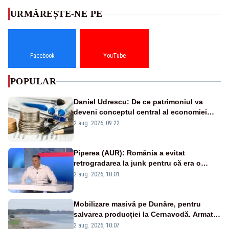
URMĂREȘTE-NE PE
Facebook
YouTube
POPULAR
Daniel Udrescu: De ce patrimoniul va
deveni conceptul central al economiei
viitoare?
2 aug. 2026, 09:22
Piperea (AUR): România a evitat
retrogradarea la junk pentru că era o
catastrofă pentru bănci și fondurile de
2 aug. 2026, 10:01
pensii
Mobilizare masivă pe Dunăre, pentru
salvarea producției la Cernavodă. Armata
va detona o stâncă și va devia apa
2 aug. 2026, 10:07