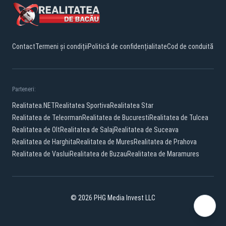
Contact
Termeni și condiții
Politică de confidențialitate
Cod de conduită
Parteneri:
Realitatea.NET
Realitatea Sportiva
Realitatea Star
Realitatea de Teleorman
Realitatea de Bucuresti
Realitatea de Tulcea
Realitatea de Olt
Realitatea de Salaj
Realitatea de Suceava
Realitatea de Harghita
Realitatea de Mures
Realitatea de Prahova
Realitatea de Vaslui
Realitatea de Buzau
Realitatea de Maramures
© 2026 PHG Media Invest LLC
Facebook
YouTube