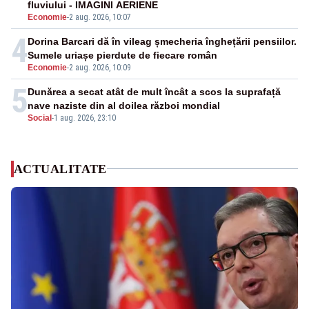
fluviului - IMAGINI AERIENE
Economie
-
2 aug. 2026, 10:07
4
Dorina Barcari dă în vileag șmecheria înghețării pensiilor.
Sumele uriașe pierdute de fiecare român
Economie
-
2 aug. 2026, 10:09
5
Dunărea a secat atât de mult încât a scos la suprafață
nave naziste din al doilea război mondial
Social
-
1 aug. 2026, 23:10
ACTUALITATE