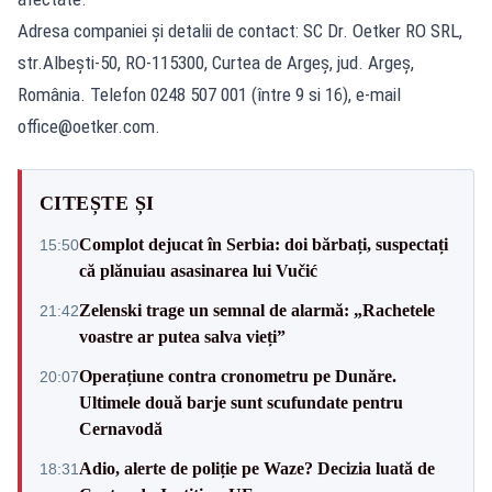
Adresa companiei și detalii de contact: SC Dr. Oetker RO SRL,
str.Albești-50, RO-115300, Curtea de Argeș, jud. Argeș,
România. Telefon 0248 507 001 (între 9 si 16), e-mail
office@oetker.com
.
CITEȘTE ȘI
Complot dejucat în Serbia: doi bărbați, suspectați
15:50
că plănuiau asasinarea lui Vučić
Zelenski trage un semnal de alarmă: „Rachetele
21:42
voastre ar putea salva vieți”
Operațiune contra cronometru pe Dunăre.
20:07
Ultimele două barje sunt scufundate pentru
Cernavodă
Adio, alerte de poliție pe Waze? Decizia luată de
18:31