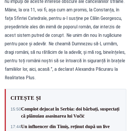
nu impuși de aceste interese obscure ale cancelariilor străine.
Mâine, la ora 11, voi fi, așa cum am promis, la Constanța, în
fața Sfintei Catedrale, pentru a-l susține pe Călin Georgescu,
președintele ales din inimă de poporul român, dar interzis de
acest sistem putred de corupt. Ne unim din nou în rugăciune
pentru pace și adevăr. Ne cheamă Dumnezeu să-L urmăm,
dragi români, să nu rătăcim de la adevăr, și mă rog, bineînțeles,
pentru toți românii noștri să se întoarcă în siguranță în brațele
familiilor lor, aici, acasă.”, a declarat Alexandra Păcuraru la
Realitatea Plus.
CITEȘTE ȘI
Complot dejucat în Serbia: doi bărbați, suspectați
15:50
că plănuiau asasinarea lui Vučić
Un influencer din Timiș, reținut după un live
17:44