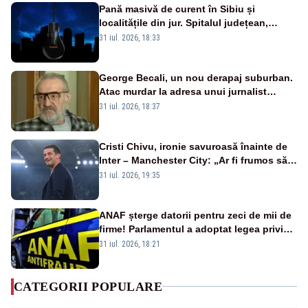
Pană masivă de curent în Sibiu și
localitățile din jur. Spitalul județean,
semafoarele, rețelele de telefonie, grav
31 iul. 2026, 18:33
afectate
George Becali, un nou derapaj suburban.
Atac murdar la adresa unui jurnalist
sportiv – AUDIO
31 iul. 2026, 18:37
Cristi Chivu, ironie savuroasă înainte de
Inter – Manchester City: „Ar fi frumos să
mai cumpărați și de la noi”
31 iul. 2026, 19:35
ANAF șterge datorii pentru zeci de mii de
firme! Parlamentul a adoptat legea privind
amnistia fiscală
31 iul. 2026, 18:21
CATEGORII POPULARE