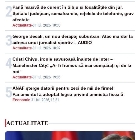
2
Pană masivă de curent în Sibiu și localitățile din jur.
Spitalul județean, semafoarele, rețelele de telefonie, grav
afectate
Actualitate
-
31 iul. 2026, 18:33
3
George Becali, un nou derapaj suburban. Atac murdar la
adresa unui jurnalist sportiv – AUDIO
Actualitate
-
31 iul. 2026, 18:37
4
Cristi Chivu, ironie savuroasă înainte de Inter –
Manchester City: „Ar fi frumos să mai cumpărați și de la
noi”
Actualitate
-
31 iul. 2026, 19:35
5
ANAF șterge datorii pentru zeci de mii de firme!
Parlamentul a adoptat legea privind amnistia fiscală
Economie
-
31 iul. 2026, 18:21
ACTUALITATE