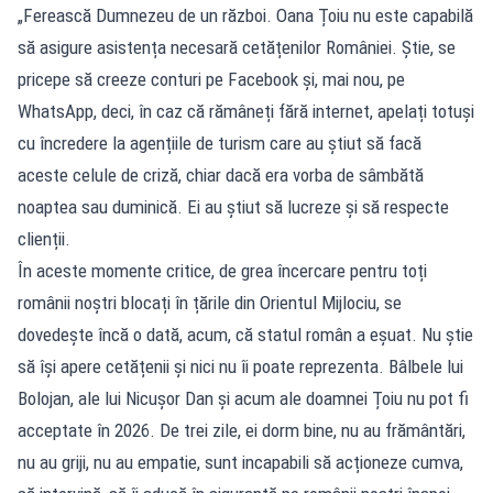
„Ferească Dumnezeu de un război. Oana Țoiu nu este capabilă
să asigure asistența necesară cetățenilor României. Știe, se
pricepe să creeze conturi pe Facebook și, mai nou, pe
WhatsApp, deci, în caz că rămâneți fără internet, apelați totuși
cu încredere la agențiile de turism care au știut să facă
aceste celule de criză, chiar dacă era vorba de sâmbătă
noaptea sau duminică. Ei au știut să lucreze și să respecte
clienții.
În aceste momente critice, de grea încercare pentru toți
românii noștri blocați în țările din Orientul Mijlociu, se
dovedește încă o dată, acum, că statul român a eșuat. Nu știe
să își apere cetățenii și nici nu îi poate reprezenta. Bâlbele lui
Bolojan, ale lui Nicușor Dan și acum ale doamnei Țoiu nu pot fi
acceptate în 2026. De trei zile, ei dorm bine, nu au frământări,
nu au griji, nu au empatie, sunt incapabili să acționeze cumva,