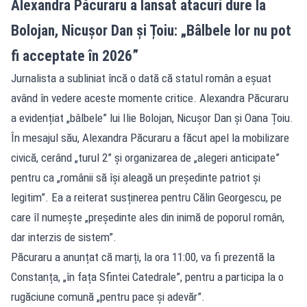
Alexandra Păcuraru a lansat atacuri dure la
Bolojan, Nicușor Dan și Țoiu: „Bâlbele lor nu pot
fi acceptate în 2026”
Jurnalista a subliniat încă o dată că statul român a eșuat
având în vedere aceste momente critice. Alexandra Păcuraru
a evidențiat „bâlbele” lui Ilie Bolojan, Nicușor Dan și Oana Țoiu.
În mesajul său, Alexandra Păcuraru a făcut apel la mobilizare
civică, cerând „turul 2” și organizarea de „alegeri anticipate”
pentru ca „românii să își aleagă un președinte patriot și
legitim”. Ea a reiterat susținerea pentru Călin Georgescu, pe
care îl numește „președinte ales din inimă de poporul român,
dar interzis de sistem”.
Păcuraru a anunțat că marți, la ora 11:00, va fi prezentă la
Constanța, „în fața Sfintei Catedrale”, pentru a participa la o
rugăciune comună „pentru pace și adevăr”.