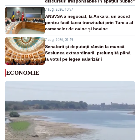
discursuri iresponsabile în spaţiul public”
7 aug. 2026, 10:57
ANSVSA a negociat, la Ankara, un acord
pentru facilitarea tranzitului prin Turcia al
carcaselor de ovine și bovine
7 aug. 2026, 09:49
Senatorii și deputații rămân la muncă.
Sesiunea extraordinară, prelungită până
la votul pe legea salarizării
ECONOMIE