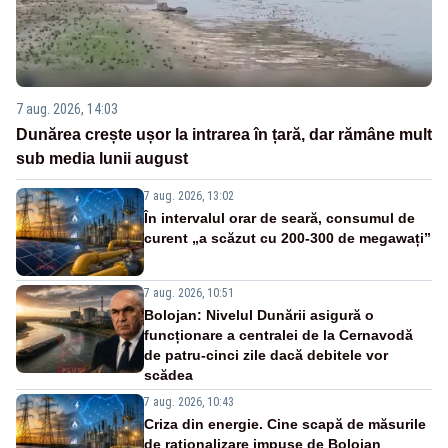
7 aug. 2026, 14:03
Dunărea crește ușor la intrarea în țară, dar rămâne mult
sub media lunii august
7 aug. 2026, 13:02
În intervalul orar de seară, consumul de
curent „a scăzut cu 200-300 de megawați”
7 aug. 2026, 10:51
Bolojan: Nivelul Dunării asigură o
funcționare a centralei de la Cernavodă
de patru-cinci zile dacă debitele vor
scădea
7 aug. 2026, 10:43
Criza din energie. Cine scapă de măsurile
de raționalizare impuse de Bolojan