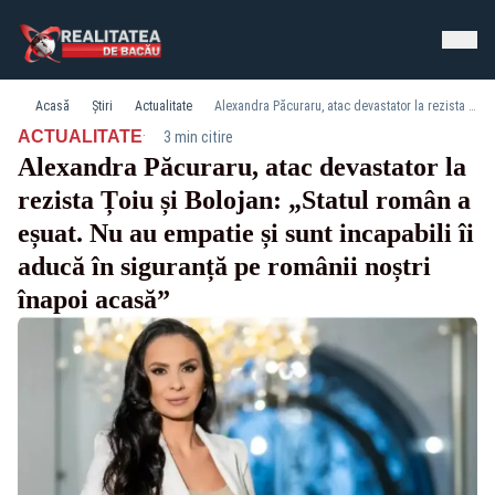
Acasă
Știri
Actualitate
Alexandra Păcuraru, atac devastator la rezista Țoiu și Bolojan: „Statul român a eșuat. Nu au empatie și sunt incapabili îi aducă în siguranță pe românii noștri înapoi acasă”
·
ACTUALITATE
3 min citire
Alexandra Păcuraru, atac devastator la
rezista Țoiu și Bolojan: „Statul român a
eșuat. Nu au empatie și sunt incapabili îi
aducă în siguranță pe românii noștri
înapoi acasă”