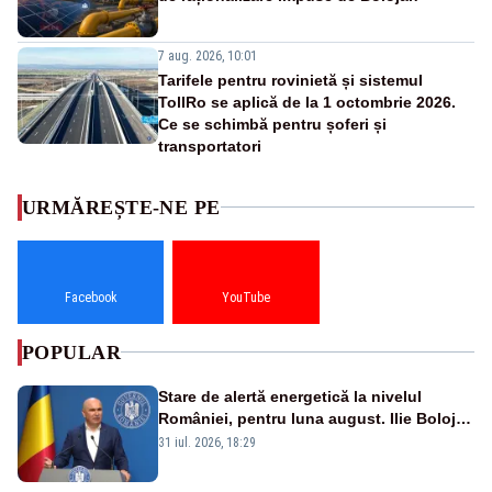
7 aug. 2026, 10:01
Tarifele pentru rovinietă și sistemul
TollRo se aplică de la 1 octombrie 2026.
Ce se schimbă pentru șoferi și
transportatori
URMĂREȘTE-NE PE
Facebook
YouTube
POPULAR
Stare de alertă energetică la nivelul
României, pentru luna august. Ilie Bolojan
a anunțat importuri și posibile restricții –
31 iul. 2026, 18:29
VIDEO