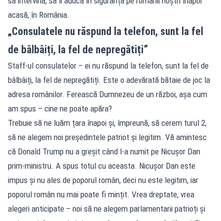
să intervină, să îi aducă în siguranță pe românii noștri înapoi
acasă, în România.
„Consulatele nu răspund la telefon, sunt la fel
de bâlbâiți, la fel de nepregătiți”
Staff-ul consulatelor – ei nu răspund la telefon, sunt la fel de
bâlbâiți, la fel de nepregătiți. Este o adevărată bătaie de joc la
adresa românilor. Ferească Dumnezeu de un război, așa cum
am spus – cine ne poate apăra?
Trebuie să ne luăm țara înapoi și, împreună, să cerem turul 2,
să ne alegem noi președintele patriot și legitim. Vă amintesc
că Donald Trump nu a greșit când l-a numit pe Nicușor Dan
prim-ministru. A spus totul cu aceasta. Nicușor Dan este
impus și nu ales de poporul român, deci nu este legitim, iar
poporul român nu mai poate fi mințit. Vrea dreptate, vrea
alegeri anticipate – noi să ne alegem parlamentarii patrioți și