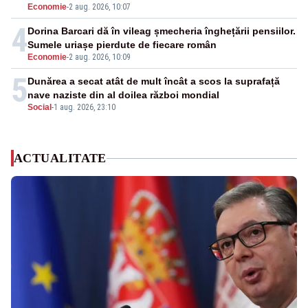
Economie
-
2 aug. 2026, 10:07
4
Dorina Barcari dă în vileag șmecheria înghețării pensiilor.
Sumele uriașe pierdute de fiecare român
Economie
-
2 aug. 2026, 10:09
5
Dunărea a secat atât de mult încât a scos la suprafață
nave naziste din al doilea război mondial
Social
-
1 aug. 2026, 23:10
ACTUALITATE