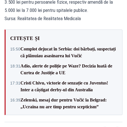
3.500 lei pentru persoanele fizice, respectiv amendă de la
5.000 lei la 7.000 lei pentru spitalele publice.
Sursa: Realitatea de Realitatea Medicala
CITEȘTE ȘI
Complot dejucat în Serbia: doi bărbați, suspectați
15:50
că plănuiau asasinarea lui Vučić
Adio, alerte de poliție pe Waze? Decizia luată de
18:31
Curtea de Justiție a UE
Cristi Chivu, victorie de senzație cu Juventus!
17:31
Inter a câștigat derby-ul din Australia
Zelenski, mesaj dur pentru Vučić la Belgrad:
16:39
„Ucraina nu are timp pentru scepticism”