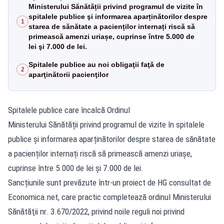
Ministerului Sănătății privind programul de vizite în
spitalele publice şi informarea aparținătorilor despre
1
starea de sănătate a pacienților internați riscă să
primească amenzi uriașe, cuprinse între 5.000 de
lei şi 7.000 de lei.
Spitalele publice au noi obligaţii faţă de
2
aparţinătorii pacienţilor
Spitalele publice care încalcă Ordinul
Ministerului Sănătății privind programul de vizite în spitalele
publice şi informarea aparținătorilor despre starea de sănătate
a pacienților internați riscă să primească amenzi uriașe,
cuprinse între 5.000 de lei şi 7.000 de lei.
Sancțiunile sunt prevăzute într-un proiect de HG consultat de
Economica.net, care practic completează ordinul Ministerului
Sănătăţii nr. 3.670/2022, privind noile reguli noi privind