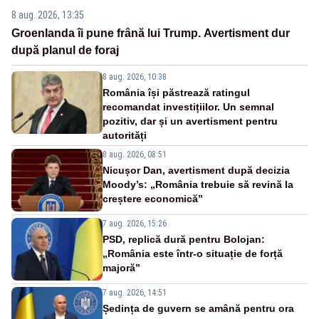
8 aug. 2026, 13:35
Groenlanda îi pune frână lui Trump. Avertisment dur
după planul de foraj
8 aug. 2026, 10:38
România își păstrează ratingul
recomandat investițiilor. Un semnal
pozitiv, dar și un avertisment pentru
autorități
8 aug. 2026, 08:51
Nicușor Dan, avertisment după decizia
Moody’s: „România trebuie să revină la
creștere economică”
7 aug. 2026, 15:26
PSD, replică dură pentru Bolojan:
„România este într-o situație de forță
majoră”
7 aug. 2026, 14:51
Ședința de guvern se amână pentru ora