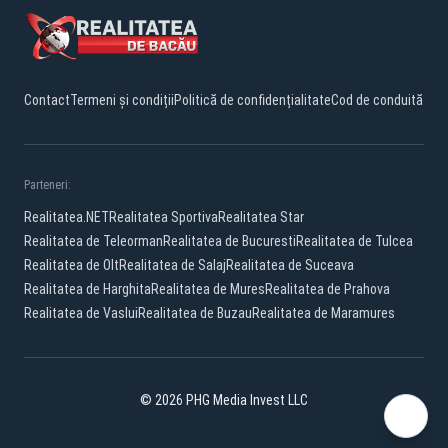
Contact
Termeni și condiții
Politică de confidențialitate
Cod de conduită
Parteneri:
Realitatea.NET
Realitatea Sportiva
Realitatea Star
Realitatea de Teleorman
Realitatea de Bucuresti
Realitatea de Tulcea
Realitatea de Olt
Realitatea de Salaj
Realitatea de Suceava
Realitatea de Harghita
Realitatea de Mures
Realitatea de Prahova
Realitatea de Vaslui
Realitatea de Buzau
Realitatea de Maramures
© 2026 PHG Media Invest LLC
Facebook
YouTube