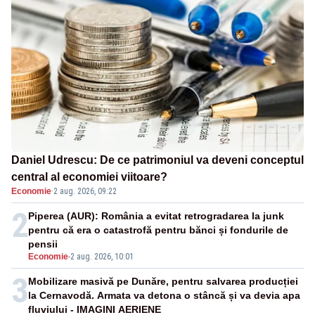
Daniel Udrescu: De ce patrimoniul va deveni conceptul
central al economiei viitoare?
Economie
·
2 aug. 2026, 09:22
2
Piperea (AUR): România a evitat retrogradarea la junk
pentru că era o catastrofă pentru bănci și fondurile de
pensii
Economie
-
2 aug. 2026, 10:01
3
Mobilizare masivă pe Dunăre, pentru salvarea producției
la Cernavodă. Armata va detona o stâncă și va devia apa
fluviului - IMAGINI AERIENE