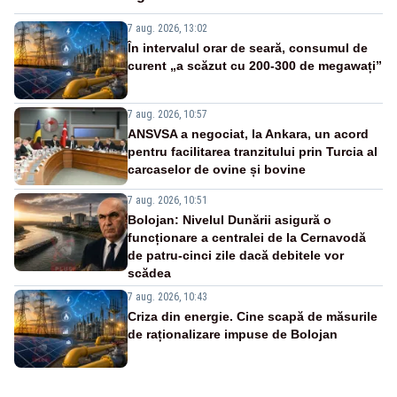
7 aug. 2026, 13:02
În intervalul orar de seară, consumul de
curent „a scăzut cu 200-300 de megawați”
7 aug. 2026, 10:57
ANSVSA a negociat, la Ankara, un acord
pentru facilitarea tranzitului prin Turcia al
carcaselor de ovine și bovine
7 aug. 2026, 10:51
Bolojan: Nivelul Dunării asigură o
funcționare a centralei de la Cernavodă
de patru-cinci zile dacă debitele vor
scădea
7 aug. 2026, 10:43
Criza din energie. Cine scapă de măsurile
de raționalizare impuse de Bolojan