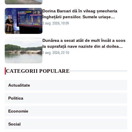
Dorina Barcari dă în vileag șmecheria
înghețării pensiilor. Sumele uriașe
pierdute de fiecare român
2 aug. 2026, 10:09
Dunărea a secat atât de mult încât a scos
la suprafață nave naziste din al doilea
război mondial
1 aug. 2026, 23:10
CATEGORII POPULARE
Actualitate
Politica
Economie
Social