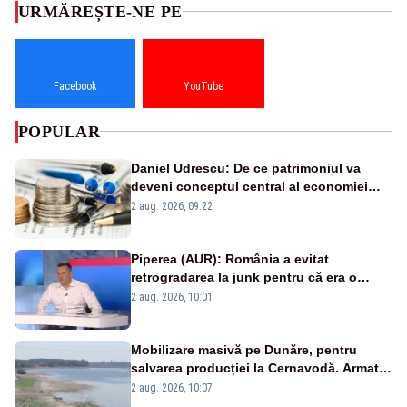
URMĂREȘTE-NE PE
Facebook
YouTube
POPULAR
Daniel Udrescu: De ce patrimoniul va
deveni conceptul central al economiei
viitoare?
2 aug. 2026, 09:22
Piperea (AUR): România a evitat
retrogradarea la junk pentru că era o
catastrofă pentru bănci și fondurile de
2 aug. 2026, 10:01
pensii
Mobilizare masivă pe Dunăre, pentru
salvarea producției la Cernavodă. Armata
va detona o stâncă și va devia apa
2 aug. 2026, 10:07
fluviului - IMAGINI AERIENE