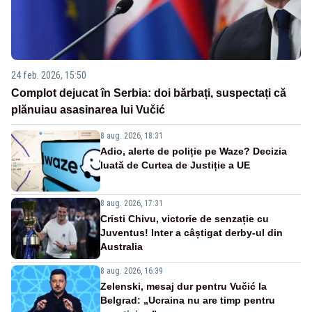
24 feb. 2026, 15:50
Complot dejucat în Serbia: doi bărbați, suspectați că
plănuiau asasinarea lui Vučić
8 aug. 2026, 18:31
Adio, alerte de poliție pe Waze? Decizia
luată de Curtea de Justiție a UE
8 aug. 2026, 17:31
Cristi Chivu, victorie de senzație cu
Juventus! Inter a câștigat derby-ul din
Australia
8 aug. 2026, 16:39
Zelenski, mesaj dur pentru Vučić la
Belgrad: „Ucraina nu are timp pentru