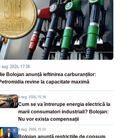
6 aug. 2026, 17:38
Ilie Bolojan anunță ieftinirea carburanților:
Petromidia revine la capacitate maximă
6 aug. 2026, 15:36
Cum se va întrerupe energia electrică la
marii consumatori industriali? Bolojan:
Nu vor exista compensații
6 aug. 2026, 15:33
Bolojan anunță restricțiile de consum