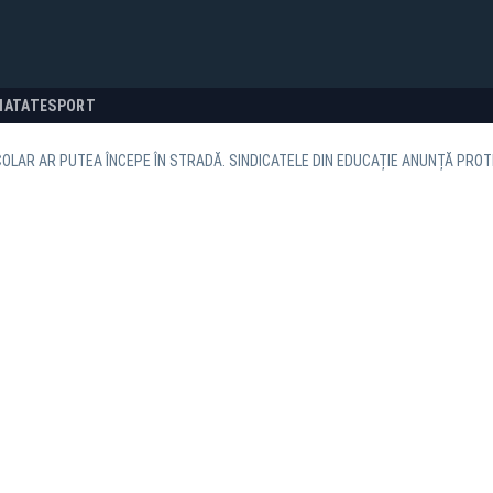
NATATE
SPORT
OLAR AR PUTEA ÎNCEPE ÎN STRADĂ. SINDICATELE DIN EDUCAȚIE ANUNȚĂ PROT