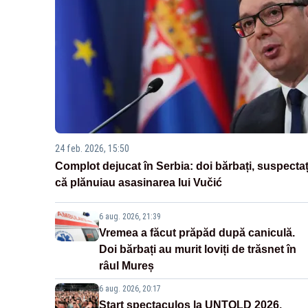
24 feb. 2026, 15:50
Complot dejucat în Serbia: doi bărbați, suspectaț
că plănuiau asasinarea lui Vučić
6 aug. 2026, 21:39
Vremea a făcut prăpăd după caniculă.
Doi bărbați au murit loviți de trăsnet în
râul Mureș
6 aug. 2026, 20:17
Start spectaculos la UNTOLD 2026.