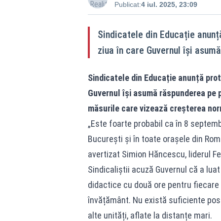
Publicat:
4 iul. 2025, 23:09
Sindicatele din Educație anunț
ziua în care Guvernul își asum
Sindicatele din Educație anunță prot
Guvernul își asumă răspunderea pe pa
măsurile care vizează creșterea nor
„Este foarte probabil ca în 8 septemb
București și în toate orașele din Româ
avertizat Simion Hăncescu, liderul Fe
Sindicaliștii acuză Guvernul că a lua
didactice cu două ore pentru fiecare p
învățământ. Nu există suficiente postu
alte unități, aflate la distanțe mari.