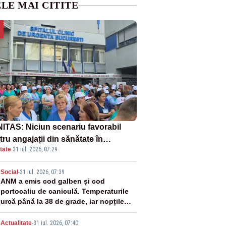
LE MAI CITITE
ITAS: Niciun scenariu favorabil
ru angajații din sănătate în
tate
·
31 iul. 2026, 07:29
ectul Legii salarizării
2
Social
-
31 iul. 2026, 07:39
ANM a emis cod galben și cod
portocaliu de caniculă. Temperaturile
urcă până la 38 de grade, iar nopțile
devin tropicale
Actualitate
-
31 iul. 2026, 07:40