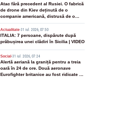
3
Atac fără precedent al Rusiei. O fabrică
de drone din Kiev deținută de o
companie americană, distrusă de o
rachetă rusească
4
Actualitate
-
31 iul. 2026, 07:50
ITALIA: 7 persoane, dispărute după
prăbușirea unei clădiri în Sicilia | VIDEO
5
Social
-
31 iul. 2026, 07:24
Alertă aeriană la graniță pentru a treia
oară în 24 de ore. Două aeronave
Eurofighter britanice au fost ridicate de
la sol