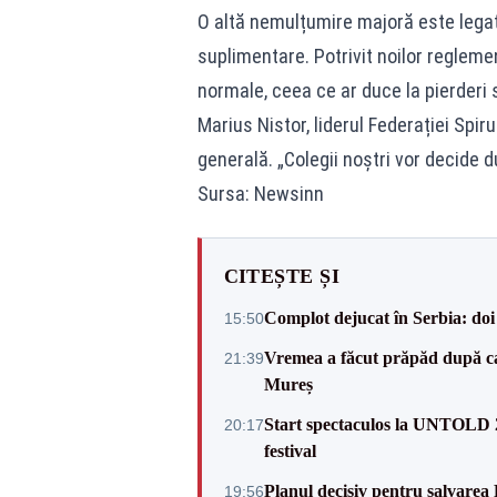
O altă nemulțumire majoră este legat
suplimentare. Potrivit noilor reglemen
normale, ceea ce ar duce la pierderi 
Marius Nistor, liderul Federației Spir
generală. „Colegii noștri vor decide
Sursa: Newsinn
CITEȘTE ȘI
Complot dejucat în Serbia: doi 
15:50
Vremea a făcut prăpăd după cani
21:39
Mureș
Start spectaculos la UNTOLD 20
20:17
festival
Planul decisiv pentru salvarea
19:56