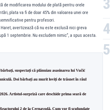
ă de modificarea modului de plată pentru orele
tări, plata va fi de doar 45% din valoarea unei ore
semnificative pentru profesori.
u Haret, avertizează că nu este exclusă nici greva
 după 1 septembrie. Nu excludem nimic”, a spus acesta.
bărbați, suspectați că plănuiau asasinarea lui Vučić
culă. Doi bărbați au murit loviți de trăsnet în râul
26. Artistul-surpriză care deschide prima seară de
 Reactorului 2 de la Cernavodă. Cum vor fi scufundate