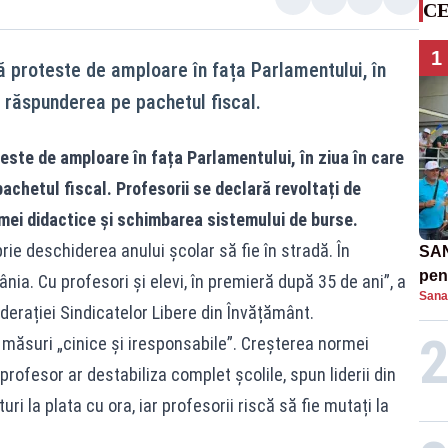
CE
1
ă proteste de amploare în fața Parlamentului, în
ă răspunderea pe pachetul fiscal.
este de amploare în fața Parlamentului, în ziua în care
chetul fiscal. Profesorii se declară revoltați de
mei didactice și schimbarea sistemului de burse.
rie deschiderea anului școlar să fie în stradă. În
SAN
pent
nia. Cu profesori și elevi, în premieră după 35 de ani”, a
Sana
proi
derației Sindicatelor Libere din Învățământ.
t măsuri „cinice și iresponsabile”. Creșterea normei
rofesor ar destabiliza complet școlile, spun liderii din
ri la plata cu ora, iar profesorii riscă să fie mutați la