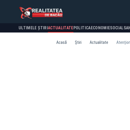
ULTIMELE ȘTIRI
ACTUALITATE
POLITICA
ECONOMIE
SOCIAL
SA
Acasă
Știri
Actualitate
Atențion