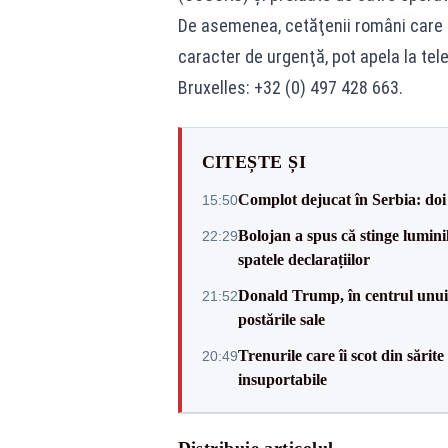
De asemenea, cetăţenii români care se
caracter de urgenţă, pot apela la te
Bruxelles: +32 (0) 497 428 663.
CITEȘTE ȘI
Complot dejucat în Serbia: doi 
15:50
Bolojan a spus că stinge luminil
22:29
spatele declarațiilor
Donald Trump, în centrul unui n
21:52
postările sale
Trenurile care îi scot din sărit
20:49
insuportabile
Distribuie articolul