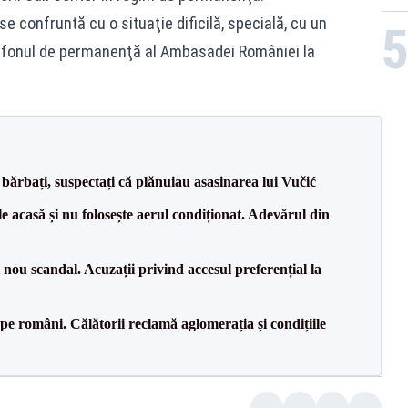
 confruntă cu o situaţie dificilă, specială, cu un
lefonul de permanenţă al Ambasadei României la
bărbați, suspectați că plănuiau asasinarea lui Vučić
e acasă și nu folosește aerul condiționat. Adevărul din
ou scandal. Acuzații privind accesul preferențial la
e pe români. Călătorii reclamă aglomerația și condițiile