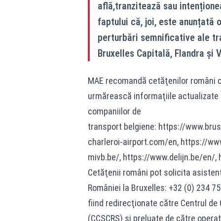
află,tranzitează sau intențion
faptului că, joi, este anunțată
perturbări semnificative ale tra
Bruxelles Capitală, Flandra și V
MAE recomandă cetăţenilor români ca
urmărească informaţiile actualizate d
companiilor de
transport belgiene:
https://www.brus
charleroi-airport.com/en
,
https://www
mivb.be/
,
https://www.delijn.be/en/
,
Cetăţenii români pot solicita asiste
României la Bruxelles: +32 (0) 234 75
fiind redirecţionate către Centrul de
(CCSCRS) şi preluate de către operat