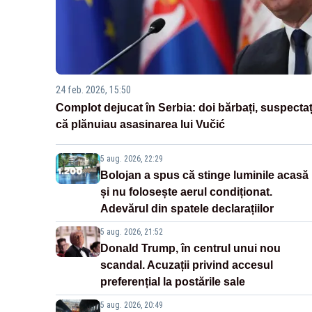
24 feb. 2026, 15:50
Complot dejucat în Serbia: doi bărbați, suspectaț
că plănuiau asasinarea lui Vučić
5 aug. 2026, 22:29
Bolojan a spus că stinge luminile acasă
și nu folosește aerul condiționat.
Adevărul din spatele declarațiilor
5 aug. 2026, 21:52
Donald Trump, în centrul unui nou
scandal. Acuzații privind accesul
preferențial la postările sale
5 aug. 2026, 20:49