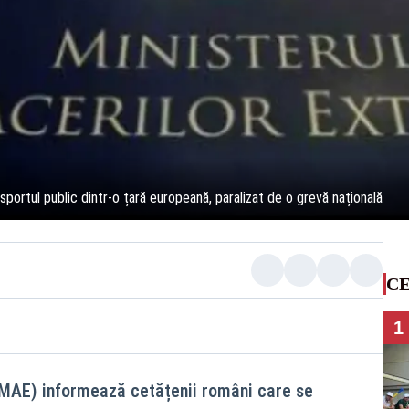
portul public dintr-o țară europeană, paralizat de o grevă națională
CE
1
 (MAE) informează cetățenii români care se