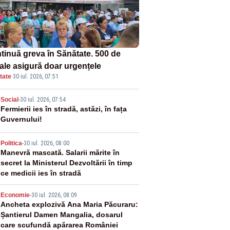
tinuă greva în Sănătate. 500 de
tale asigură doar urgențele
tate
·
30 iul. 2026, 07:51
2
Social
-
30 iul. 2026, 07:54
Fermierii ies în stradă, astăzi, în fața
Guvernului!
3
Politica
-
30 iul. 2026, 08:00
Manevră mascată. Salarii mărite în
secret la Ministerul Dezvoltării în timp
ce medicii ies în stradă
4
Economie
-
30 iul. 2026, 08:09
Ancheta explozivă Ana Maria Păcuraru:
Șantierul Damen Mangalia, dosarul
care scufundă apărarea României