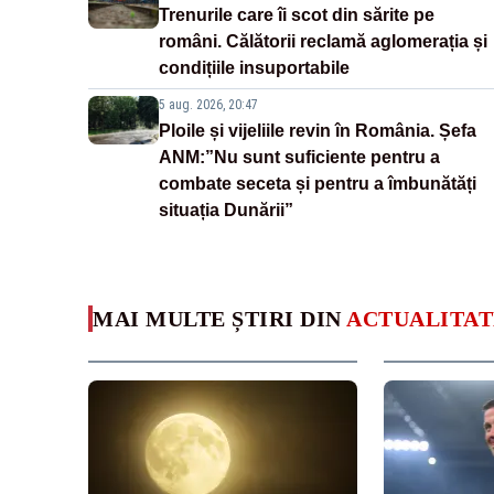
Trenurile care îi scot din sărite pe
români. Călătorii reclamă aglomerația și
condițiile insuportabile
5 aug. 2026, 20:47
Ploile și vijeliile revin în România. Șefa
ANM:”Nu sunt suficiente pentru a
combate seceta și pentru a îmbunătăți
situația Dunării”
MAI MULTE ȘTIRI DIN
ACTUALITAT