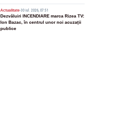
5
Actualitate
-
30 iul. 2026, 07:51
Dezvăluiri INCENDIARE marca Rizea TV:
Ion Bazac, în centrul unor noi acuzații
publice