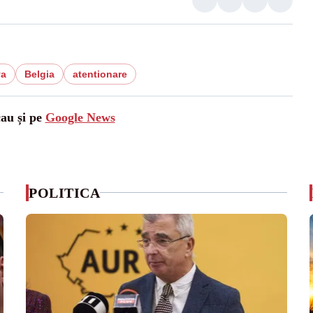
va
Belgia
atentionare
cau și pe
Google News
POLITICA