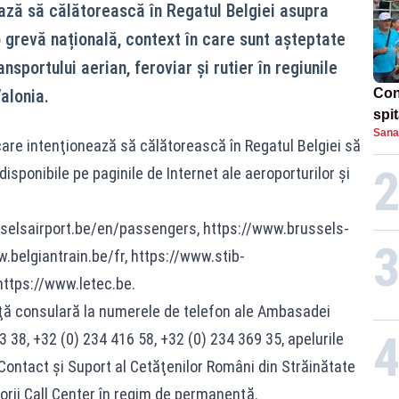
ează să călătorească în Regatul Belgiei asupra
 o grevă națională, context în care sunt așteptate
nsportului aerian, feroviar și rutier în regiunile
alonia.
Con
spi
Sana
re intenţionează să călătorească în Regatul Belgiei să
isponibile pe paginile de Internet ale aeroporturilor şi
selsairport.be/en/passengers
,
https://www.brussels-
.belgiantrain.be/fr
,
https://www.stib-
https://www.letec.be
.
nţă consulară la numerele de telefon ale Ambasadei
3 38, +32 (0) 234 416 58, +32 (0) 234 369 35, apelurile
 Contact şi Suport al Cetăţenilor Români din Străinătate
orii Call Center în regim de permanenţă.