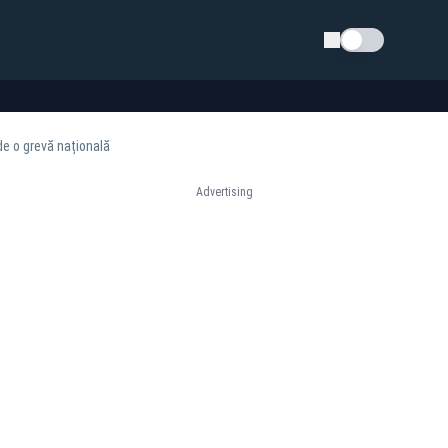
Schimba tema
de o grevă națională
Advertising