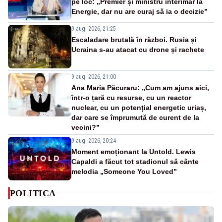
pe loc: „Premier și ministru interimar la
Energie, dar nu are curaj să ia o decizie”
9 aug. 2026, 21:25
Escaladare brutală în război. Rusia și
Ucraina s-au atacat cu drone și rachete
9 aug. 2026, 21:00
Ana Maria Păcuraru: „Cum am ajuns aici,
într-o țară cu resurse, cu un reactor
nuclear, cu un potențial energetic uriaș,
dar care se împrumută de curent de la
vecini?”
9 aug. 2026, 20:24
Moment emoționant la Untold. Lewis
Capaldi a făcut tot stadionul să cânte
melodia „Someone You Loved”
POLITICA