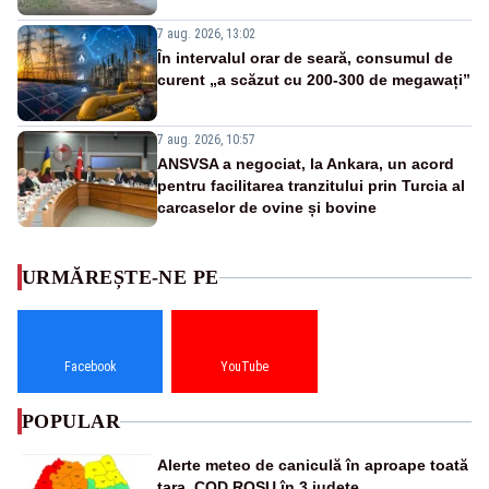
7 aug. 2026, 13:02
În intervalul orar de seară, consumul de
curent „a scăzut cu 200-300 de megawați”
7 aug. 2026, 10:57
ANSVSA a negociat, la Ankara, un acord
pentru facilitarea tranzitului prin Turcia al
carcaselor de ovine și bovine
URMĂREȘTE-NE PE
Facebook
YouTube
POPULAR
Alerte meteo de caniculă în aproape toată
țara. COD ROȘU în 3 județe