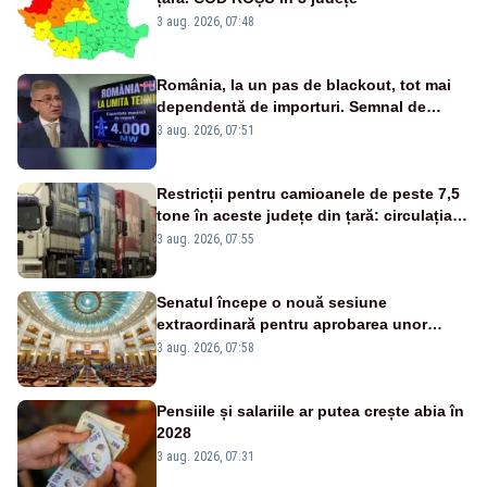
3 aug. 2026, 07:48
România, la un pas de blackout, tot mai
dependentă de importuri. Semnal de
alarmă tras de un expert în energie
3 aug. 2026, 07:51
Restricții pentru camioanele de peste 7,5
tone în aceste județe din țară: circulația
este interzisă luni, între orele 12:00 și
3 aug. 2026, 07:55
20:00
Senatul începe o nouă sesiune
extraordinară pentru aprobarea unor
jaloane din PNRR
3 aug. 2026, 07:58
Pensiile și salariile ar putea crește abia în
2028
3 aug. 2026, 07:31