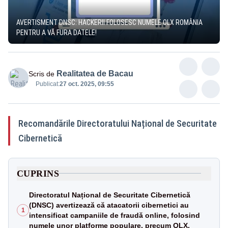
AVERTISMENT DNSC: HACKERII FOLOSESC NUMELE OLX ROMÂNIA
PENTRU A VĂ FURA DATELE!
Realitatea de Bacau
Scris de
Publicat:
27 oct. 2025, 09:55
Recomandările Directoratului Național de Securitate
Cibernetică
CUPRINS
Directoratul Național de Securitate Cibernetică
(DNSC) avertizează că atacatorii cibernetici au
1
intensificat campaniile de fraudă online, folosind
numele unor platforme populare, precum OLX.