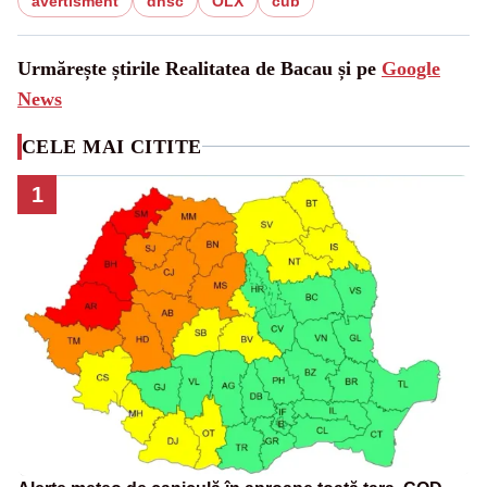
avertisment
dnsc
OLX
cub
Urmărește știrile Realitatea de Bacau și pe
Google
News
CELE MAI CITITE
1