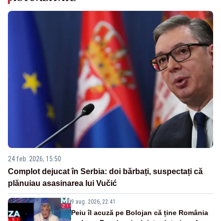
24 feb. 2026, 15:50
Complot dejucat în Serbia: doi bărbați, suspectați că
plănuiau asasinarea lui Vučić
9 aug. 2026, 22:41
Peiu îl acuză pe Bolojan că ține România