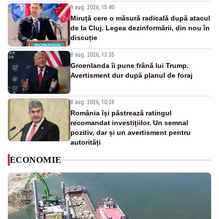
9 aug. 2026, 15:40
Miruță cere o măsură radicală după atacul
de la Cluj. Legea dezinformării, din nou în
discuție
8 aug. 2026, 13:35
Groenlanda îi pune frână lui Trump.
Avertisment dur după planul de foraj
8 aug. 2026, 10:38
România își păstrează ratingul
recomandat investițiilor. Un semnal
pozitiv, dar și un avertisment pentru
autorități
ECONOMIE