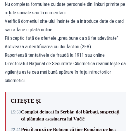
Nu completa formulare cu date personale din linkuri primite pe
rețele sociale sau în comentarii
Verifică domeniul site-ului înainte de a introduce date de card
sau a face o plată online
Fii sceptic față de ofertele „prea bune ca să fie adevărate”
Activează autentificarea cu doi factori (2FA)
Raportează tentativele de fraudă la 1911 sau online
Directoratul Național de Securitate Cibernetică reamintește că
vigilența este cea mai bună apărare în fața infractorilor
cibernetici.
CITEȘTE ȘI
Complot dejucat în Serbia: doi bărbați, suspectați
15:50
că plănuiau asasinarea lui Vučić
Peiu îl acuză pe Bolojan că ține România pe loc:
22:41