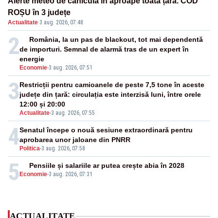
Alerte meteo de caniculă în aproape toată țara. COD
ROȘU în 3 județe
Actualitate
·
3 aug. 2026, 07:48
2
România, la un pas de blackout, tot mai dependentă
de importuri. Semnal de alarmă tras de un expert în
energie
Economie
-
3 aug. 2026, 07:51
3
Restricții pentru camioanele de peste 7,5 tone în aceste
județe din țară: circulația este interzisă luni, între orele
12:00 și 20:00
Actualitate
-
3 aug. 2026, 07:55
4
Senatul începe o nouă sesiune extraordinară pentru
aprobarea unor jaloane din PNRR
Politica
-
3 aug. 2026, 07:58
5
Pensiile și salariile ar putea crește abia în 2028
Economie
-
3 aug. 2026, 07:31
ACTUALITATE