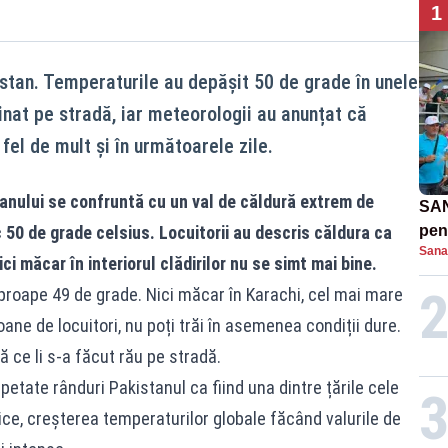
1
stan. Temperaturile au depășit 50 de grade în unele
inat pe stradă, iar meteorologii au anunțat că
fel de mult și în următoarele zile.
anului se confruntă cu un val de căldură extrem de
SAN
 50 de grade celsius. Locuitorii au descris căldura ca
pent
Sana
proi
ci măcar în interiorul clădirilor nu se simt mai bine.
roape 49 de grade. Nici măcar în Karachi, cel mai mare
ane de locuitori, nu poți trăi în asemenea condiții dure.
ă ce li s-a făcut rău pe stradă.
epetate rânduri Pakistanul ca fiind una dintre țările cele
ice, creșterea temperaturilor globale făcând valurile de