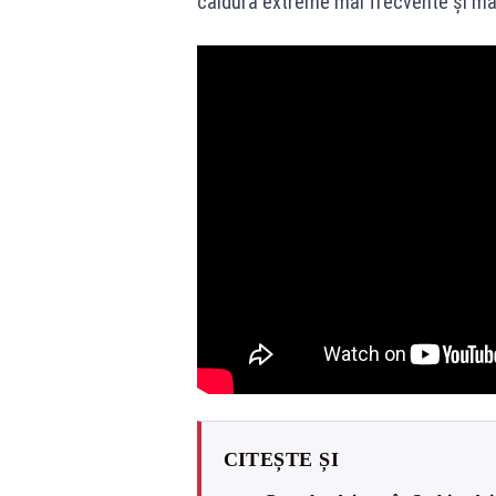
căldură extreme mai frecvente și mai
CITEȘTE ȘI