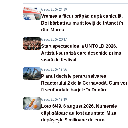
6 aug. 2026, 21:39
Vremea a făcut prăpăd după caniculă.
Doi bărbați au murit loviți de trăsnet în
râul Mureș
6 aug. 2026, 20:17
Start spectaculos la UNTOLD 2026.
Artistul-surpriză care deschide prima
seară de festival
6 aug. 2026, 19:56
Planul decisiv pentru salvarea
Reactorului 2 de la Cernavodă. Cum vor
fi scufundate barjele în Dunăre
6 aug. 2026, 19:19
Loto 6/49, 6 august 2026. Numerele
câștigătoare au fost anunțate. Miza
depășește 9 milioane de euro