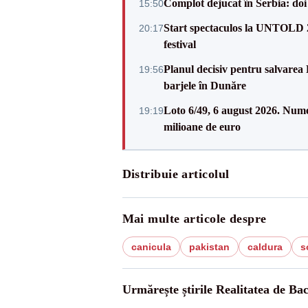
Complot dejucat în Serbia: doi 
15:50
Start spectaculos la UNTOLD 20
20:17
festival
Planul decisiv pentru salvarea
19:56
barjele în Dunăre
Loto 6/49, 6 august 2026. Nume
19:19
milioane de euro
Distribuie articolul
Mai multe articole despre
canicula
pakistan
caldura
s
Urmărește știrile Realitatea de Ba