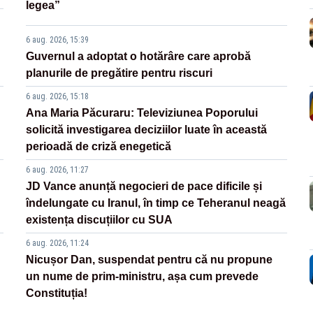
legea”
6 aug. 2026, 15:39
Guvernul a adoptat o hotărâre care aprobă
planurile de pregătire pentru riscuri
6 aug. 2026, 15:18
Ana Maria Păcuraru: Televiziunea Poporului
solicită investigarea deciziilor luate în această
perioadă de criză enegetică
6 aug. 2026, 11:27
JD Vance anunță negocieri de pace dificile și
îndelungate cu Iranul, în timp ce Teheranul neagă
existența discuțiilor cu SUA
6 aug. 2026, 11:24
Nicușor Dan, suspendat pentru că nu propune
un nume de prim-ministru, așa cum prevede
Constituția!