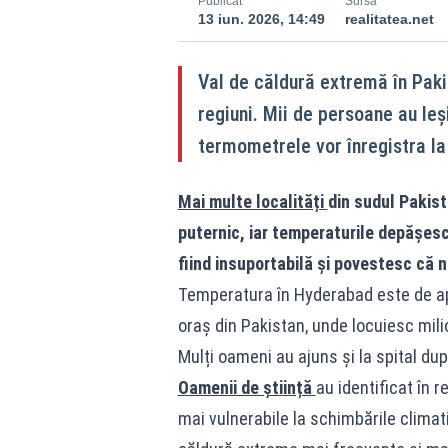
Publicat
Sursă
13 iun. 2026, 14:49
realitatea.net
Val de căldură extremă în Paki
regiuni. Mii de persoane au leș
termometrele vor înregistra la 
Mai multe localități
din sudul Pakist
puternic, iar temperaturile depășesc
fiind insuportabilă și povestesc că ni
Temperatura în Hyderabad este de ap
oraș din Pakistan, unde locuiesc milio
Mulți oameni au ajuns și la spital dup
Oamenii de știință
au identificat în r
mai vulnerabile la schimbările climat