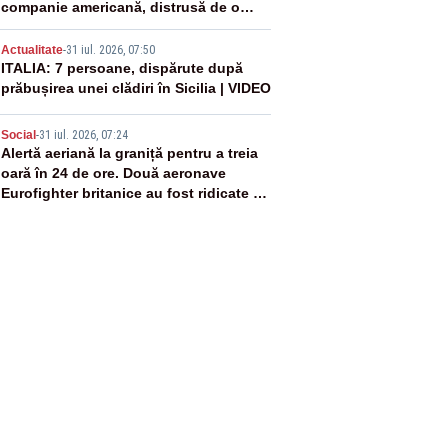
companie americană, distrusă de o
rachetă rusească
4
Actualitate
-
31 iul. 2026, 07:50
ITALIA: 7 persoane, dispărute după
prăbușirea unei clădiri în Sicilia | VIDEO
5
Social
-
31 iul. 2026, 07:24
Alertă aeriană la graniță pentru a treia
oară în 24 de ore. Două aeronave
Eurofighter britanice au fost ridicate de
la sol