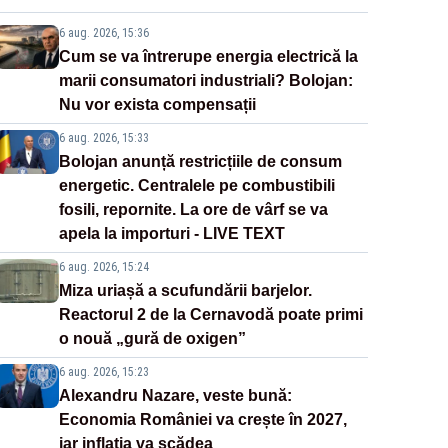
6 aug. 2026, 15:36
Cum se va întrerupe energia electrică la
marii consumatori industriali? Bolojan:
Nu vor exista compensații
6 aug. 2026, 15:33
Bolojan anunță restricțiile de consum
energetic. Centralele pe combustibili
fosili, repornite. La ore de vârf se va
apela la importuri - LIVE TEXT
6 aug. 2026, 15:24
Miza uriașă a scufundării barjelor.
Reactorul 2 de la Cernavodă poate primi
o nouă „gură de oxigen”
6 aug. 2026, 15:23
Alexandru Nazare, veste bună:
Economia României va crește în 2027,
iar inflația va scădea