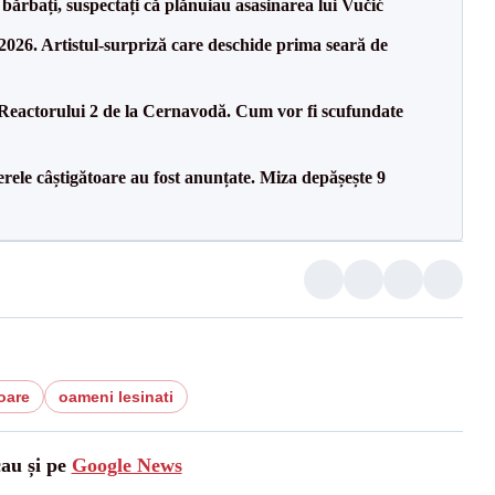
bărbați, suspectați că plănuiau asasinarea lui Vučić
26. Artistul-surpriză care deschide prima seară de
 Reactorului 2 de la Cernavodă. Cum vor fi scufundate
rele câștigătoare au fost anunțate. Miza depășește 9
oare
oameni lesinati
cau și pe
Google News