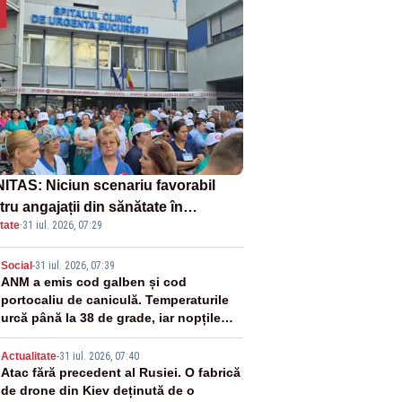
ITAS: Niciun scenariu favorabil
ru angajații din sănătate în
tate
·
31 iul. 2026, 07:29
ectul Legii salarizării
2
Social
-
31 iul. 2026, 07:39
ANM a emis cod galben și cod
portocaliu de caniculă. Temperaturile
urcă până la 38 de grade, iar nopțile
devin tropicale
3
Actualitate
-
31 iul. 2026, 07:40
Atac fără precedent al Rusiei. O fabrică
de drone din Kiev deținută de o