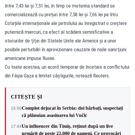
între 7,43 lei și 7,51 lei, în timp ce motorina standard se
comercializează cu prețuri între 7,58 lei și 7,66 lei pe litru.
Cotațiile internaționale ale petrolului au înregistrat o creştere
puternică miercuri, ca efect al scăderii semnificative a
stocurilor de ţiţei din Statele Unite ale Americii şi a unor
posibile perturbări în aprovizionare cauzate de noile sancţiuni
americane impuse Rusiei.
Cu toate acestea, un acord temporar de încetare a conflictului
din Fâșia Gaza a limitat câştigurile, notează Reuters.
CITEȘTE ȘI
Complot dejucat în Serbia: doi bărbați, suspectați
15:50
că plănuiau asasinarea lui Vučić
Un influencer din Timiș, reținut după un live
17:44
urmărit de peste 22.000 de oameni. Ce provocări