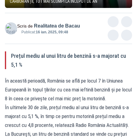
CARBURANȚII, TOT MAI SCUMPI LA ÎNCEPUT DE AN
Realitatea de Bacau
Scris de
Publicat:
16 ian. 2025, 09:48
Prețul mediu al unui litru de benzină s-a majorat cu
5,1 %
În această perioadă, România se află pe locul 7 în Uniunea
Europeană în topul țărilor cu cea mai ieftină benzină și pe locul
8 în ceea ce privește cel mai mic preț la motorină.
În ultimele 30 de zile, prețul mediu al unui litru de benzină s-a
majorat cu 5,1 %, în timp ce pentru motorină prețul mediu a
crescut cu 4,8 procente, relatează Radio România Actualități.
La București, un litru de benzină standard se vinde cu prețuri