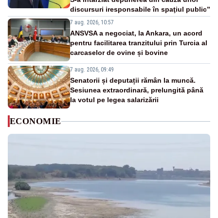
discursuri iresponsabile în spaţiul public”
7 aug. 2026, 10:57
ANSVSA a negociat, la Ankara, un acord
pentru facilitarea tranzitului prin Turcia al
carcaselor de ovine și bovine
7 aug. 2026, 09:49
Senatorii și deputații rămân la muncă.
Sesiunea extraordinară, prelungită până
la votul pe legea salarizării
ECONOMIE