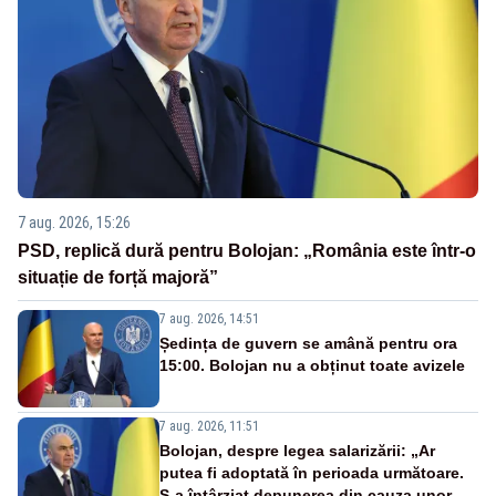
7 aug. 2026, 15:26
PSD, replică dură pentru Bolojan: „România este într-o
situație de forță majoră”
7 aug. 2026, 14:51
Ședința de guvern se amână pentru ora
15:00. Bolojan nu a obținut toate avizele
7 aug. 2026, 11:51
Bolojan, despre legea salarizării: „Ar
putea fi adoptată în perioada următoare.
S-a întârziat depunerea din cauza unor