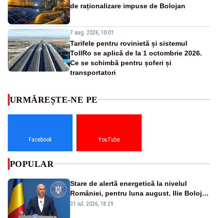
de raționalizare impuse de Bolojan
7 aug. 2026, 10:01
Tarifele pentru rovinietă și sistemul
TollRo se aplică de la 1 octombrie 2026.
Ce se schimbă pentru șoferi și
transportatori
URMĂREȘTE-NE PE
Facebook
YouTube
POPULAR
Stare de alertă energetică la nivelul
României, pentru luna august. Ilie Bolojan
a anunțat importuri și posibile restricții –
31 iul. 2026, 18:29
VIDEO