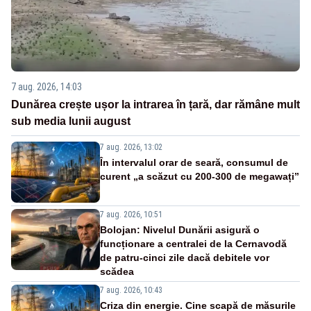
7 aug. 2026, 14:03
Dunărea crește ușor la intrarea în țară, dar rămâne mult
sub media lunii august
7 aug. 2026, 13:02
În intervalul orar de seară, consumul de
curent „a scăzut cu 200-300 de megawați”
7 aug. 2026, 10:51
Bolojan: Nivelul Dunării asigură o
funcționare a centralei de la Cernavodă
de patru-cinci zile dacă debitele vor
scădea
7 aug. 2026, 10:43
Criza din energie. Cine scapă de măsurile