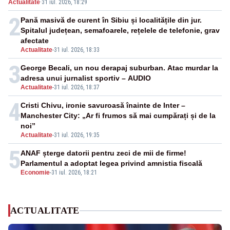
Actualitate
·
31 iul. 2026, 18:29
restricții – VIDEO
2
Pană masivă de curent în Sibiu și localitățile din jur.
Spitalul județean, semafoarele, rețelele de telefonie, grav
afectate
Actualitate
-
31 iul. 2026, 18:33
3
George Becali, un nou derapaj suburban. Atac murdar la
adresa unui jurnalist sportiv – AUDIO
Actualitate
-
31 iul. 2026, 18:37
4
Cristi Chivu, ironie savuroasă înainte de Inter –
Manchester City: „Ar fi frumos să mai cumpărați și de la
noi”
Actualitate
-
31 iul. 2026, 19:35
5
ANAF șterge datorii pentru zeci de mii de firme!
Parlamentul a adoptat legea privind amnistia fiscală
Economie
-
31 iul. 2026, 18:21
ACTUALITATE