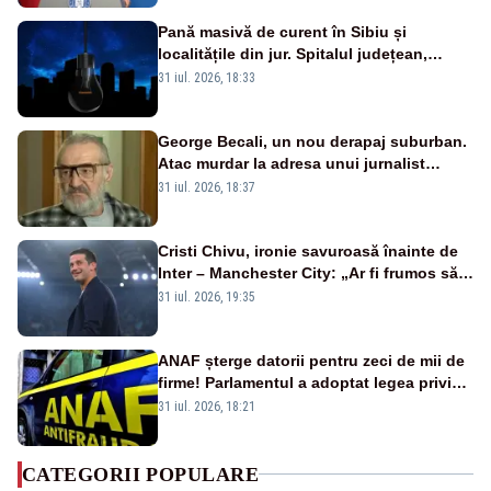
Pană masivă de curent în Sibiu și
localitățile din jur. Spitalul județean,
semafoarele, rețelele de telefonie, grav
31 iul. 2026, 18:33
afectate
George Becali, un nou derapaj suburban.
Atac murdar la adresa unui jurnalist
sportiv – AUDIO
31 iul. 2026, 18:37
Cristi Chivu, ironie savuroasă înainte de
Inter – Manchester City: „Ar fi frumos să
mai cumpărați și de la noi”
31 iul. 2026, 19:35
ANAF șterge datorii pentru zeci de mii de
firme! Parlamentul a adoptat legea privind
amnistia fiscală
31 iul. 2026, 18:21
CATEGORII POPULARE