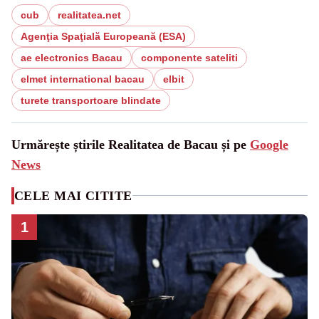
cub
realitatea.net
Agenţia Spaţială Europeană (ESA)
ae electronics Bacau
componente sateliti
elmet international bacau
elbit
turete transportoare blindate
Urmărește știrile Realitatea de Bacau și pe
Google
News
CELE MAI CITITE
1