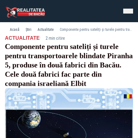
Acasă
Știri
Actualitate
Componente pentru sateliți și turele pentru transportoarele blindate Piranha 5, produse în două fabrici din Bacău. Cele două fabrici fac parte din compania israeliană Elbit
·
ACTUALITATE
2 min citire
Componente pentru sateliți și turele
pentru transportoarele blindate Piranha
5, produse în două fabrici din Bacău.
Cele două fabrici fac parte din
compania israeliană Elbit