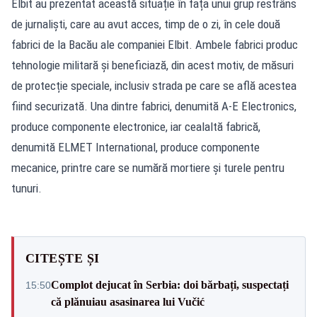
Elbit au prezentat această situație în fața unui grup restrâns
de jurnaliști, care au avut acces, timp de o zi, în cele două
fabrici de la Bacău ale companiei Elbit. Ambele fabrici produc
tehnologie militară și beneficiază, din acest motiv, de măsuri
de protecție speciale, inclusiv strada pe care se află acestea
fiind securizată. Una dintre fabrici, denumită A-E Electronics,
produce componente electronice, iar cealaltă fabrică,
denumită ELMET International, produce componente
mecanice, printre care se numără mortiere și turele pentru
tunuri.
CITEȘTE ȘI
Complot dejucat în Serbia: doi bărbați, suspectați
15:50
că plănuiau asasinarea lui Vučić