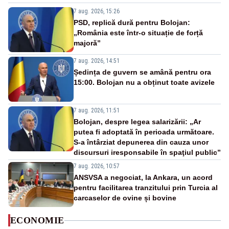
7 aug. 2026, 15:26
PSD, replică dură pentru Bolojan:
„România este într-o situație de forță
majoră”
7 aug. 2026, 14:51
Ședința de guvern se amână pentru ora
15:00. Bolojan nu a obținut toate avizele
7 aug. 2026, 11:51
Bolojan, despre legea salarizării: „Ar
putea fi adoptată în perioada următoare.
S-a întârziat depunerea din cauza unor
discursuri iresponsabile în spaţiul public”
7 aug. 2026, 10:57
ANSVSA a negociat, la Ankara, un acord
pentru facilitarea tranzitului prin Turcia al
carcaselor de ovine și bovine
ECONOMIE