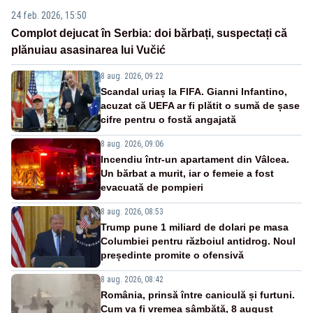
24 feb. 2026, 15:50
Complot dejucat în Serbia: doi bărbați, suspectați că
plănuiau asasinarea lui Vučić
8 aug. 2026, 09:22
Scandal uriaș la FIFA. Gianni Infantino,
acuzat că UEFA ar fi plătit o sumă de șase
cifre pentru o fostă angajată
8 aug. 2026, 09:06
Incendiu într-un apartament din Vâlcea.
Un bărbat a murit, iar o femeie a fost
evacuată de pompieri
8 aug. 2026, 08:53
Trump pune 1 miliard de dolari pe masa
Columbiei pentru războiul antidrog. Noul
președinte promite o ofensivă
8 aug. 2026, 08:42
România, prinsă între caniculă și furtuni.
Cum va fi vremea sâmbătă, 8 august