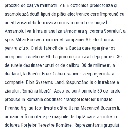
precizie de câţiva milimetri. AE Electronics proiectează şi
asamblează două tipuri de plăci electronice care împreună cu
un alt ansamblu formează un instrument coronograf.
Ansamblul va filma şi analiza atmosfera şi corona Soarelui“, a
spus Mihai Puşcaşu, in­giner al companiei AE Electronics
pentru zf.ro. O altă fabrică de la Bacău care aparține tot
companiei israeliene Elbit a produs și a livrat deja primele 30
de turele destinate tunurilor de calibrul 30 de milimetri, a
declarat, la Bacău, Boaz Cohen, senior - vicepreşedinte al
companiei Elbit Systems Land, răspunzând la o întrebare a
ziarului „România liberă”. Acestea sunt primele 30 de turele
produse în România destinate transportoarelor blindate
Piranha 5 și au fost livrate către Uzina Mecanică București,
urmând a fi montate pe mașinile de luptă care vor intra în
dotarea Forțelor Terestre Române. Reprezentanții grupului