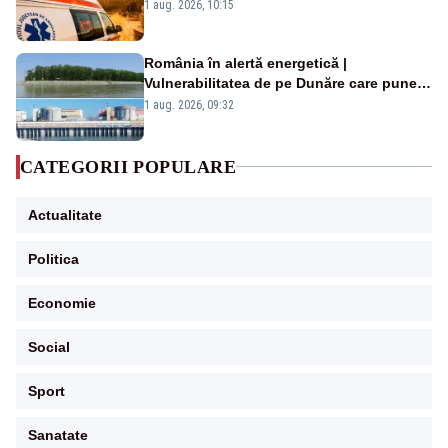
duminică. Temperaturile urcă spre 40°C
1 aug. 2026, 10:15
România în alertă energetică |
Vulnerabilitatea de pe Dunăre care pune
în pericol Centrala Cernavodă era
1 aug. 2026, 09:32
cunoscută de pe vremea lui Ceaușescu
CATEGORII POPULARE
Actualitate
Politica
Economie
Social
Sport
Sanatate