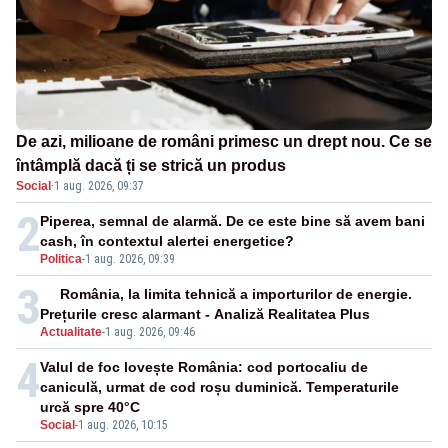
De azi, milioane de români primesc un drept nou. Ce se
întâmplă dacă ți se strică un produs
Social
·
1 aug. 2026, 09:37
2
Piperea, semnal de alarmă. De ce este bine să avem bani
cash, în contextul alertei energetice?
Politica
-
1 aug. 2026, 09:39
3
România, la limita tehnică a importurilor de energie.
Prețurile cresc alarmant - Analiză Realitatea Plus
Actualitate
-
1 aug. 2026, 09:46
4
Valul de foc lovește România: cod portocaliu de
caniculă, urmat de cod roșu duminică. Temperaturile
urcă spre 40°C
Social
-
1 aug. 2026, 10:15