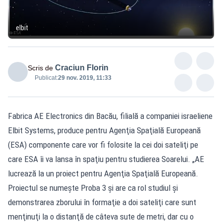
elbit
Craciun Florin
Scris de
Publicat:
29 nov. 2019, 11:33
Fabrica AE Electronics din Bacău, filială a companiei israeliene
Elbit Sys­tems, produce pentru Agenţia Spaţială Europeană
(ESA) compo­nente care vor fi folosite la cei doi sateliţi pe
care ESA îi va lansa în spaţiu pentru stu­dierea Soarelui. „AE
lucrează la un proiect pentru Agenţia Spaţială Europeană.
Proiectul se numeşte Proba 3 şi are ca rol studiul şi
demonstrarea zborului în formaţie a doi sateliţi care sunt
menţinuţi la o distanţă de câteva sute de metri, dar cu o