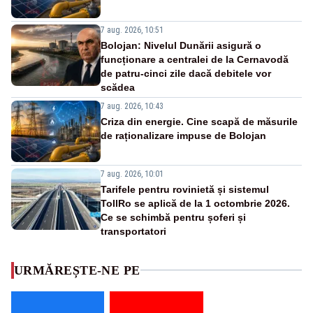
7 aug. 2026, 10:51
Bolojan: Nivelul Dunării asigură o
funcționare a centralei de la Cernavodă
de patru-cinci zile dacă debitele vor
scădea
7 aug. 2026, 10:43
Criza din energie. Cine scapă de măsurile
de raționalizare impuse de Bolojan
7 aug. 2026, 10:01
Tarifele pentru rovinietă și sistemul
TollRo se aplică de la 1 octombrie 2026.
Ce se schimbă pentru șoferi și
transportatori
URMĂREȘTE-NE PE