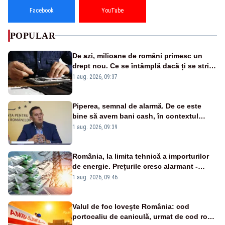
Facebook
YouTube
POPULAR
De azi, milioane de români primesc un
drept nou. Ce se întâmplă dacă ți se strică
un produs
1 aug. 2026, 09:37
Piperea, semnal de alarmă. De ce este
bine să avem bani cash, în contextul
alertei energetice?
1 aug. 2026, 09:39
România, la limita tehnică a importurilor
de energie. Prețurile cresc alarmant -
Analiză Realitatea Plus
1 aug. 2026, 09:46
Valul de foc lovește România: cod
portocaliu de caniculă, urmat de cod roșu