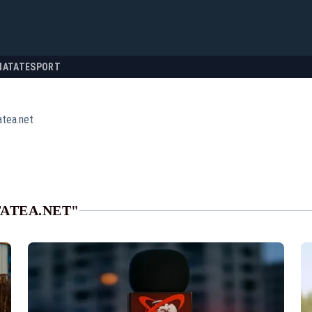
NATATE
SPORT
atea.net
TATEA.NET"