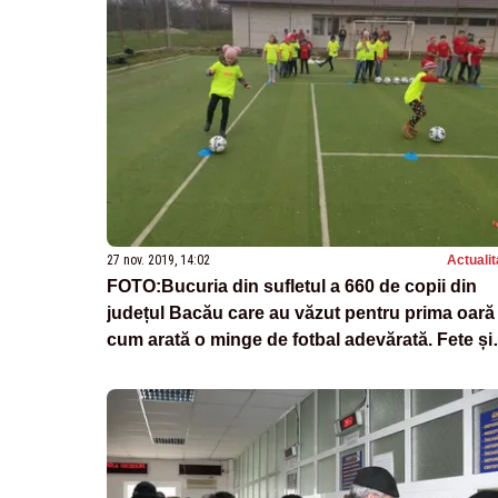
27 nov. 2019, 14:02
Actualit
FOTO:Bucuria din sufletul a 660 de copii din
județul Bacău care au văzut pentru prima oară
cum arată o minge de fotbal adevărată. Fete și
băieți din clasele I-IV din 22 de comune au fost
incluși în Proiectul “AJF Mobil-Mingea e în
terenul tău”