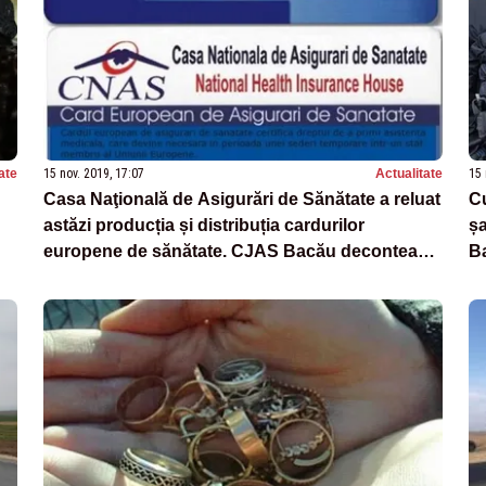
ate
15 nov. 2019, 17:07
Actualitate
15 
Casa Naţională de Asigurări de Sănătate a reluat
Cu
astăzi producția și distribuția cardurilor
șa
europene de sănătate. CJAS Bacău decontează
B
anual, în medie, aproximativ 6 milioane de lei
pacienților care se tratează în străinătate