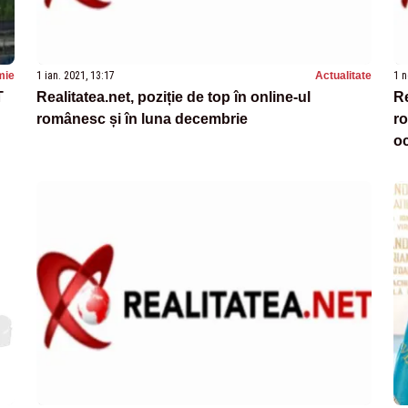
mie
1 ian. 2021, 13:17
Actualitate
1 n
T
Realitatea.net, poziție de top în online-ul
Re
românesc și în luna decembrie
ro
oc
cr