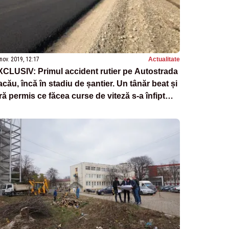
nov. 2019, 12:17
Actualitate
CLUSIV: Primul accident rutier pe Autostrada
cău, încă în stadiu de șantier. Un tânăr beat și
ră permis ce făcea curse de viteză s-a înfipt
tr-o macara. El și colegul său au fost răniți și
 ajuns la spital