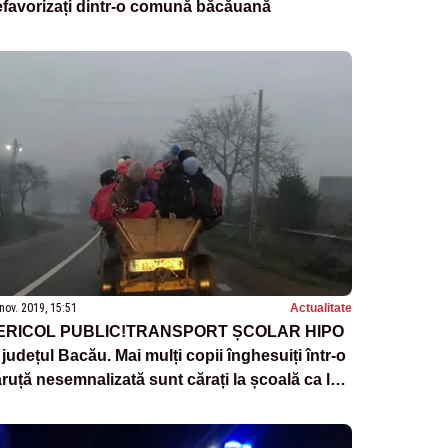
favorizați dintr-o comună băcăuană
nov. 2019, 15:51
Actualitate
ERICOL PUBLIC!TRANSPORT ȘCOLAR HIPO
 județul Bacău. Mai mulți copii înghesuiți într-o
ruță nesemnalizată sunt cărați la școală ca la
armaroc