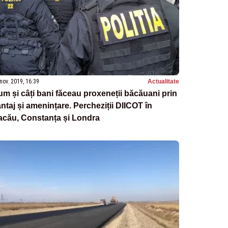
nov. 2019, 16:39
Actualitate
m și câți bani făceau proxeneții băcăuani prin
ntaj și amenințare. Percheziții DIICOT în
acău, Constanța și Londra