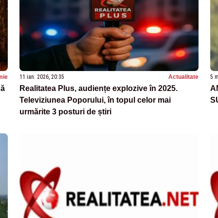
mie
11 ian. 2026, 20:35
Actualitate
5 m
pă
Realitatea Plus, audiențe explozive în 2025.
A
Televiziunea Poporului, în topul celor mai
S
urmărite 3 posturi de știri