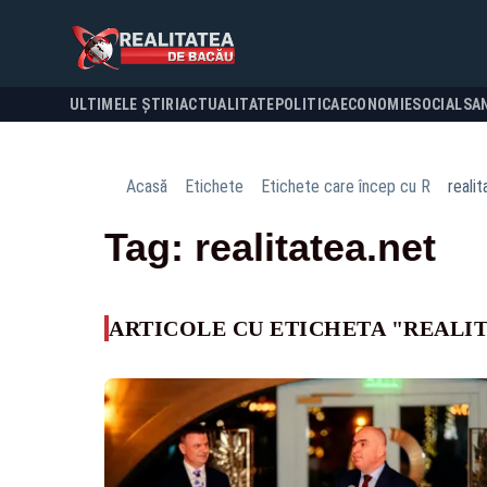
ULTIMELE ȘTIRI
ACTUALITATE
POLITICA
ECONOMIE
SOCIAL
SA
Acasă
Etichete
Etichete care încep cu R
realit
Tag: realitatea.net
ARTICOLE CU ETICHETA "REALI