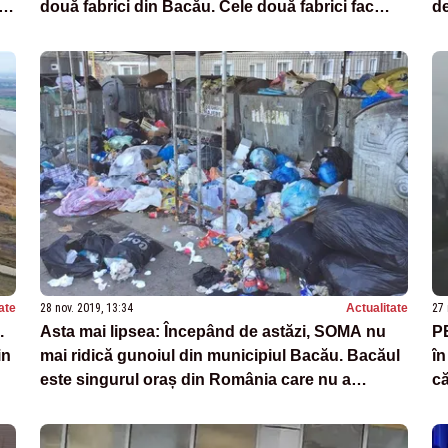
0
două fabrici din Bacău. Cele două fabrici fac
de
parte din compania israeliană Elbit
ate
28 nov. 2019, 13:34
Actualitate
27 
.
Asta mai lipsea: Începând de astăzi, SOMA nu
P
in
mai ridică gunoiul din municipiul Bacău. Bacăul
în
este singurul oraș din România care nu a
că
semnat actul adițional cu o firmă de salubritate
i