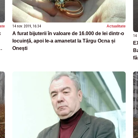
ate
14 nov. 2019, 16:34
Actualitate
c
A furat bijuterii în valoare de 16.000 de lei dintr-o
14 
locuință, apoi le-a amanetat la Târgu Ocna și
EX
Onești
Ba
fă
în
au