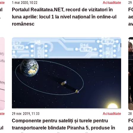
ate
1 mai 2020, 10:22
Actualitate
29 
ul
Portalul Realitatea.NET, record de vizitatori în
FO
.
luna aprilie: locul 1 la nivel național în online-ul
ae
românesc
av
ate
29 nov. 2019, 11:33
Actualitate
28 
Componente pentru sateliți și turele pentru
FO
ul
transportoarele blindate Piranha 5, produse în
pa