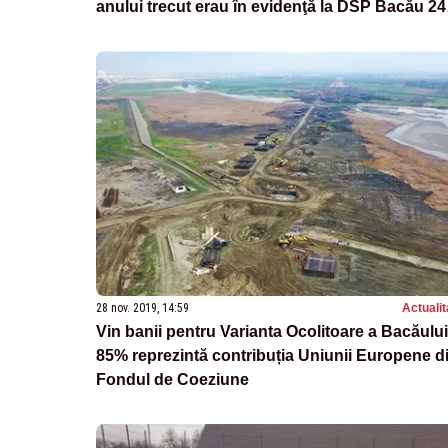
anului trecut erau în evidenţă la DSP Bacău 24
de infecții HIV şi 249 cazuri de SIDA
28 nov. 2019, 14:59
Actualit
Vin banii pentru Varianta Ocolitoare a Bacăului
85% reprezintă contribuția Uniunii Europene d
Fondul de Coeziune