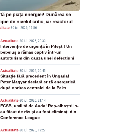
rtă pe piața energiei! Dunărea se
pie de nivelul critic, iar reactorul 2
litate
·
30 iul. 2026, 19:56
a Cernavodă ar putea fi oprit
2
Actualitate
-
30 iul. 2026, 20:33
Intervenție de urgență în Pitești! Un
bebeluș a rămas captiv într-un
autoturism din cauza unei defecțiuni
3
Actualitate
-
30 iul. 2026, 20:45
Situație fără precedent în Ungaria!
Peter Magyar declară criză energetică
după oprirea centralei de la Paks
4
Actualitate
-
30 iul. 2026, 21:14
FCSB, umilită de Auda! Roș-albaștrii s-
au făcut de râs și au fost eliminați din
Conference League
Actualitate
-
30 iul. 2026, 19:27