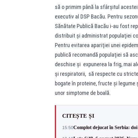
să o primim până la sfârşitul aceste
executiv al DSP Bacău. Pentru sezonul
Sănătate Publică Bacău i-au fost repa
distribuit şi administrat populaţiei c
Pentru evitarea apariţiei unei epidemi
publică recomandă populaţiei să ascul
deschise şi expunerea la frig, mai al
şi respiratorii, să respecte cu stric
bogate în proteine, fructe şi legume ş
unor simptome de boală.
CITEȘTE ȘI
Complot dejucat în Serbia: doi 
15:50