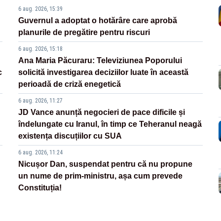
6 aug. 2026, 15:39
Guvernul a adoptat o hotărâre care aprobă
planurile de pregătire pentru riscuri
6 aug. 2026, 15:18
Ana Maria Păcuraru: Televiziunea Poporului
c
solicită investigarea deciziilor luate în această
perioadă de criză enegetică
6 aug. 2026, 11:27
JD Vance anunță negocieri de pace dificile și
îndelungate cu Iranul, în timp ce Teheranul neagă
existența discuțiilor cu SUA
6 aug. 2026, 11:24
Nicușor Dan, suspendat pentru că nu propune
un nume de prim-ministru, așa cum prevede
Constituția!