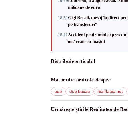
Loto 6/49, 6 august 2026. Nume
19:19
milioane de euro
Gigi Becali, mesaj în direct p
18:51
pe transferuri”
Accident pe drumul expres după
18:11
încărcate cu mașini
Distribuie articolul
Mai multe articole despre
cub
dsp bacau
realitatea.net
Urmărește știrile Realitatea de Ba