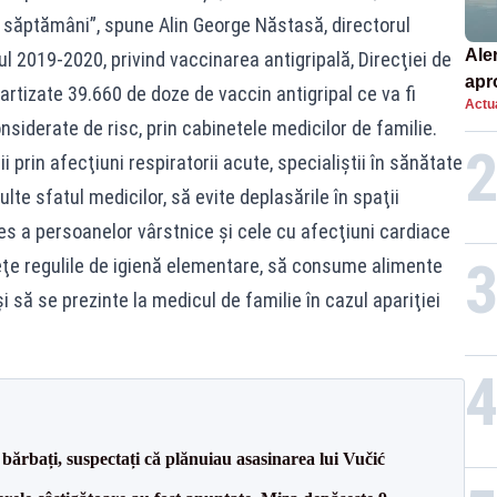
i săptămâni”, spune Alin George Năstasă, directorul
Ale
 2019-2020, privind vaccinarea antigripală, Direcţiei de
apro
rtizate 39.660 de doze de vaccin antigripal ce va fi
Actua
de l
onsiderate de risc, prin cabinetele medicilor de familie.
i prin afecţiuni respiratorii acute, specialiştii în sănătate
te sfatul medicilor, să evite deplasările în spaţii
es a persoanelor vârstnice şi cele cu afecţiuni cardiace
teţe regulile de igienă elementare, să consume alimente
i să se prezinte la medicul de familie în cazul apariţiei
bărbați, suspectați că plănuiau asasinarea lui Vučić