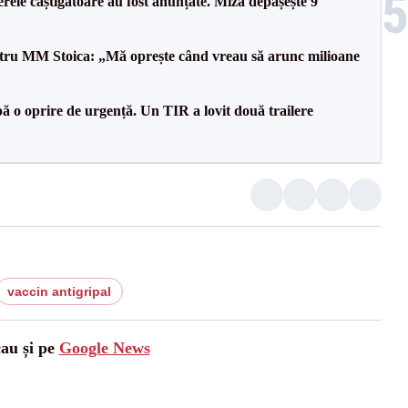
rele câștigătoare au fost anunțate. Miza depășește 9
entru MM Stoica: „Mă oprește când vreau să arunc milioane
 o oprire de urgență. Un TIR a lovit două trailere
vaccin antigripal
cau și pe
Google News