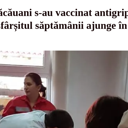
ăcăuani s-au vaccinat antigrip
fârșitul săptămânii ajunge în