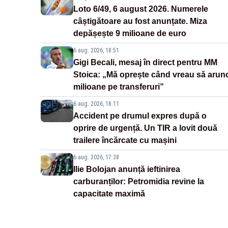
Loto 6/49, 6 august 2026. Numerele
câștigătoare au fost anunțate. Miza
depășește 9 milioane de euro
6 aug. 2026, 18:51
Gigi Becali, mesaj în direct pentru MM
Stoica: „Mă oprește când vreau să arun
milioane pe transferuri”
6 aug. 2026, 18:11
Accident pe drumul expres după o
oprire de urgență. Un TIR a lovit două
trailere încărcate cu mașini
6 aug. 2026, 17:38
Ilie Bolojan anunță ieftinirea
carburanților: Petromidia revine la
capacitate maximă