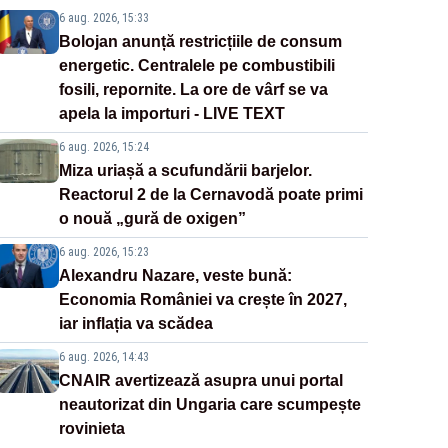
6 aug. 2026, 15:33
Bolojan anunță restricțiile de consum
energetic. Centralele pe combustibili
fosili, repornite. La ore de vârf se va
apela la importuri - LIVE TEXT
6 aug. 2026, 15:24
Miza uriașă a scufundării barjelor.
Reactorul 2 de la Cernavodă poate primi
o nouă „gură de oxigen”
6 aug. 2026, 15:23
Alexandru Nazare, veste bună:
Economia României va crește în 2027,
iar inflația va scădea
6 aug. 2026, 14:43
CNAIR avertizează asupra unui portal
neautorizat din Ungaria care scumpește
rovinieta