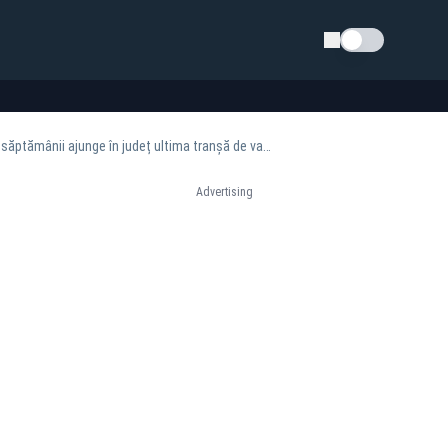
Schimba tema
Peste 14.400 de băcăuani s-au vaccinat antigripal în această toamnă. Până la sfârșitul săptămânii ajunge în județ ultima tranșă de vaccin
Advertising