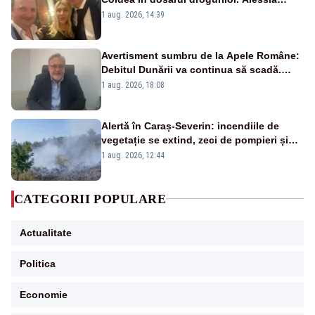
Păcuraru explică decizia magistraților
1 aug. 2026, 14:39
Avertisment sumbru de la Apele Române:
Debitul Dunării va continua să scadă.
Cernavodă s-ar putea închide în 4 zile
1 aug. 2026, 18:08
Alertă în Caraș-Severin: incendiile de
vegetație se extind, zeci de pompieri și
silvicultori se luptă cu flăcările - VIDEO
1 aug. 2026, 12:44
CATEGORII POPULARE
Actualitate
Politica
Economie