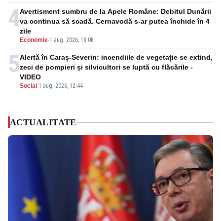
4
Avertisment sumbru de la Apele Române: Debitul Dunării
va continua să scadă. Cernavodă s-ar putea închide în 4
zile
Economie
-
1 aug. 2026, 18:08
5
Alertă în Caraș-Severin: incendiile de vegetație se extind,
zeci de pompieri și silvicultori se luptă cu flăcările -
VIDEO
Social
-
1 aug. 2026, 12:44
ACTUALITATE