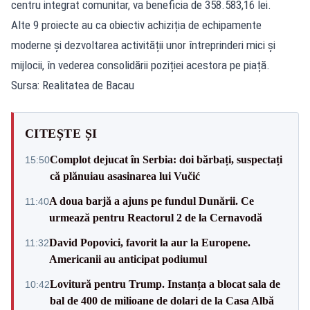
centru integrat comunitar, va beneficia de 358.583,16 lei.
Alte 9 proiecte au ca obiectiv achiziția de echipamente
moderne și dezvoltarea activității unor întreprinderi mici și
mijlocii, în vederea consolidării poziției acestora pe piață.
Sursa: Realitatea de Bacau
CITEȘTE ȘI
Complot dejucat în Serbia: doi bărbați, suspectați
15:50
că plănuiau asasinarea lui Vučić
A doua barjă a ajuns pe fundul Dunării. Ce
11:40
urmează pentru Reactorul 2 de la Cernavodă
David Popovici, favorit la aur la Europene.
11:32
Americanii au anticipat podiumul
Lovitură pentru Trump. Instanța a blocat sala de
10:42
bal de 400 de milioane de dolari de la Casa Albă