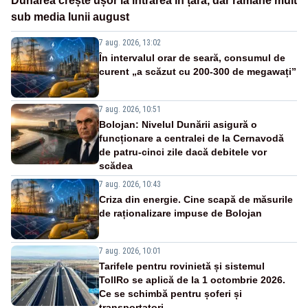
Dunărea crește ușor la intrarea în țară, dar rămâne mult
sub media lunii august
7 aug. 2026, 13:02
În intervalul orar de seară, consumul de
curent „a scăzut cu 200-300 de megawați”
7 aug. 2026, 10:51
Bolojan: Nivelul Dunării asigură o
funcționare a centralei de la Cernavodă
de patru-cinci zile dacă debitele vor
scădea
7 aug. 2026, 10:43
Criza din energie. Cine scapă de măsurile
de raționalizare impuse de Bolojan
7 aug. 2026, 10:01
Tarifele pentru rovinietă și sistemul
TollRo se aplică de la 1 octombrie 2026.
Ce se schimbă pentru șoferi și
transportatori