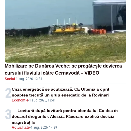
Mobilizare pe Dunărea Veche: se pregătește devierea
cursului fluviului către Cernavodă – VIDEO
Social
·
1 aug. 2026, 13:38
2
Criza energetică se acutizează. CE Oltenia a oprit
noaptea trecută un grup energetic de la Rovinari
Economie
-
1 aug. 2026, 13:41
3
Lovitură după lovitură pentru blonda lui Coldea în
dosarul drogurilor. Alessia Păcuraru explică decizia
magistraților
Actualitate
-
1 aug. 2026, 14:39