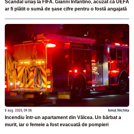
Scandal uriaș la FIFA. Gianni Infantino, acuzat că UEFA
ar fi plătit o sumă de șase cifre pentru o fostă angajată
8 aug. 2026, 09:06
Ionuț Nichita
Incendiu într-un apartament din Vâlcea. Un bărbat a
murit, iar o femeie a fost evacuată de pompieri