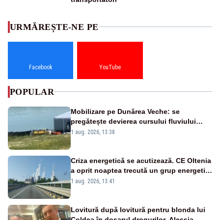
URMĂREȘTE-NE PE
Facebook
YouTube
POPULAR
Mobilizare pe Dunărea Veche: se
pregătește devierea cursului fluviului
către Cernavodă – VIDEO
1 aug. 2026, 13:38
Criza energetică se acutizează. CE Oltenia
a oprit noaptea trecută un grup energetic
de la Rovinari
1 aug. 2026, 13:41
Lovitură după lovitură pentru blonda lui
Coldea în dosarul drogurilor. Alessia