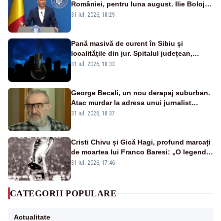
României, pentru luna august. Ilie Bolojan
a anunțat importuri și posibile restricții –
31 iul. 2026, 18:29
VIDEO
Pană masivă de curent în Sibiu și
localitățile din jur. Spitalul județean,
semafoarele, rețelele de telefonie, grav
31 iul. 2026, 18:33
afectate
George Becali, un nou derapaj suburban.
Atac murdar la adresa unui jurnalist
sportiv – AUDIO
31 iul. 2026, 18:37
Cristi Chivu și Gică Hagi, profund marcați
de moartea lui Franco Baresi: „O legendă
a fotbalului mondial”
31 iul. 2026, 17:46
CATEGORII POPULARE
Actualitate