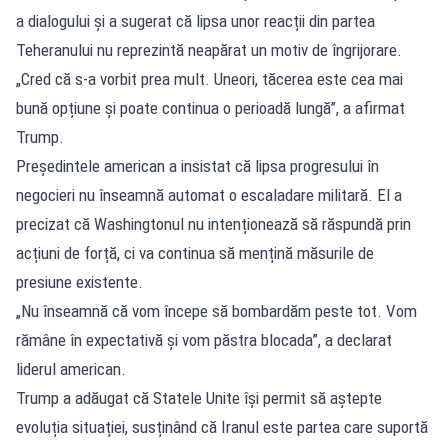
a dialogului și a sugerat că lipsa unor reacții din partea
Teheranului nu reprezintă neapărat un motiv de îngrijorare.
„Cred că s-a vorbit prea mult. Uneori, tăcerea este cea mai
bună opțiune și poate continua o perioadă lungă”, a afirmat
Trump.
Președintele american a insistat că lipsa progresului în
negocieri nu înseamnă automat o escaladare militară. El a
precizat că Washingtonul nu intenționează să răspundă prin
acțiuni de forță, ci va continua să mențină măsurile de
presiune existente.
„Nu înseamnă că vom începe să bombardăm peste tot. Vom
rămâne în expectativă și vom păstra blocada”, a declarat
liderul american.
Trump a adăugat că Statele Unite își permit să aștepte
evoluția situației, susținând că Iranul este partea care suportă