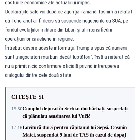
costurile economice ale actualului impas.
Declarațiile sale vin după ce agenția iraniană Tasnim a relatat
că Teheranul ar fi decis să suspende negocierile cu SUA, pe
fondul evoluțiilor militare din Liban și al intensificării
operațiunilor israeliene în regiune.
Întrebat despre aceste informații, Trump a spus că iranienii
sunt „negociatori mai buni decât luptători”, însă a reiterat că
nu a primit nicio confirmare oficială privind întreruperea
dialogului dintre cele două state.
CITEȘTE ȘI
Complot dejucat în Serbia: doi bărbați, suspectați
15:50
că plănuiau asasinarea lui Vučić
Lovitură dură pentru căpitanul lui Sepsi. Cosmin
17:16
Matei, suspendat 9 luni de TAS în cazul de dopaj