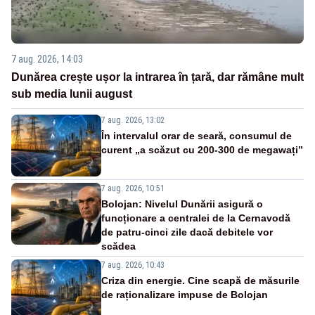
7 aug. 2026, 14:03
Dunărea crește ușor la intrarea în țară, dar rămâne mult
sub media lunii august
7 aug. 2026, 13:02
În intervalul orar de seară, consumul de
curent „a scăzut cu 200-300 de megawați”
7 aug. 2026, 10:51
Bolojan: Nivelul Dunării asigură o
funcționare a centralei de la Cernavodă
de patru-cinci zile dacă debitele vor
scădea
7 aug. 2026, 10:43
Criza din energie. Cine scapă de măsurile
de raționalizare impuse de Bolojan