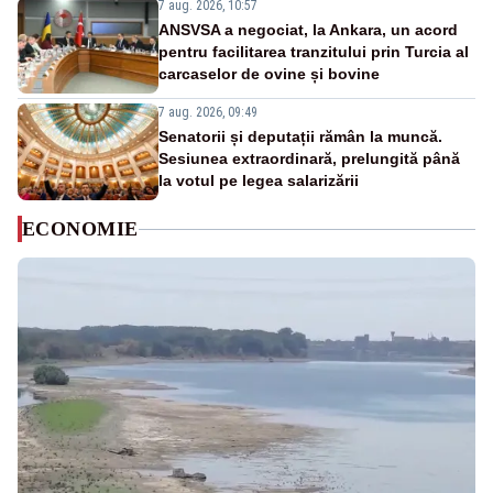
7 aug. 2026, 10:57
ANSVSA a negociat, la Ankara, un acord
pentru facilitarea tranzitului prin Turcia al
carcaselor de ovine și bovine
7 aug. 2026, 09:49
Senatorii și deputații rămân la muncă.
Sesiunea extraordinară, prelungită până
la votul pe legea salarizării
ECONOMIE