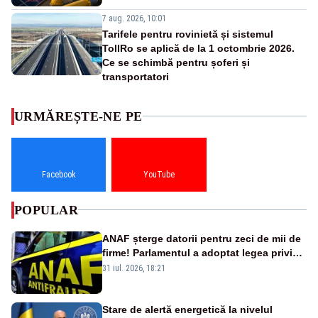
7 aug. 2026, 10:01
Tarifele pentru rovinietă și sistemul
TollRo se aplică de la 1 octombrie 2026.
Ce se schimbă pentru șoferi și
transportatori
URMĂREȘTE-NE PE
Facebook
YouTube
POPULAR
ANAF șterge datorii pentru zeci de mii de
firme! Parlamentul a adoptat legea privind
amnistia fiscală
31 iul. 2026, 18:21
Stare de alertă energetică la nivelul