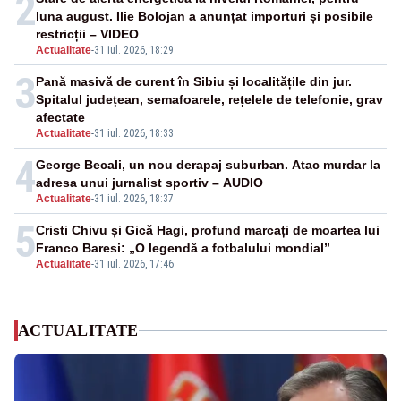
2
luna august. Ilie Bolojan a anunțat importuri și posibile
restricții – VIDEO
Actualitate
-
31 iul. 2026, 18:29
3
Pană masivă de curent în Sibiu și localitățile din jur.
Spitalul județean, semafoarele, rețelele de telefonie, grav
afectate
Actualitate
-
31 iul. 2026, 18:33
4
George Becali, un nou derapaj suburban. Atac murdar la
adresa unui jurnalist sportiv – AUDIO
Actualitate
-
31 iul. 2026, 18:37
5
Cristi Chivu și Gică Hagi, profund marcați de moartea lui
Franco Baresi: „O legendă a fotbalului mondial”
Actualitate
-
31 iul. 2026, 17:46
ACTUALITATE