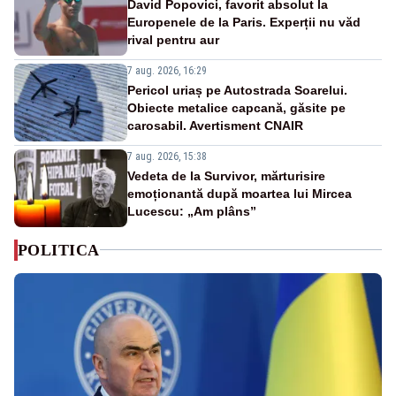
David Popovici, favorit absolut la
Europenele de la Paris. Experții nu văd
rival pentru aur
7 aug. 2026, 16:29
Pericol uriaș pe Autostrada Soarelui.
Obiecte metalice capcană, găsite pe
carosabil. Avertisment CNAIR
7 aug. 2026, 15:38
Vedeta de la Survivor, mărturisire
emoționantă după moartea lui Mircea
Lucescu: „Am plâns”
POLITICA