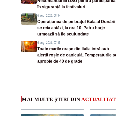
Recomandările DSU pentru participarea
în siguranță la festivaluri
6 aug. 2026, 08:14
Operațiunea de pe brațul Bala al Dunării
se reia astăzi, la ora 10. Patru barje
urmează să fie scufundate
6 aug. 2026, 07:15
Toate marile orașe din Italia intră sub
alertă roșie de caniculă. Temperaturile s
apropie de 40 de grade
MAI MULTE ȘTIRI DIN
ACTUALITAT