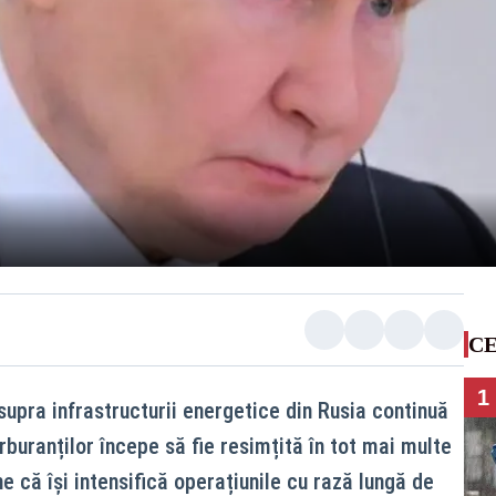
CE
1
supra infrastructurii energetice din Rusia continuă
rburanților începe să fie resimțită în tot mai multe
ne că își intensifică operațiunile cu rază lungă de