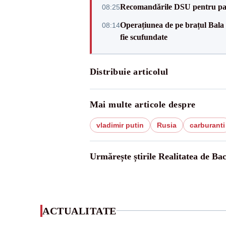
Recomandările DSU pentru parti
08:25
Operațiunea de pe brațul Bala a
08:14
fie scufundate
Distribuie articolul
Mai multe articole despre
vladimir putin
Rusia
carburanti
Urmărește știrile Realitatea de Ba
ACTUALITATE