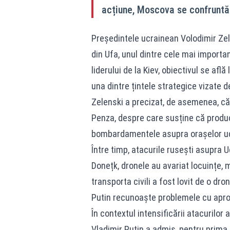
acțiune, Moscova se confruntă c
Președintele ucrainean Volodimir Zele
din Ufa, unul dintre cele mai importan
liderului de la Kiev, obiectivul se află
una dintre țintele strategice vizate d
Zelenski a precizat, de asemenea, că
Penza, despre care susține că produ
bombardamentele asupra orașelor u
Între timp, atacurile rusești asupra 
Donețk, dronele au avariat locuințe, 
transporta civili a fost lovit de o dr
Putin recunoaște problemele cu apro
În contextul intensificării atacurilor
Vladimir Putin a admis, pentru prima 