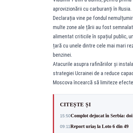
aprovizionării cu carburanți în Rusia.
Declarația vine pe fondul nemulțumiri
multe zone ale țării au fost semnalat
alimentat criticile în spațiul public,
țară cu unele dintre cele mai mari re
benzinei.
Atacurile asupra rafinăriilor și insta
strategiei Ucrainei de a reduce capaci
Moscova încearcă să limiteze efectel
CITEȘTE ȘI
Complot dejucat în Serbia: doi 
15:50
Report uriaș la Loto 6 din 49
09:11