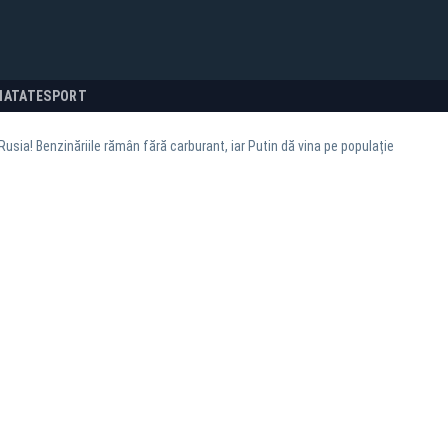
NATATE
SPORT
 Rusia! Benzinăriile rămân fără carburant, iar Putin dă vina pe populație