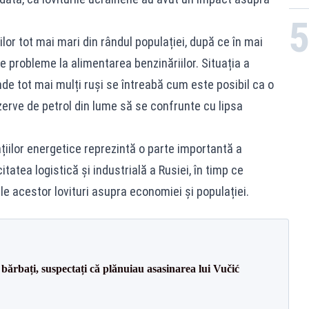
lor tot mai mari din rândul populației, după ce în mai
e probleme la alimentarea benzinăriilor. Situația a
 unde tot mai mulți ruși se întreabă cum este posibil ca o
zerve de petrol din lume să se confrunte cu lipsa
lațiilor energetice reprezintă o parte importantă a
tatea logistică și industrială a Rusiei, în timp ce
e acestor lovituri asupra economiei și populației.
bărbați, suspectați că plănuiau asasinarea lui Vučić