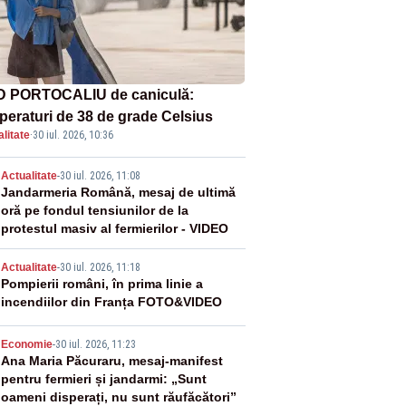
 PORTOCALIU de caniculă:
peraturi de 38 de grade Celsius
litate
·
30 iul. 2026, 10:36
2
Actualitate
-
30 iul. 2026, 11:08
Jandarmeria Română, mesaj de ultimă
oră pe fondul tensiunilor de la
protestul masiv al fermierilor - VIDEO
3
Actualitate
-
30 iul. 2026, 11:18
Pompierii români, în prima linie a
incendiilor din Franța FOTO&VIDEO
4
Economie
-
30 iul. 2026, 11:23
Ana Maria Păcuraru, mesaj-manifest
pentru fermieri și jandarmi: „Sunt
oameni disperați, nu sunt răufăcători”