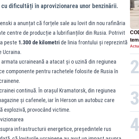
u dificultăți în aprovizionarea unor benzinării.
nski a anunțat că forțele sale au lovit din nou rafinăria
te centre de producție a lubrifianților din Rusia. Potrivit
COD
tem
 la peste
1.300 de kilometri
de linia frontului și reprezintă
Actua
e Ucraina.
 armata ucraineană a atacat și o uzină din regiunea
ce componente pentru rachetele folosite de Rusia în
crainene.
Ucrainei continuă. În orașul Kramatorsk, din regiunea
magazine și cafenele, iar în Herson un autobuz care
onă explozivă, provocând victime.
vizionarea
 asupra infrastructurii energetice, președintele rus
dată, că loviturile ucrainene au avut un impact asupra