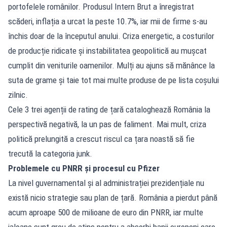
portofelele românilor. Produsul Intern Brut a înregistrat
scăderi, inflația a urcat la peste 10.7%, iar mii de firme s-au
închis doar de la începutul anului. Criza energetic, a costurilor
de producție ridicate și instabilitatea geopolitică au mușcat
cumplit din veniturile oamenilor. Mulți au ajuns să mănânce la
suta de grame și taie tot mai multe produse de pe lista coșului
zilnic.
Cele 3 trei agenții de rating de țară cataloghează România la
perspectivă negativă, la un pas de faliment. Mai mult, criza
politică prelungită a crescut riscul ca țara noastă să fie
trecută la categoria junk.
Problemele cu PNRR și procesul cu Pfizer
La nivel guvernamental și al administrației prezidențiale nu
există nicio strategie sau plan de țară. România a pierdut până
acum aproape 500 de milioane de euro din PNRR, iar multe
jaloane sunt greu de atins pentru a absorbi banii europeni care