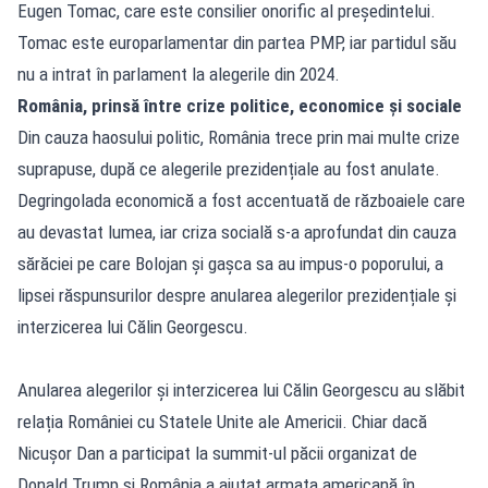
Eugen Tomac, care este consilier onorific al președintelui.
Tomac este europarlamentar din partea PMP, iar partidul său
nu a intrat în parlament la alegerile din 2024.
România, prinsă între crize politice, economice și sociale
Din cauza haosului politic, România trece prin mai multe crize
suprapuse, după ce alegerile prezidențiale au fost anulate.
Degringolada economică a fost accentuată de războaiele care
au devastat lumea, iar criza socială s-a aprofundat din cauza
sărăciei pe care Bolojan și gașca sa au impus-o poporului, a
lipsei răspunsurilor despre anularea alegerilor prezidențiale și
interzicerea lui Călin Georgescu.
Anularea alegerilor și interzicerea lui Călin Georgescu au slăbit
relația României cu Statele Unite ale Americii. Chiar dacă
Nicușor Dan a participat la summit-ul păcii organizat de
Donald Trump și România a ajutat armata americană în