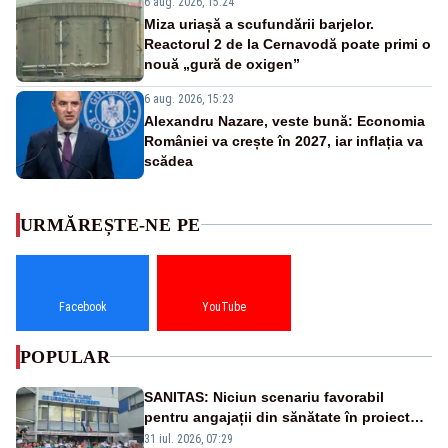
6 aug. 2026, 15:24
Miza uriașă a scufundării barjelor.
Reactorul 2 de la Cernavodă poate primi o
nouă „gură de oxigen”
6 aug. 2026, 15:23
Alexandru Nazare, veste bună: Economia
României va crește în 2027, iar inflația va
scădea
URMĂREȘTE-NE PE
Facebook
YouTube
POPULAR
SANITAS: Niciun scenariu favorabil
pentru angajații din sănătate în proiectul
Legii salarizării
31 iul. 2026, 07:29