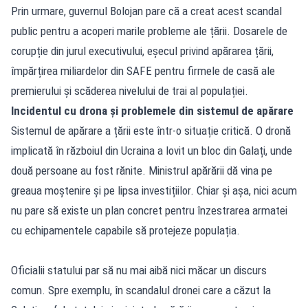
Prin urmare, guvernul Bolojan pare că a creat acest scandal
public pentru a acoperi marile probleme ale țării. Dosarele de
corupție din jurul executivului, eșecul privind apărarea țării,
împărțirea miliardelor din SAFE pentru firmele de casă ale
premierului și scăderea nivelului de trai al populației.
Incidentul cu drona și problemele din sistemul de apărare
Sistemul de apărare a țării este într-o situație critică. O dronă
implicată în războiul din Ucraina a lovit un bloc din Galați, unde
două persoane au fost rănite. Ministrul apărării dă vina pe
greaua moștenire și pe lipsa investițiilor. Chiar și așa, nici acum
nu pare să existe un plan concret pentru înzestrarea armatei
cu echipamentele capabile să protejeze populația.
Oficialii statului par să nu mai aibă nici măcar un discurs
comun. Spre exemplu, în scandalul dronei care a căzut la