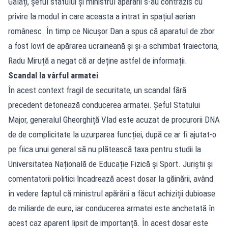
Galați, șeful statului și ministrul apărării s-au contrazis cu
privire la modul în care aceasta a intrat în spațiul aerian
românesc. În timp ce Nicușor Dan a spus că aparatul de zbor
a fost lovit de apărarea ucraineană și și-a schimbat traiectoria,
Radu Miruță a negat că ar deține astfel de informații.
Scandal la vârful armatei
În acest context fragil de securitate, un scandal fără
precedent detonează conducerea armatei. Șeful Statului
Major, generalul Gheorghiță Vlad este acuzat de procurorii DNA
de de complicitate la uzurparea funcției, după ce ar fi ajutat-o
pe fiica unui general să nu plătească taxa pentru studii la
Universitatea Națională de Educație Fizică și Sport. Juriștii și
comentatorii politici încadrează acest dosar la găinării, având
în vedere faptul că ministrul apărării a făcut achiziții dubioase
de miliarde de euro, iar conducerea armatei este anchetată în
acest caz aparent lipsit de importanță. În acest dosar este