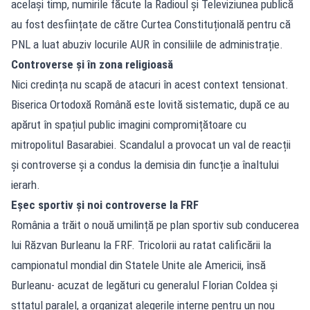
același timp, numirile făcute la Radioul și Televiziunea publică
au fost desființate de către Curtea Constituțională pentru că
PNL a luat abuziv locurile AUR în consiliile de administrație.
Controverse și în zona religioasă
Nici credința nu scapă de atacuri în acest context tensionat.
Biserica Ortodoxă Română este lovită sistematic, după ce au
apărut în spațiul public imagini compromițătoare cu
mitropolitul Basarabiei. Scandalul a provocat un val de reacții
și controverse și a condus la demisia din funcție a înaltului
ierarh.
Eșec sportiv și noi controverse la FRF
România a trăit o nouă umilință pe plan sportiv sub conducerea
lui Răzvan Burleanu la FRF. Tricolorii au ratat calificării la
campionatul mondial din Statele Unite ale Americii, însă
Burleanu- acuzat de legături cu generalul Florian Coldea și
sttatul paralel, a organizat alegerile interne pentru un nou