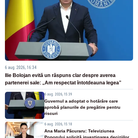
6 aug. 2026, 16:34
Ilie Bolojan evită un răspuns clar despre averea
partenerei sale: „Am respectat întotdeauna legea”
6 aug. 2026, 15:39
Guvernul a adoptat o hotărâre care
aprobă planurile de pregătire pentru
riscuri
6 aug. 2026, 15:18
Ana Maria Păcuraru: Televiziunea
Poporului solicită investigarea deciziilor