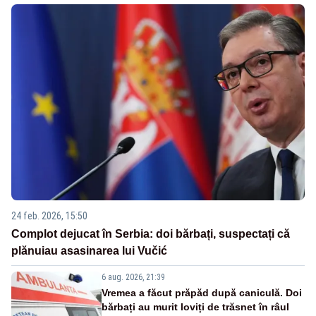
24 feb. 2026, 15:50
Complot dejucat în Serbia: doi bărbați, suspectați că
plănuiau asasinarea lui Vučić
6 aug. 2026, 21:39
Vremea a făcut prăpăd după caniculă. Doi
bărbați au murit loviți de trăsnet în râul