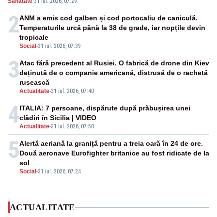
Sanatate
·
31 iul. 2026, 07:29
2
ANM a emis cod galben și cod portocaliu de caniculă.
Temperaturile urcă până la 38 de grade, iar nopțile devin
tropicale
Social
-
31 iul. 2026, 07:39
3
Atac fără precedent al Rusiei. O fabrică de drone din Kiev
deținută de o companie americană, distrusă de o rachetă
rusească
Actualitate
-
31 iul. 2026, 07:40
4
ITALIA: 7 persoane, dispărute după prăbușirea unei
clădiri în Sicilia | VIDEO
Actualitate
-
31 iul. 2026, 07:50
5
Alertă aeriană la graniță pentru a treia oară în 24 de ore.
Două aeronave Eurofighter britanice au fost ridicate de la
sol
Social
-
31 iul. 2026, 07:24
ACTUALITATE