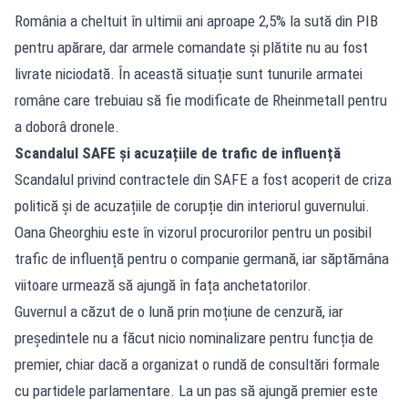
România a cheltuit în ultimii ani aproape 2,5% la sută din PIB
pentru apărare, dar armele comandate și plătite nu au fost
livrate niciodată. În această situație sunt tunurile armatei
române care trebuiau să fie modificate de Rheinmetall pentru
a doborâ dronele.
Scandalul SAFE și acuzațiile de trafic de influență
Scandalul privind contractele din SAFE a fost acoperit de criza
politică și de acuzațiile de corupție din interiorul guvernului.
Oana Gheorghiu este în vizorul procurorilor pentru un posibil
trafic de influență pentru o companie germană, iar săptămâna
viitoare urmează să ajungă în fața anchetatorilor.
Guvernul a căzut de o lună prin moțiune de cenzură, iar
președintele nu a făcut nicio nominalizare pentru funcția de
premier, chiar dacă a organizat o rundă de consultări formale
cu partidele parlamentare. La un pas să ajungă premier este