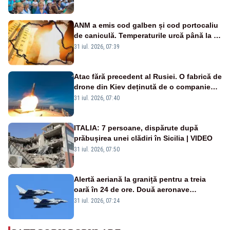
ANM a emis cod galben și cod portocaliu
de caniculă. Temperaturile urcă până la 38
de grade, iar nopțile devin tropicale
31 iul. 2026, 07:39
Atac fără precedent al Rusiei. O fabrică de
drone din Kiev deținută de o companie
americană, distrusă de o rachetă
31 iul. 2026, 07:40
rusească
ITALIA: 7 persoane, dispărute după
prăbușirea unei clădiri în Sicilia | VIDEO
31 iul. 2026, 07:50
Alertă aeriană la graniță pentru a treia
oară în 24 de ore. Două aeronave
Eurofighter britanice au fost ridicate de la
31 iul. 2026, 07:24
sol