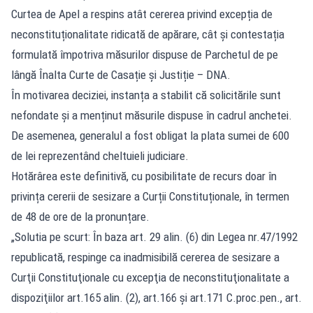
Curtea de Apel a respins atât cererea privind excepția de
neconstituționalitate ridicată de apărare, cât și contestația
formulată împotriva măsurilor dispuse de Parchetul de pe
lângă Înalta Curte de Casație și Justiție – DNA.
În motivarea deciziei, instanța a stabilit că solicitările sunt
nefondate și a menținut măsurile dispuse în cadrul anchetei.
De asemenea, generalul a fost obligat la plata sumei de 600
de lei reprezentând cheltuieli judiciare.
Hotărârea este definitivă, cu posibilitate de recurs doar în
privința cererii de sesizare a Curții Constituționale, în termen
de 48 de ore de la pronunțare.
„Solutia pe scurt: În baza art. 29 alin. (6) din Legea nr.47/1992
republicată, respinge ca inadmisibilă cererea de sesizare a
Curţii Constituţionale cu excepţia de neconstituţionalitate a
dispoziţiilor art.165 alin. (2), art.166 şi art.171 C.proc.pen., art.