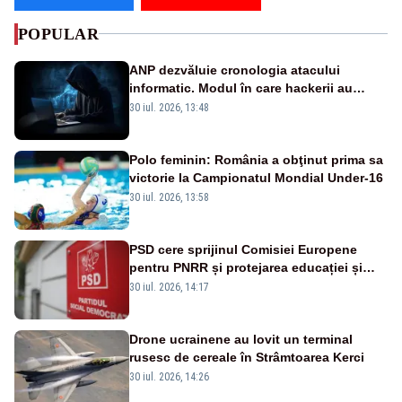
POPULAR
ANP dezvăluie cronologia atacului
informatic. Modul în care hackerii au
pătruns în rețea rămâne necunoscut
30 iul. 2026, 13:48
Polo feminin: România a obţinut prima sa
victorie la Campionatul Mondial Under-16
30 iul. 2026, 13:58
PSD cere sprijinul Comisiei Europene
pentru PNRR și protejarea educației și
sănătății
30 iul. 2026, 14:17
Drone ucrainene au lovit un terminal
rusesc de cereale în Strâmtoarea Kerci
30 iul. 2026, 14:26