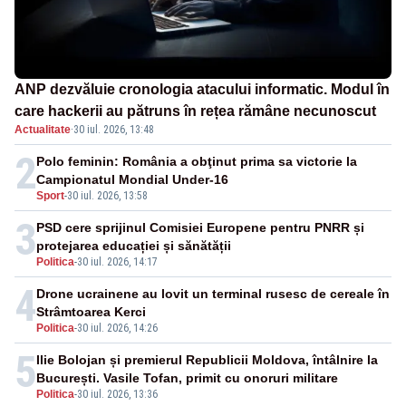
ANP dezvăluie cronologia atacului informatic. Modul în
care hackerii au pătruns în rețea rămâne necunoscut
Actualitate
·
30 iul. 2026, 13:48
2
Polo feminin: România a obţinut prima sa victorie la
Campionatul Mondial Under-16
Sport
-
30 iul. 2026, 13:58
3
PSD cere sprijinul Comisiei Europene pentru PNRR și
protejarea educației și sănătății
Politica
-
30 iul. 2026, 14:17
4
Drone ucrainene au lovit un terminal rusesc de cereale în
Strâmtoarea Kerci
Politica
-
30 iul. 2026, 14:26
5
Ilie Bolojan și premierul Republicii Moldova, întâlnire la
București. Vasile Tofan, primit cu onoruri militare
Politica
-
30 iul. 2026, 13:36