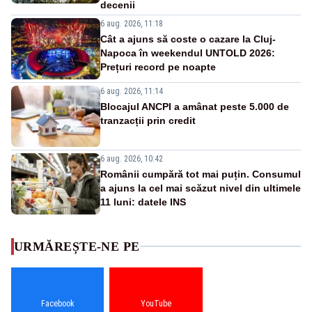
decenii
6 aug. 2026, 11:18
Cât a ajuns să coste o cazare la Cluj-
Napoca în weekendul UNTOLD 2026:
Prețuri record pe noapte
6 aug. 2026, 11:14
Blocajul ANCPI a amânat peste 5.000 de
tranzacții prin credit
6 aug. 2026, 10:42
Românii cumpără tot mai puțin. Consumul
a ajuns la cel mai scăzut nivel din ultimele
11 luni: datele INS
URMĂREȘTE-NE PE
Facebook
YouTube