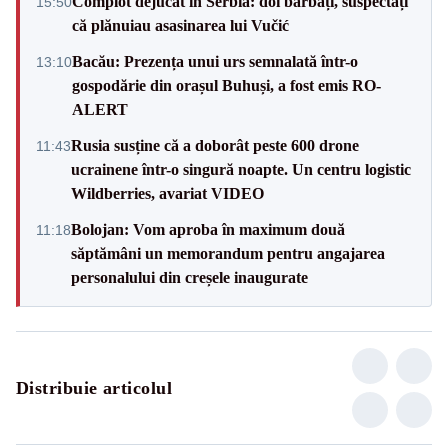
Complot dejucat în Serbia: doi bărbați, suspectați
15:50
că plănuiau asasinarea lui Vučić
Bacău: Prezența unui urs semnalată într-o
13:10
gospodărie din orașul Buhuși, a fost emis RO-
ALERT
Rusia susține că a doborât peste 600 drone
11:43
ucrainene într-o singură noapte. Un centru logistic
Wildberries, avariat VIDEO
Bolojan: Vom aproba în maximum două
11:18
săptămâni un memorandum pentru angajarea
personalului din creșele inaugurate
Distribuie articolul