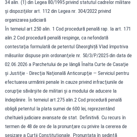
34 alin. (1) din Legea 80/1995 privind statutul cadrelor militare
şi dispoziţiilor art. 112 din Legea nr. 304/2022 privind
organizarea judiciară
În temeiul art.250 alin. 1 Cod procedură penală rap. la art. 171
alin.2 Cod procedură penală respinge, ca nefondată
contestaţia formulată de petentul Gheorghiță Vlad împotriva
măsurilor dispuse prin ordonanţele nr. 50/3/P/2025 din data de
02.06.2026 a Parchetului de pe lângă Înalta Curte de Casaţie
şi Justiţie - Direcţia Naţională Anticorupţie — Serviciul pentru
efectuarea urmăririi penale în cauze privind infracţiunile de
corupţie săvârşite de militari şi a modului de aducere la
îndeplinire. În temeiul art.275 alin.2 Cod procedură penală
obligă petentul la plata sumei de 600 lei, reprezentând
cheltuieli judiciare avansate de stat. Definitivă. Cu recurs în
termen de 48 de ore de la pronunţare cu privire la cererea de
sesizare a Curţii Constituţionale. Pronunțata în şedinţă