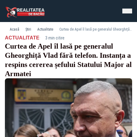
Acasă
Știri
Actualitate
Curtea de Apel îl lasă pe generalul Gheorghiță Vlad fără telefon. Instanța a respins cererea șefului Statului Major al Armatei
·
ACTUALITATE
3 min citire
Curtea de Apel îl lasă pe generalul
Gheorghiță Vlad fără telefon. Instanța a
respins cererea șefului Statului Major al
Armatei