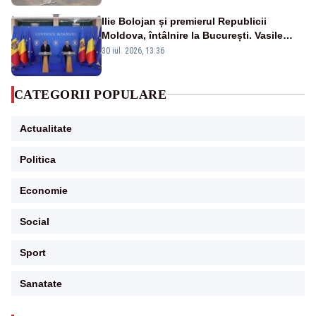
Ilie Bolojan și premierul Republicii
Moldova, întâlnire la București. Vasile
Tofan, primit cu onoruri militare
30 iul. 2026, 13:36
CATEGORII POPULARE
Actualitate
Politica
Economie
Social
Sport
Sanatate