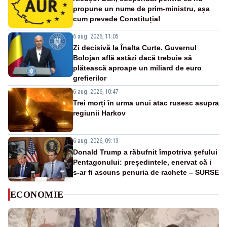
propune un nume de prim-ministru, așa
cum prevede Constituția!
6 aug. 2026, 11:05
Zi decisivă la Înalta Curte. Guvernul
Bolojan află astăzi dacă trebuie să
plătească aproape un miliard de euro
grefierilor
6 aug. 2026, 10:47
Trei morți în urma unui atac rusesc asupra
regiunii Harkov
6 aug. 2026, 09:13
Donald Trump a răbufnit împotriva șefului
Pentagonului: președintele, enervat că i
s-ar fi ascuns penuria de rachete – SURSE
ECONOMIE