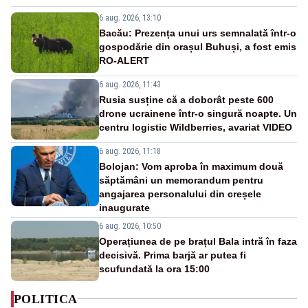
6 aug. 2026, 13:10
Bacău: Prezența unui urs semnalată într-o
gospodărie din orașul Buhuși, a fost emis
RO-ALERT
6 aug. 2026, 11:43
Rusia susține că a doborât peste 600
drone ucrainene într-o singură noapte. Un
centru logistic Wildberries, avariat VIDEO
6 aug. 2026, 11:18
Bolojan: Vom aproba în maximum două
săptămâni un memorandum pentru
angajarea personalului din creșele
inaugurate
6 aug. 2026, 10:50
Operațiunea de pe brațul Bala intră în faza
decisivă. Prima barjă ar putea fi
scufundată la ora 15:00
POLITICA