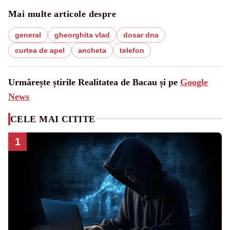
Mai multe articole despre
general
gheorghita vlad
dosar dna
curtea de apel
ancheta
telefon
Urmărește știrile Realitatea de Bacau și pe
Google
News
CELE MAI CITITE
1