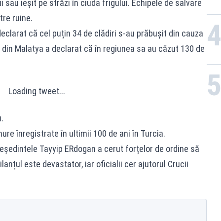
i sau ieșit pe străzi în ciuda frigului. Echipele de salvare
tre ruine.
clarat că cel puțin 34 de clădiri s-au prăbușit din cauza
 din Malatya a declarat că în regiunea sa au căzut 130 de
Loading tweet...
.
re înregistrate în ultimii 100 de ani în Turcia.
reședintele Tayyip ERdogan a cerut forțelor de ordine să
ilanțul este devastator, iar oficialii cer ajutorul Crucii