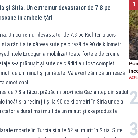
1
ia și Siria. Un cutremur devastator de 7.8 pe
rsoane în ambele țări
iria. Un cutremur devastator de 7.8 pe Richter a ucis
și a rănit alte câteva sute pe o rază de 90 de kilometri.
reședintele Erdogan a mobilizat toate forțele de ordine
 etaje s-a prăbușit și sute de clădiri au fost complet
Pomp
inc
 mult de un minut și jumătate. Vă avertizăm că urmează
Actua
cta emoțional!
a de 7,8 a făcut prăpăd în provincia Gaziantep din sudul
c încât s-a resimțit și la 90 de kilometri în Siria unde a
stator a durat mai mult de un minut și s-a produs la
rate moarte în Turcia și alte 62 au murit în Siria. Sute