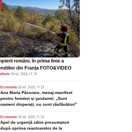
ierii români, în prima linie a
endiilor din Franța FOTO&VIDEO
litate
·
30 iul. 2026, 11:18
2
Economie
-
30 iul. 2026, 11:23
Ana Maria Păcuraru, mesaj-manifest
pentru fermieri și jandarmi: „Sunt
oameni disperați, nu sunt răufăcători”
3
Economie
-
30 iul. 2026, 11:25
Apel de urgență către prosumatori
după oprirea reactoarelor de la