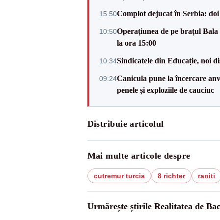
Complot dejucat în Serbia: doi 
15:50
Operațiunea de pe brațul Bala i
10:50
la ora 15:00
Sindicatele din Educație, noi dis
10:34
Canicula pune la încercare anve
09:24
penele și exploziile de cauciuc
Distribuie articolul
Mai multe articole despre
cutremur turcia
8 richter
raniti
Urmărește știrile Realitatea de Ba