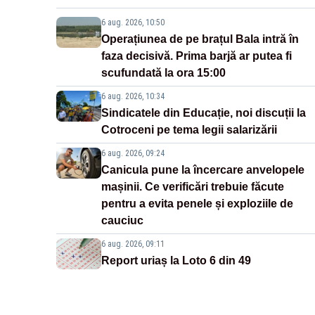
6 aug. 2026, 10:50
Operațiunea de pe brațul Bala intră în
faza decisivă. Prima barjă ar putea fi
scufundată la ora 15:00
6 aug. 2026, 10:34
Sindicatele din Educație, noi discuții la
Cotroceni pe tema legii salarizării
6 aug. 2026, 09:24
Canicula pune la încercare anvelopele
mașinii. Ce verificări trebuie făcute
pentru a evita penele și exploziile de
cauciuc
6 aug. 2026, 09:11
Report uriaș la Loto 6 din 49