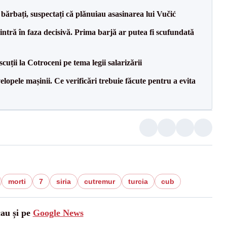
bărbați, suspectați că plănuiau asasinarea lui Vučić
ntră în faza decisivă. Prima barjă ar putea fi scufundată
cuții la Cotroceni pe tema legii salarizării
lopele mașinii. Ce verificări trebuie făcute pentru a evita
morti
7
siria
cutremur
turcia
cub
cau și pe
Google News