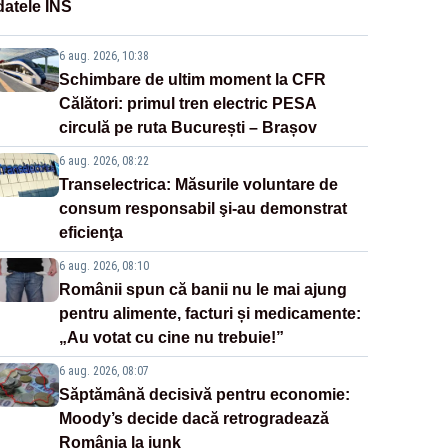
datele INS
6 aug. 2026, 10:38
Schimbare de ultim moment la CFR
Călători: primul tren electric PESA
circulă pe ruta București – Brașov
6 aug. 2026, 08:22
Transelectrica: Măsurile voluntare de
consum responsabil şi-au demonstrat
eficienţa
6 aug. 2026, 08:10
Românii spun că banii nu le mai ajung
pentru alimente, facturi și medicamente:
„Au votat cu cine nu trebuie!”
6 aug. 2026, 08:07
Săptămână decisivă pentru economie:
Moody’s decide dacă retrogradează
România la junk