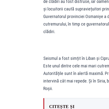
de clădiri au fost distruse, iar oameni
și locuitorii caută supraviețuitori prin
Guvernatorul provinciei Osmaniye a de
cutremurului, în timp ce guvernatorul
clădiri.
Seismul a fost simțit în Liban și Cipru
Este unul dintre cele mai mari cutremu
Autoritățile sunt în alertă maximă. P
intervină cât mai repede. Și în Siria, b
Roșii.
CITEȘTE ȘI