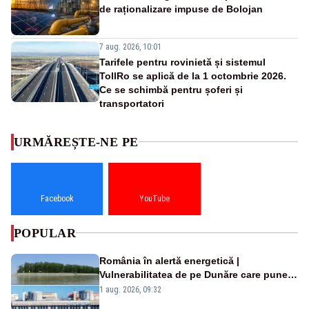
de raționalizare impuse de Bolojan
7 aug. 2026, 10:01
Tarifele pentru rovinietă și sistemul
TollRo se aplică de la 1 octombrie 2026.
Ce se schimbă pentru șoferi și
transportatori
URMĂREȘTE-NE PE
Facebook
YouTube
POPULAR
România în alertă energetică |
Vulnerabilitatea de pe Dunăre care pune
în pericol Centrala Cernavodă era
1 aug. 2026, 09:32
cunoscută de pe vremea lui Ceaușescu