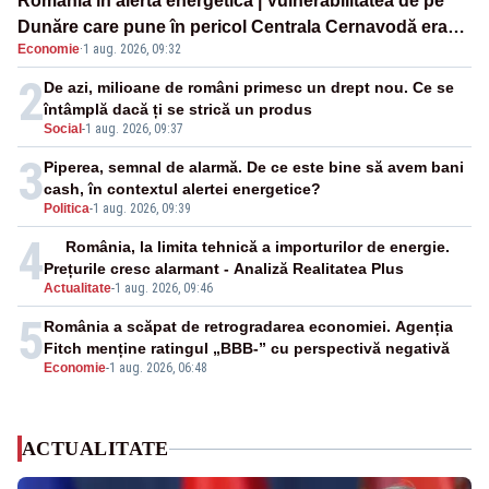
România în alertă energetică | Vulnerabilitatea de pe
Dunăre care pune în pericol Centrala Cernavodă era
Economie
·
1 aug. 2026, 09:32
cunoscută de pe vremea lui Ceaușescu
2
De azi, milioane de români primesc un drept nou. Ce se
întâmplă dacă ți se strică un produs
Social
-
1 aug. 2026, 09:37
3
Piperea, semnal de alarmă. De ce este bine să avem bani
cash, în contextul alertei energetice?
Politica
-
1 aug. 2026, 09:39
4
România, la limita tehnică a importurilor de energie.
Prețurile cresc alarmant - Analiză Realitatea Plus
Actualitate
-
1 aug. 2026, 09:46
5
România a scăpat de retrogradarea economiei. Agenția
Fitch menține ratingul „BBB-” cu perspectivă negativă
Economie
-
1 aug. 2026, 06:48
ACTUALITATE