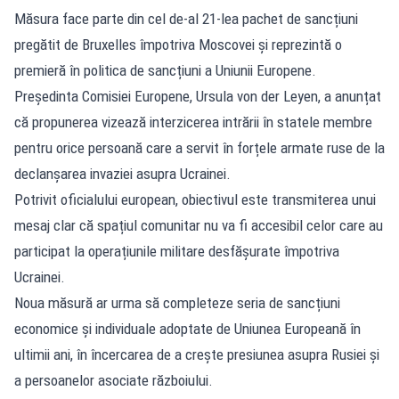
Măsura face parte din cel de-al 21-lea pachet de sancțiuni
pregătit de Bruxelles împotriva Moscovei și reprezintă o
premieră în politica de sancțiuni a Uniunii Europene.
Președinta Comisiei Europene, Ursula von der Leyen, a anunțat
că propunerea vizează interzicerea intrării în statele membre
pentru orice persoană care a servit în forțele armate ruse de la
declanșarea invaziei asupra Ucrainei.
Potrivit oficialului european, obiectivul este transmiterea unui
mesaj clar că spațiul comunitar nu va fi accesibil celor care au
participat la operațiunile militare desfășurate împotriva
Ucrainei.
Noua măsură ar urma să completeze seria de sancțiuni
economice și individuale adoptate de Uniunea Europeană în
ultimii ani, în încercarea de a crește presiunea asupra Rusiei și
a persoanelor asociate războiului.