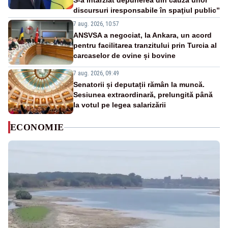
S-a întârziat depunerea din cauza unor
discursuri iresponsabile în spaţiul public”
7 aug. 2026, 10:57
ANSVSA a negociat, la Ankara, un acord
pentru facilitarea tranzitului prin Turcia al
carcaselor de ovine și bovine
7 aug. 2026, 09:49
Senatorii și deputații rămân la muncă.
Sesiunea extraordinară, prelungită până
la votul pe legea salarizării
ECONOMIE