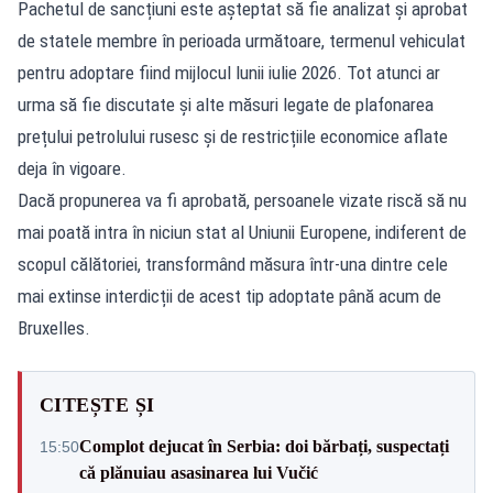
Pachetul de sancțiuni este așteptat să fie analizat și aprobat
de statele membre în perioada următoare, termenul vehiculat
pentru adoptare fiind mijlocul lunii iulie 2026. Tot atunci ar
urma să fie discutate și alte măsuri legate de plafonarea
prețului petrolului rusesc și de restricțiile economice aflate
deja în vigoare.
Dacă propunerea va fi aprobată, persoanele vizate riscă să nu
mai poată intra în niciun stat al Uniunii Europene, indiferent de
scopul călătoriei, transformând măsura într-una dintre cele
mai extinse interdicții de acest tip adoptate până acum de
Bruxelles.
CITEȘTE ȘI
Complot dejucat în Serbia: doi bărbați, suspectați
15:50
că plănuiau asasinarea lui Vučić