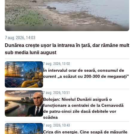
7 aug. 2026, 14:03
Dunărea crește ușor la intrarea în țară, dar rămâne mult
sub media lunii august
7 aug. 2026, 13:02
În intervalul orar de seară, consumul de
curent „a scăzut cu 200-300 de megawați”
7 aug. 2026, 10:51
Bolojan: Nivelul Dunării asigură o
funcționare a centralei de la Cernavodă
de patru-cinci zile dacă debitele vor
scădea
7 aug. 2026, 10:43
Criza din energie. Cine scapă de măsurile