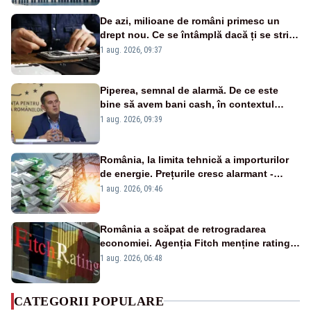
De azi, milioane de români primesc un
drept nou. Ce se întâmplă dacă ți se strică
un produs
1 aug. 2026, 09:37
Piperea, semnal de alarmă. De ce este
bine să avem bani cash, în contextul
alertei energetice?
1 aug. 2026, 09:39
România, la limita tehnică a importurilor
de energie. Prețurile cresc alarmant -
Analiză Realitatea Plus
1 aug. 2026, 09:46
România a scăpat de retrogradarea
economiei. Agenția Fitch menține ratingul
„BBB-” cu perspectivă negativă
1 aug. 2026, 06:48
CATEGORII POPULARE