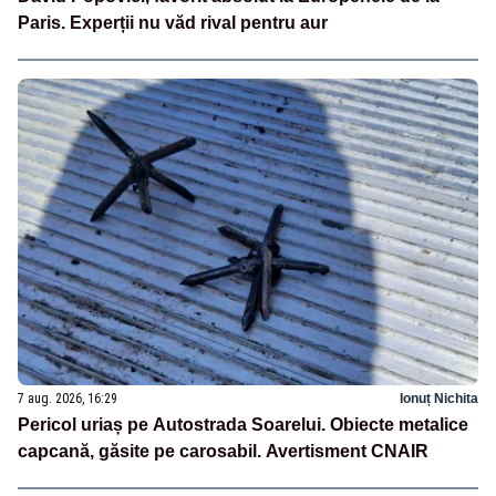
Paris. Experții nu văd rival pentru aur
7 aug. 2026, 16:29
Ionuț Nichita
Pericol uriaș pe Autostrada Soarelui. Obiecte metalice
capcană, găsite pe carosabil. Avertisment CNAIR