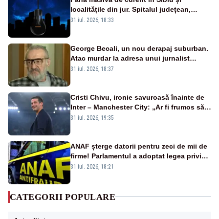
localitățile din jur. Spitalul județean,
semafoarele, rețelele de telefonie, grav
31 iul. 2026, 18:33
afectate
George Becali, un nou derapaj suburban.
Atac murdar la adresa unui jurnalist
sportiv – AUDIO
31 iul. 2026, 18:37
Cristi Chivu, ironie savuroasă înainte de
Inter – Manchester City: „Ar fi frumos să
mai cumpărați și de la noi”
31 iul. 2026, 19:35
ANAF șterge datorii pentru zeci de mii de
firme! Parlamentul a adoptat legea privind
amnistia fiscală
31 iul. 2026, 18:21
CATEGORII POPULARE