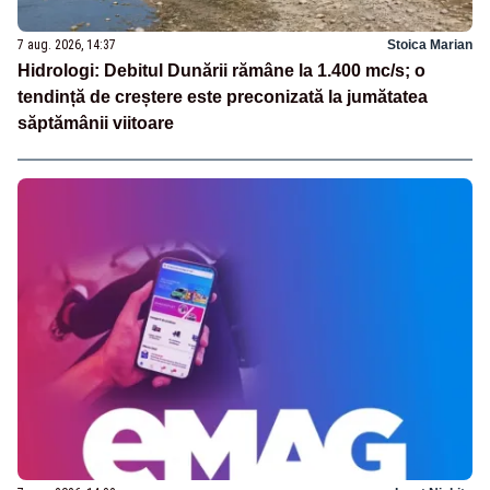
7 aug. 2026, 14:37
Stoica Marian
Hidrologi: Debitul Dunării rămâne la 1.400 mc/s; o
tendință de creștere este preconizată la jumătatea
săptămânii viitoare