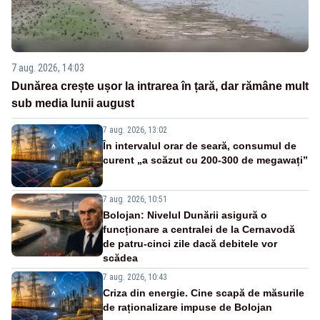
7 aug. 2026, 14:03
Dunărea crește ușor la intrarea în țară, dar rămâne mult
sub media lunii august
7 aug. 2026, 13:02
În intervalul orar de seară, consumul de
curent „a scăzut cu 200-300 de megawați”
7 aug. 2026, 10:51
Bolojan: Nivelul Dunării asigură o
funcționare a centralei de la Cernavodă
de patru-cinci zile dacă debitele vor
scădea
7 aug. 2026, 10:43
Criza din energie. Cine scapă de măsurile
de raționalizare impuse de Bolojan