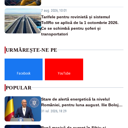
7 aug. 2026, 10:01
Tarifele pentru rovinietă și sistemul
TollRo se aplică de la 1 octombrie 2026.
Ce se schimbă pentru șoferi și
transportatori
URMĂREȘTE-NE PE
Facebook
YouTube
POPULAR
Stare de alertă energetică la nivelul
României, pentru luna august. Ilie Bolojan
a anunțat importuri și posibile restricții –
31 iul. 2026, 18:29
VIDEO
Pană masivă de curent în Sibiu și