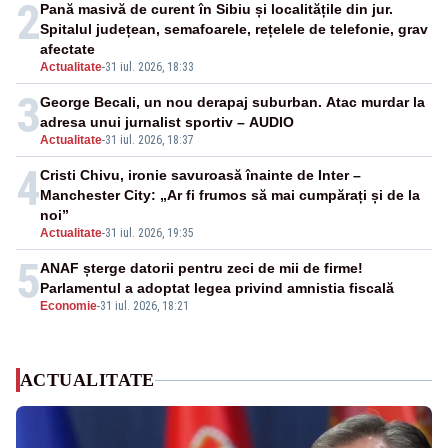
2
Pană masivă de curent în Sibiu și localitățile din jur.
Spitalul județean, semafoarele, rețelele de telefonie, grav
afectate
Actualitate
-
31 iul. 2026, 18:33
3
George Becali, un nou derapaj suburban. Atac murdar la
adresa unui jurnalist sportiv – AUDIO
Actualitate
-
31 iul. 2026, 18:37
4
Cristi Chivu, ironie savuroasă înainte de Inter –
Manchester City: „Ar fi frumos să mai cumpărați și de la
noi”
Actualitate
-
31 iul. 2026, 19:35
5
ANAF șterge datorii pentru zeci de mii de firme!
Parlamentul a adoptat legea privind amnistia fiscală
Economie
-
31 iul. 2026, 18:21
ACTUALITATE