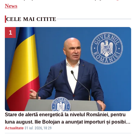
News
CELE MAI CITITE
1
Stare de alertă energetică la nivelul României, pentru
luna august. Ilie Bolojan a anunțat importuri și posibile
Actualitate
·
31 iul. 2026, 18:29
restricții – VIDEO