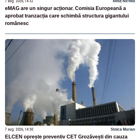
7 aug. 2026, 14:32
Ionuț Nichita
eMAG are un singur acționar. Comisia Europeană a
aprobat tranzacția care schimbă structura gigantului
românesc
7 aug. 2026, 14:30
Stoica Marian
ELCEN oprește preventiv CET Grozăvești din cauza