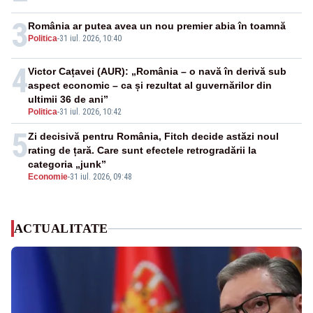
3
România ar putea avea un nou premier abia în toamnă
Politica
-
31 iul. 2026, 10:40
4
Victor Cațavei (AUR): „România – o navă în derivă sub
aspect economic – ca și rezultat al guvernărilor din
ultimii 36 de ani”
Politica
-
31 iul. 2026, 10:42
5
Zi decisivă pentru România, Fitch decide astăzi noul
rating de țară. Care sunt efectele retrogradării la
categoria „junk”
Economie
-
31 iul. 2026, 09:48
ACTUALITATE