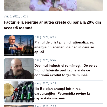
7 aug. 2026, 07:53
Facturile la energie ar putea crește cu până la 20% din
această toamnă
7 aug. 2026, 07:50
Planul de criză privind raționalizarea
energiei: 9 scenarii de risc în care se
aplică
7 aug. 2026, 07:45
Declinul industriei românești: De ce se
închid fabricile profitabile și de ce
continuă exodul forței de muncă
6 aug. 2026, 17:38
Ilie Bolojan anunță ieftinirea
carburanților: Petromidia revine la
capacitate maximă
6 aug. 2026, 15:36