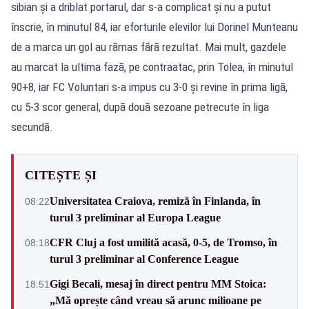
sibian şi a driblat portarul, dar s-a complicat şi nu a putut
înscrie, în minutul 84, iar eforturile elevilor lui Dorinel Munteanu
de a marca un gol au rămas fără rezultat. Mai mult, gazdele
au marcat la ultima fază, pe contraatac, prin Tolea, în minutul
90+8, iar FC Voluntari s-a impus cu 3-0 şi revine în prima ligă,
cu 5-3 scor general, după două sezoane petrecute în liga
secundă.
CITEȘTE ȘI
Universitatea Craiova, remiză în Finlanda, în
08:22
turul 3 preliminar al Europa League
CFR Cluj a fost umilită acasă, 0-5, de Tromso, în
08:18
turul 3 preliminar al Conference League
Gigi Becali, mesaj în direct pentru MM Stoica:
18:51
„Mă oprește când vreau să arunc milioane pe