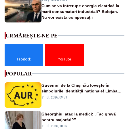
Cum se va întrerupe energia electrică la
marii consumatori industriali? Bolojan:
Nu vor exista compensații
URMĂREȘTE-NE PE
Facebook
YouTube
POPULAR
Guvernul de la Chișinău lovește în
simbolurile identității naționale! Limba
română nu se economisește! Limba
31 iul. 2026, 09:51
română se sărbătorește!
Gheorghiu, atac la medici: „Fac grevă
pentru majorări?”
31 iul. 2026, 10:35