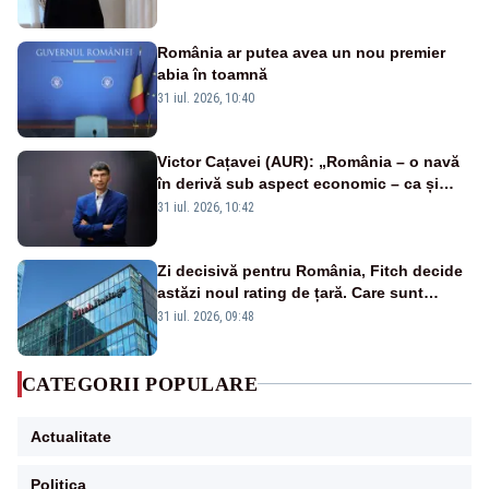
România ar putea avea un nou premier
abia în toamnă
31 iul. 2026, 10:40
Victor Cațavei (AUR): „România – o navă
în derivă sub aspect economic – ca și
rezultat al guvernărilor din ultimii 36 de
31 iul. 2026, 10:42
ani”
Zi decisivă pentru România, Fitch decide
astăzi noul rating de țară. Care sunt
efectele retrogradării la categoria „junk”
31 iul. 2026, 09:48
CATEGORII POPULARE
Actualitate
Politica