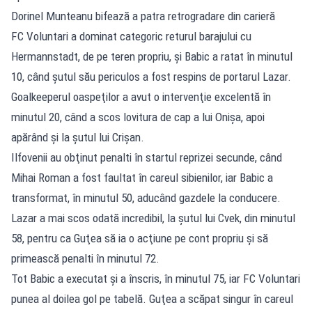
Dorinel Munteanu bifează a patra retrogradare din carieră
FC Voluntari a dominat categoric returul barajului cu
Hermannstadt, de pe teren propriu, şi Babic a ratat în minutul
10, când şutul său periculos a fost respins de portarul Lazar.
Goalkeeperul oaspeţilor a avut o intervenţie excelentă în
minutul 20, când a scos lovitura de cap a lui Onişa, apoi
apărând şi la şutul lui Crişan.
Ilfovenii au obţinut penalti în startul reprizei secunde, când
Mihai Roman a fost faultat în careul sibienilor, iar Babic a
transformat, în minutul 50, aducând gazdele la conducere.
Lazar a mai scos odată incredibil, la şutul lui Cvek, din minutul
58, pentru ca Guţea să ia o acţiune pe cont propriu şi să
primească penalti în minutul 72.
Tot Babic a executat şi a înscris, în minutul 75, iar FC Voluntari
punea al doilea gol pe tabelă. Guţea a scăpat singur în careul