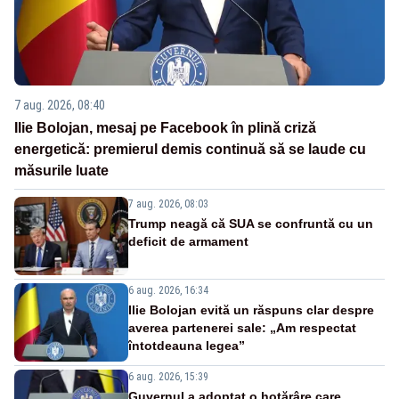
7 aug. 2026, 08:40
Ilie Bolojan, mesaj pe Facebook în plină criză
energetică: premierul demis continuă să se laude cu
măsurile luate
7 aug. 2026, 08:03
Trump neagă că SUA se confruntă cu un
deficit de armament
6 aug. 2026, 16:34
Ilie Bolojan evită un răspuns clar despre
averea partenerei sale: „Am respectat
întotdeauna legea”
6 aug. 2026, 15:39
Guvernul a adoptat o hotărâre care