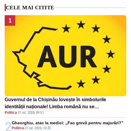
CELE MAI CITITE
1
Guvernul de la Chișinău lovește în simbolurile
identității naționale! Limba română nu se
Politica
·
31 iul. 2026, 09:51
economisește! Limba română se sărbătorește!
2
Gheorghiu, atac la medici: „Fac grevă pentru majorări?”
Politica
-
31 iul. 2026, 10:35