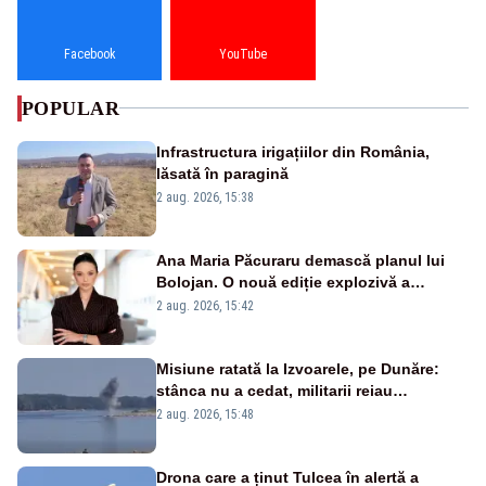
Facebook
YouTube
POPULAR
Infrastructura irigațiilor din România,
lăsată în paragină
2 aug. 2026, 15:38
Ana Maria Păcuraru demască planul lui
Bolojan. O nouă ediție explozivă a
emisiunii „Miza Zilei” la Realitatea PLUS
2 aug. 2026, 15:42
Misiune ratată la Izvoarele, pe Dunăre:
stânca nu a cedat, militarii reiau
detonările luni – VIDEO
2 aug. 2026, 15:48
Drona care a ținut Tulcea în alertă a