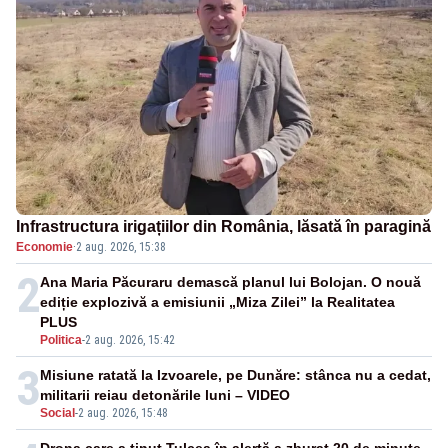
Infrastructura irigațiilor din România, lăsată în paragină
Economie
·
2 aug. 2026, 15:38
2
Ana Maria Păcuraru demască planul lui Bolojan. O nouă
ediție explozivă a emisiunii „Miza Zilei” la Realitatea
PLUS
Politica
-
2 aug. 2026, 15:42
3
Misiune ratată la Izvoarele, pe Dunăre: stânca nu a cedat,
militarii reiau detonările luni – VIDEO
Social
-
2 aug. 2026, 15:48