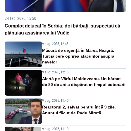
24 feb. 2026, 15:50
Complot dejucat în Serbia: doi bărbați, suspectați că
plănuiau asasinarea lui Vučić
9 aug. 2026, 12:45
Măsură de urgență în Marea Neagră.
Turcia cere oprirea atacurilor asupra
navelor
9 aug. 2026, 12:16
Alertă pe Vârful Moldoveanu. Un bărbat
de 80 de ani a dispărut în timpul coborârii
9 aug. 2026, 11:40
Reactorul 2, salvat pentru încă 9 zile.
Anunțul făcut de Radu Miruță
9 aug. 2026, 11:10