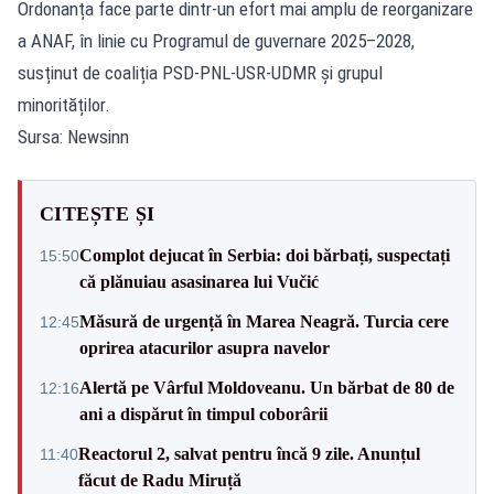
Ordonanța face parte dintr-un efort mai amplu de reorganizare
a ANAF, în linie cu Programul de guvernare 2025–2028,
susținut de coaliția PSD-PNL-USR-UDMR și grupul
minorităților.
Sursa: Newsinn
CITEȘTE ȘI
Complot dejucat în Serbia: doi bărbați, suspectați
15:50
că plănuiau asasinarea lui Vučić
Măsură de urgență în Marea Neagră. Turcia cere
12:45
oprirea atacurilor asupra navelor
Alertă pe Vârful Moldoveanu. Un bărbat de 80 de
12:16
ani a dispărut în timpul coborârii
Reactorul 2, salvat pentru încă 9 zile. Anunțul
11:40
făcut de Radu Miruță