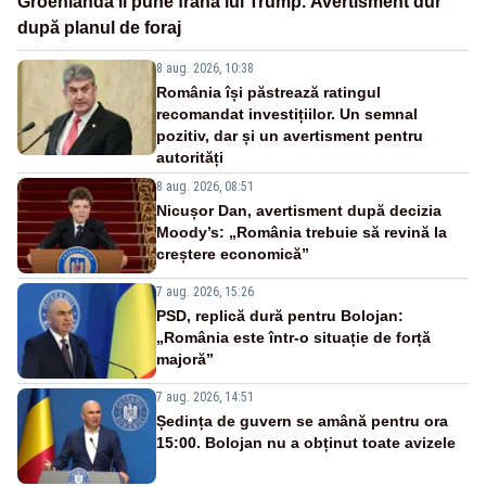
Groenlanda îi pune frână lui Trump. Avertisment dur
după planul de foraj
8 aug. 2026, 10:38
România își păstrează ratingul
recomandat investițiilor. Un semnal
pozitiv, dar și un avertisment pentru
autorități
8 aug. 2026, 08:51
Nicușor Dan, avertisment după decizia
Moody’s: „România trebuie să revină la
creștere economică”
7 aug. 2026, 15:26
PSD, replică dură pentru Bolojan:
„România este într-o situație de forță
majoră”
7 aug. 2026, 14:51
Ședința de guvern se amână pentru ora
15:00. Bolojan nu a obținut toate avizele