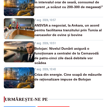
În intervalul orar de seară, consumul de
curent „a scăzut cu 200-300 de megawați”
7 aug. 2026, 10:57
ANSVSA a negociat, la Ankara, un acord
pentru facilitarea tranzitului prin Turcia al
carcaselor de ovine și bovine
7 aug. 2026, 10:51
Bolojan: Nivelul Dunării asigură o
funcționare a centralei de la Cernavodă
de patru-cinci zile dacă debitele vor
scădea
7 aug. 2026, 10:43
Criza din energie. Cine scapă de măsurile
de raționalizare impuse de Bolojan
URMĂREȘTE-NE PE