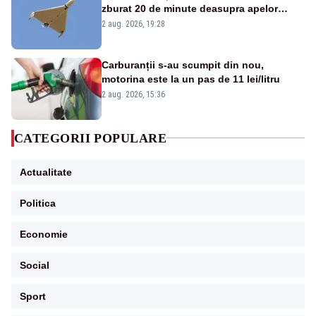
zburat 20 de minute deasupra apelor
României. Au fost ridicate două F-16
2 aug. 2026, 19:28
Carburanții s-au scumpit din nou,
motorina este la un pas de 11 lei/litru
2 aug. 2026, 15:36
CATEGORII POPULARE
Actualitate
Politica
Economie
Social
Sport