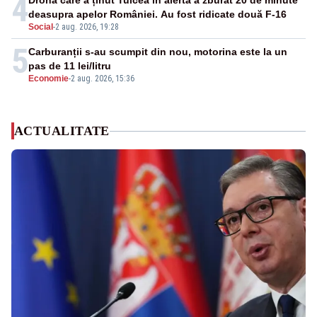
4
Drona care a ținut Tulcea în alertă a zburat 20 de minute
deasupra apelor României. Au fost ridicate două F-16
Social
-
2 aug. 2026, 19:28
5
Carburanții s-au scumpit din nou, motorina este la un
pas de 11 lei/litru
Economie
-
2 aug. 2026, 15:36
ACTUALITATE