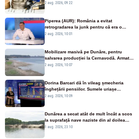
viitoare?
2 aug. 2026, 09:22
Piperea (AUR): România a evitat
retrogradarea la junk pentru că era o
catastrofă pentru bănci și fondurile de
2 aug. 2026, 10:01
pensii
Mobilizare masivă pe Dunăre, pentru
salvarea producției la Cernavodă. Armata
va detona o stâncă și va devia apa
2 aug. 2026, 10:07
fluviului - IMAGINI AERIENE
Dorina Barcari dă în vileag șmecheria
înghețării pensiilor. Sumele uriașe
pierdute de fiecare român
2 aug. 2026, 10:09
Dunărea a secat atât de mult încât a scos
la suprafață nave naziste din al doilea
război mondial
1 aug. 2026, 23:10