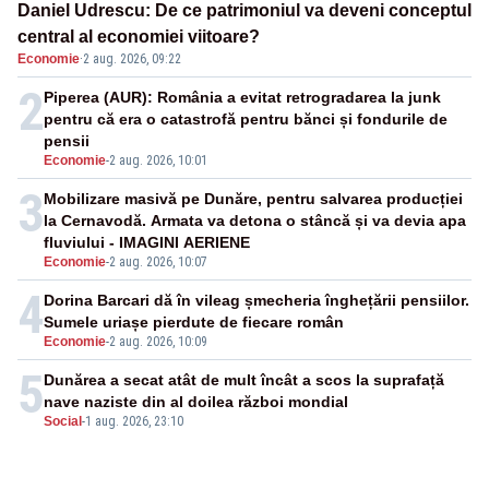
Daniel Udrescu: De ce patrimoniul va deveni conceptul
central al economiei viitoare?
Economie
·
2 aug. 2026, 09:22
2
Piperea (AUR): România a evitat retrogradarea la junk
pentru că era o catastrofă pentru bănci și fondurile de
pensii
Economie
-
2 aug. 2026, 10:01
3
Mobilizare masivă pe Dunăre, pentru salvarea producției
la Cernavodă. Armata va detona o stâncă și va devia apa
fluviului - IMAGINI AERIENE
Economie
-
2 aug. 2026, 10:07
4
Dorina Barcari dă în vileag șmecheria înghețării pensiilor.
Sumele uriașe pierdute de fiecare român
Economie
-
2 aug. 2026, 10:09
5
Dunărea a secat atât de mult încât a scos la suprafață
nave naziste din al doilea război mondial
Social
-
1 aug. 2026, 23:10