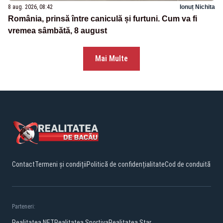
8 aug. 2026, 08:42
Ionuț Nichita
România, prinsă între caniculă și furtuni. Cum va fi
vremea sâmbătă, 8 august
Mai Multe
Contact
Termeni și condiții
Politică de confidențialitate
Cod de conduită
Parteneri:
Realitatea.NET
Realitatea Sportiva
Realitatea Star