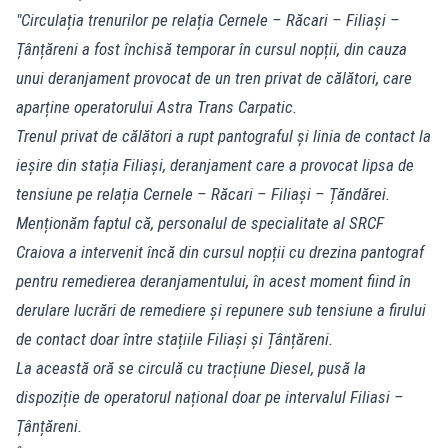
"Circulația trenurilor pe relația Cernele – Răcari – Filiași –
Țânțăreni a fost închisă temporar în cursul nopții, din cauza
unui deranjament provocat de un tren privat de călători, care
aparține operatorului Astra Trans Carpatic.
Trenul privat de călători a rupt pantograful și linia de contact la
ieșire din stația Filiași, deranjament care a provocat lipsa de
tensiune pe relația Cernele – Răcari – Filiași – Țăndărei.
Menționăm faptul că, personalul de specialitate al SRCF
Craiova a intervenit încă din cursul nopții cu drezina pantograf
pentru remedierea deranjamentului, în acest moment fiind în
derulare lucrări de remediere și repunere sub tensiune a firului
de contact doar între stațiile Filiași și Țânțăreni.
La această oră se circulă cu tracțiune Diesel, pusă la
dispoziție de operatorul național doar pe intervalul Filiasi –
Țânțăreni.