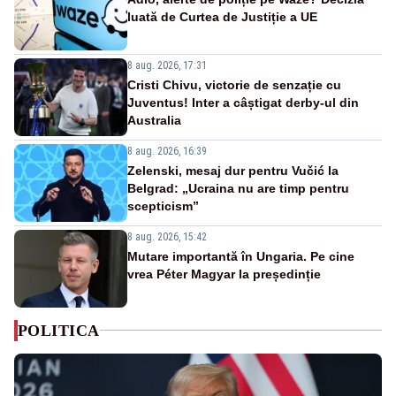
luată de Curtea de Justiție a UE
8 aug. 2026, 17:31
Cristi Chivu, victorie de senzație cu
Juventus! Inter a câștigat derby-ul din
Australia
8 aug. 2026, 16:39
Zelenski, mesaj dur pentru Vučić la
Belgrad: „Ucraina nu are timp pentru
scepticism”
8 aug. 2026, 15:42
Mutare importantă în Ungaria. Pe cine
vrea Péter Magyar la președinție
POLITICA