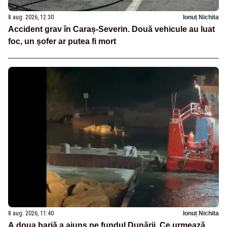
8 aug. 2026, 12:30
Ionuț Nichita
Accident grav în Caraș-Severin. Două vehicule au luat
foc, un șofer ar putea fi mort
8 aug. 2026, 11:40
Ionuț Nichita
A doua barjă a ajuns pe fundul Dunării. Ce urmează