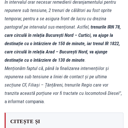
În intervalul orar necesar remedierii deranjamentului pentru
repunere sub tensiune, 2 trenuri de călători au fost oprite
temporar, pentru a se asigura front de lucru cu drezina
pantograf pe intervalul sus-menționat. Astfel,
trenurile IRN 78,
care circulă în relația București Nord – Curtici, va ajuge la
destinație cu o întârziere de 150 de minute, iar trenul IR 1822,
care circulă în relația Arad – București Nord, va ajunge
destinație cu o întârziere de 130 de minute
.
Menționăm faptul că, până la finalizarea intervențiilor și
repunerea sub tensiune a liniei de contact și pe ultima
secțiune CF, Filiași – Țânțăreni, trenurile Regio care vor
tranzita această porțiune vor fi tractate cu locomotovă Diesel"
,
a informat compania.
CITEȘTE ȘI