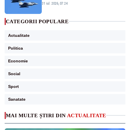
Eurofighter britanice au fost ridicate de la
31 iul. 2026, 07:24
sol
CATEGORII POPULARE
Actualitate
Politica
Economie
Social
Sport
Sanatate
MAI MULTE ȘTIRI DIN
ACTUALITATE