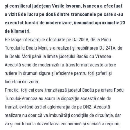
și consilierul județean Vasile Isvoran, Ivancea a efectuat
o vizită de lucru pe două dintre tronsoanele pe care s-au
executat lucrări de modernizare, însumând aproximativ 23
de kilometri.
Pe lângă intervențiile efectuate pe DJ 206A, de la Podu
Turcului la Dealu Morii, s-a realizat și reabilitarea DJ 241A, de
la Dealu Morii până la limita județului Bacău cu Vrancea.
Această serie de modernizări a transformat aceste artere
rutiere în drumuri sigure și eficiente pentru toți șoferii și
locuitorii din zonă.
Practic, toți cei care tranzitează județul Bacău pe artera Podu
Turcului-Vrancea au acum la dispoziție această cale de
tranzit, evitând astfel aglomerația de pe DN2. Această
realizare nu doar că va îmbunătăți condițiile de circulație, dar
va și contribui la dezvoltarea economică și socială a regiunii,