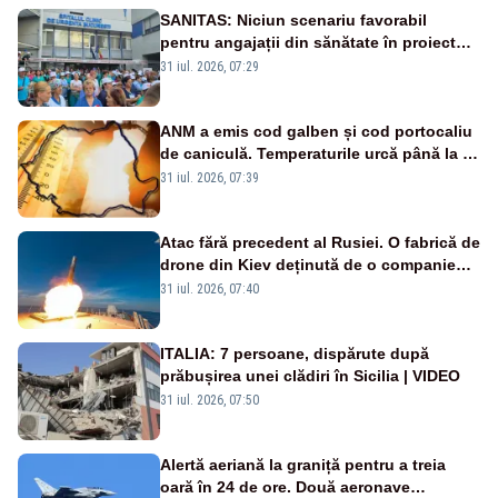
SANITAS: Niciun scenariu favorabil
pentru angajații din sănătate în proiectul
Legii salarizării
31 iul. 2026, 07:29
ANM a emis cod galben și cod portocaliu
de caniculă. Temperaturile urcă până la 38
de grade, iar nopțile devin tropicale
31 iul. 2026, 07:39
Atac fără precedent al Rusiei. O fabrică de
drone din Kiev deținută de o companie
americană, distrusă de o rachetă
31 iul. 2026, 07:40
rusească
ITALIA: 7 persoane, dispărute după
prăbușirea unei clădiri în Sicilia | VIDEO
31 iul. 2026, 07:50
Alertă aeriană la graniță pentru a treia
oară în 24 de ore. Două aeronave