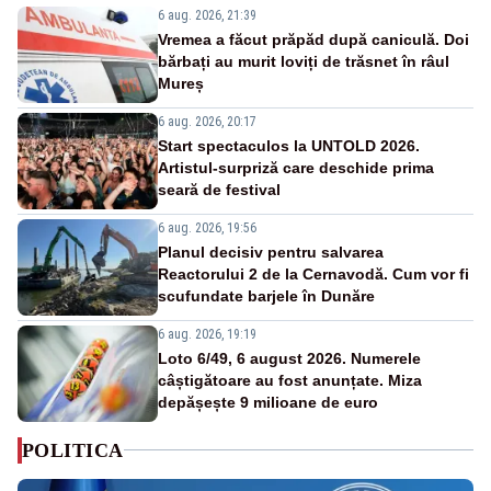
6 aug. 2026, 21:39
Vremea a făcut prăpăd după caniculă. Doi
bărbați au murit loviți de trăsnet în râul
Mureș
6 aug. 2026, 20:17
Start spectaculos la UNTOLD 2026.
Artistul-surpriză care deschide prima
seară de festival
6 aug. 2026, 19:56
Planul decisiv pentru salvarea
Reactorului 2 de la Cernavodă. Cum vor fi
scufundate barjele în Dunăre
6 aug. 2026, 19:19
Loto 6/49, 6 august 2026. Numerele
câștigătoare au fost anunțate. Miza
depășește 9 milioane de euro
POLITICA