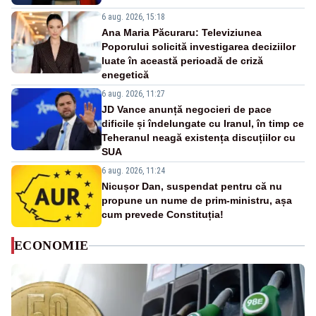
6 aug. 2026, 15:18
Ana Maria Păcuraru: Televiziunea
Poporului solicită investigarea deciziilor
luate în această perioadă de criză
enegetică
6 aug. 2026, 11:27
JD Vance anunță negocieri de pace
dificile și îndelungate cu Iranul, în timp ce
Teheranul neagă existența discuțiilor cu
SUA
6 aug. 2026, 11:24
Nicușor Dan, suspendat pentru că nu
propune un nume de prim-ministru, așa
cum prevede Constituția!
ECONOMIE