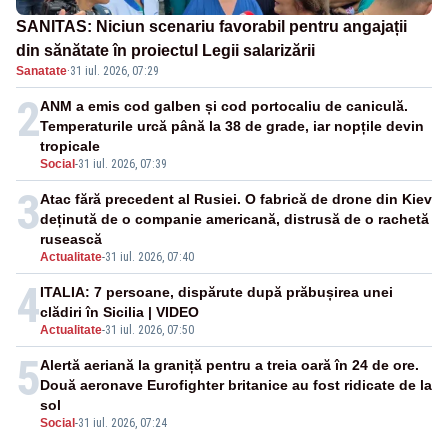
SANITAS: Niciun scenariu favorabil pentru angajații
din sănătate în proiectul Legii salarizării
Sanatate
·
31 iul. 2026, 07:29
2
ANM a emis cod galben și cod portocaliu de caniculă.
Temperaturile urcă până la 38 de grade, iar nopțile devin
tropicale
Social
-
31 iul. 2026, 07:39
3
Atac fără precedent al Rusiei. O fabrică de drone din Kiev
deținută de o companie americană, distrusă de o rachetă
rusească
Actualitate
-
31 iul. 2026, 07:40
4
ITALIA: 7 persoane, dispărute după prăbușirea unei
clădiri în Sicilia | VIDEO
Actualitate
-
31 iul. 2026, 07:50
5
Alertă aeriană la graniță pentru a treia oară în 24 de ore.
Două aeronave Eurofighter britanice au fost ridicate de la
sol
Social
-
31 iul. 2026, 07:24