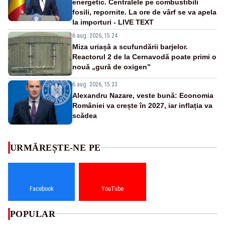
energetic. Centralele pe combustibili
fosili, repornite. La ore de vârf se va apela
la importuri - LIVE TEXT
6 aug. 2026, 15:24
Miza uriașă a scufundării barjelor.
Reactorul 2 de la Cernavodă poate primi o
nouă „gură de oxigen”
6 aug. 2026, 15:23
Alexandru Nazare, veste bună: Economia
României va crește în 2027, iar inflația va
scădea
URMĂREȘTE-NE PE
Facebook
YouTube
POPULAR