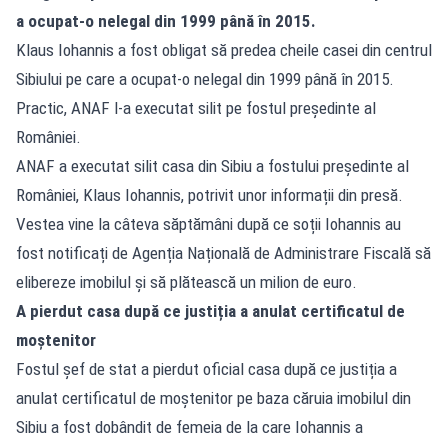
a ocupat-o nelegal din 1999 până în 2015.
Klaus Iohannis a fost obligat să predea cheile casei din centrul
Sibiului pe care a ocupat-o nelegal din 1999 până în 2015.
Practic, ANAF l-a executat silit pe fostul președinte al
României.
ANAF a executat silit casa din Sibiu a fostului președinte al
României, Klaus Iohannis, potrivit unor informații din presă.
Vestea vine la câteva săptămâni după ce soții Iohannis au
fost notificați de Agenția Națională de Administrare Fiscală să
elibereze imobilul și să plătească un milion de euro.
A pierdut casa după ce justiția a anulat certificatul de
moștenitor
Fostul șef de stat a pierdut oficial casa după ce justiția a
anulat certificatul de moștenitor pe baza căruia imobilul din
Sibiu a fost dobândit de femeia de la care Iohannis a