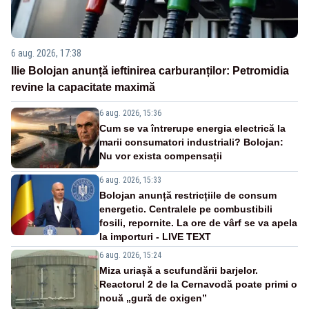
6 aug. 2026, 17:38
Ilie Bolojan anunță ieftinirea carburanților: Petromidia
revine la capacitate maximă
6 aug. 2026, 15:36
Cum se va întrerupe energia electrică la
marii consumatori industriali? Bolojan:
Nu vor exista compensații
6 aug. 2026, 15:33
Bolojan anunță restricțiile de consum
energetic. Centralele pe combustibili
fosili, repornite. La ore de vârf se va apela
la importuri - LIVE TEXT
6 aug. 2026, 15:24
Miza uriașă a scufundării barjelor.
Reactorul 2 de la Cernavodă poate primi o
nouă „gură de oxigen”