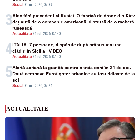
Social
-
31 iul. 2026, 07:39
3
Atac fără precedent al Rusiei. O fabrică de drone din Kiev
deținută de o companie americană, distrusă de o rachetă
rusească
Actualitate
-
31 iul. 2026, 07:40
4
ITALIA: 7 persoane, dispărute după prăbușirea unei
clădiri în Sicilia | VIDEO
Actualitate
-
31 iul. 2026, 07:50
5
Alertă aeriană la graniță pentru a treia oară în 24 de ore.
Două aeronave Eurofighter britanice au fost ridicate de la
sol
Social
-
31 iul. 2026, 07:24
ACTUALITATE