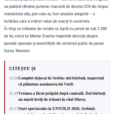
sa publică rămâne puternic marcată de decizia CCR din timpul
mandatului său, prin care au fost anulate alegerile – o
hotărâre care a stârnit valuri de reacții în societate.
În timp ce milioane de români se luptă cu pensii de sub 2.000
de lei, cazul lui Marian Enache reaprinde discuția despre
pensiile speciale și inechitățile din sistemul public de pensii.
Sursa: Newsinn
CITEȘTE ȘI
Complot dejucat în Serbia: doi bărbați, suspectați
15:50
că plănuiau asasinarea lui Vučić
Vremea a făcut prăpăd după caniculă. Doi bărbați
21:39
au murit loviți de trăsnet în râul Mureș
Start spectaculos la UNTOLD 2026. Artistul-
20:17