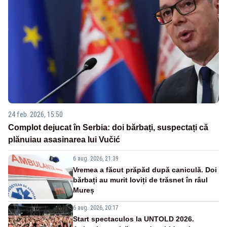
24 feb. 2026, 15:50
Complot dejucat în Serbia: doi bărbați, suspectați că
plănuiau asasinarea lui Vučić
6 aug. 2026, 21:39
Vremea a făcut prăpăd după caniculă. Doi
bărbați au murit loviți de trăsnet în râul
Mureș
6 aug. 2026, 20:17
Start spectaculos la UNTOLD 2026.