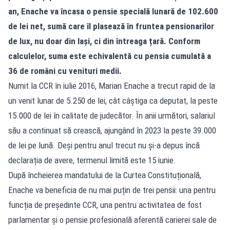
an, Enache va încasa o pensie specială lunară de 102.600
de lei net, sumă care îl plasează în fruntea pensionarilor
de lux, nu doar din Iași, ci din întreaga țară. Conform
calculelor, suma este echivalentă cu pensia cumulată a
36 de români cu venituri medii.
Numit la CCR în iulie 2016, Marian Enache a trecut rapid de la
un venit lunar de 5.250 de lei, cât câștiga ca deputat, la peste
15.000 de lei în calitate de judecător. În anii următori, salariul
său a continuat să crească, ajungând în 2023 la peste 39.000
de lei pe lună. Deși pentru anul trecut nu și-a depus încă
declarația de avere, termenul limită este 15 iunie.
După încheierea mandatului de la Curtea Constituțională,
Enache va beneficia de nu mai puțin de trei pensii: una pentru
funcția de președinte CCR, una pentru activitatea de fost
parlamentar și o pensie profesională aferentă carierei sale de