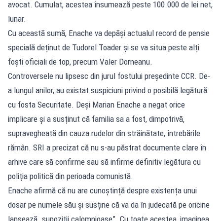
avocat. Cumulat, acestea însumează peste 100.000 de lei net,
lunar.
Cu această sumă, Enache va depăși actualul record de pensie
specială deținut de Tudorel Toader și se va situa peste alți
foști oficiali de top, precum Valer Dorneanu.
Controversele nu lipsesc din jurul fostului președinte CCR. De-
a lungul anilor, au existat suspiciuni privind o posibilă legătură
cu fosta Securitate. Deși Marian Enache a negat orice
implicare și a susținut că familia sa a fost, dimpotrivă,
supravegheată din cauza rudelor din străinătate, întrebările
rămân. SRI a precizat că nu s-au păstrat documente clare în
arhive care să confirme sau să infirme definitiv legătura cu
poliția politică din perioada comunistă.
Enache afirmă că nu are cunoștință despre existența unui
dosar pe numele său și susține că va da în judecată pe oricine
lansează „supoziții calomnioase”. Cu toate acestea, imaginea