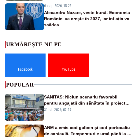
6 aug. 2026, 15:23
Alexandru Nazare, veste bună: Economia
României va crește în 2027, iar inflația va
scădea
URMĂREȘTE-NE PE
Facebook
YouTube
POPULAR
SANITAS: Niciun scenariu favorabil
pentru angajații din sănătate în proiectul
Legii salarizării
31 iul. 2026, 07:29
ANM a emis cod galben și cod portocaliu
de caniculă. Temperaturile urcă până la 38