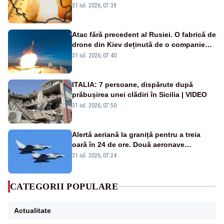
de grade, iar nopțile devin tropicale
31 iul. 2026, 07:39
Atac fără precedent al Rusiei. O fabrică de
drone din Kiev deținută de o companie
americană, distrusă de o rachetă
31 iul. 2026, 07:40
rusească
ITALIA: 7 persoane, dispărute după
prăbușirea unei clădiri în Sicilia | VIDEO
31 iul. 2026, 07:50
Alertă aeriană la graniță pentru a treia
oară în 24 de ore. Două aeronave
Eurofighter britanice au fost ridicate de la
31 iul. 2026, 07:24
sol
CATEGORII POPULARE
Actualitate