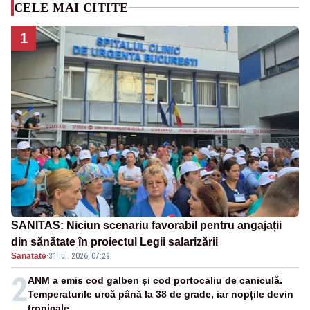
CELE MAI CITITE
1
SANITAS: Niciun scenariu favorabil pentru angajații
din sănătate în proiectul Legii salarizării
Sanatate
·
31 iul. 2026, 07:29
2
ANM a emis cod galben și cod portocaliu de caniculă.
Temperaturile urcă până la 38 de grade, iar nopțile devin
tropicale