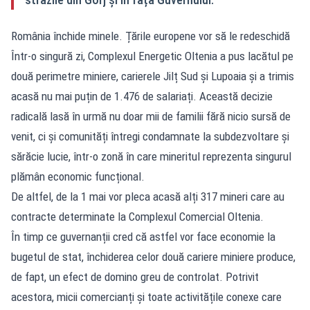
România închide minele. Țările europene vor să le redeschidă
Într-o singură zi, Complexul Energetic Oltenia a pus lacătul pe
două
perimetre miniere
, carierele Jilț Sud și Lupoaia și a trimis
acasă nu mai puțin de 1.476 de salariați. Această decizie
radicală lasă în urmă nu doar mii de familii fără nicio sursă de
venit, ci și comunități întregi condamnate la subdezvoltare și
sărăcie lucie, într-o zonă în care mineritul reprezenta singurul
plămân economic funcțional.
De altfel, de la 1 mai vor pleca acasă alți 317 mineri care au
contracte determinate la Complexul Comercial Oltenia.
În timp ce guvernanții cred că astfel vor face economie la
bugetul de stat, închiderea celor două cariere miniere produce,
de fapt, un efect de domino greu de controlat. Potrivit
acestora, micii comercianți și toate activitățile conexe care