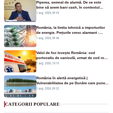
Piperea, semnal de alarmă. De ce este
bine să avem bani cash, în contextul
alertei energetice?
1 aug. 2026, 09:39
România, la limita tehnică a importurilor
de energie. Prețurile cresc alarmant -
Analiză Realitatea Plus
1 aug. 2026, 09:46
Valul de foc lovește România: cod
portocaliu de caniculă, urmat de cod roșu
duminică. Temperaturile urcă spre 40°C
1 aug. 2026, 10:15
România în alertă energetică |
Vulnerabilitatea de pe Dunăre care pune
în pericol Centrala Cernavodă era
1 aug. 2026, 09:32
cunoscută de pe vremea lui Ceaușescu
CATEGORII POPULARE