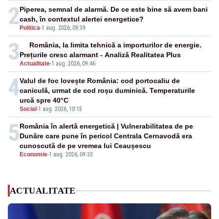
2
Piperea, semnal de alarmă. De ce este bine să avem bani
cash, în contextul alertei energetice?
Politica
-
1 aug. 2026, 09:39
3
România, la limita tehnică a importurilor de energie.
Prețurile cresc alarmant - Analiză Realitatea Plus
Actualitate
-
1 aug. 2026, 09:46
4
Valul de foc lovește România: cod portocaliu de
caniculă, urmat de cod roșu duminică. Temperaturile
urcă spre 40°C
Social
-
1 aug. 2026, 10:15
5
România în alertă energetică | Vulnerabilitatea de pe
Dunăre care pune în pericol Centrala Cernavodă era
cunoscută de pe vremea lui Ceaușescu
Economie
-
1 aug. 2026, 09:32
ACTUALITATE