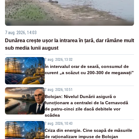
7 aug. 2026, 14:03
Dunărea crește ușor la intrarea în țară, dar rămâne mult
sub media lunii august
7 aug. 2026, 13:02
În intervalul orar de seară, consumul de
curent „a scăzut cu 200-300 de megawați”
7 aug. 2026, 10:51
Bolojan: Nivelul Dunării asigură o
funcționare a centralei de la Cernavodă
de patru-cinci zile dacă debitele vor
scădea
7 aug. 2026, 10:43
Criza din energie. Cine scapă de măsurile
de raționalizare impuse de Bolojan