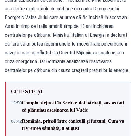
una dintre exploatările de cărbune din cadrul Complexului
Energetic Valea Jiului care ar urma să fie închisă în acest an.
Asta în timp ce Italia amână timp de 13 ani închiderea
centralelor pe cărbune. Ministrul italian al Energiei a declarat
că țara sa ar putea reporni unele termocentrale pe cărbune în
cazul în care conflictul din Orientul Mijlociu va conduce la o
criză energetică. Iar Germania analizează reactivarea
centralelor pe cărbune din cauza creșterii prețurilor la energie.
CITEȘTE ȘI
Complot dejucat în Serbia: doi bărbați, suspectați
15:50
că plănuiau asasinarea lui Vučić
România, prinsă între caniculă și furtuni. Cum va
08:42
fi vremea sâmbătă, 8 august