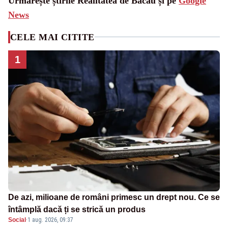
Urmărește știrile Realitatea de Bacau și pe
Google
News
CELE MAI CITITE
1
De azi, milioane de români primesc un drept nou. Ce se
întâmplă dacă ți se strică un produs
Social
·
1 aug. 2026, 09:37