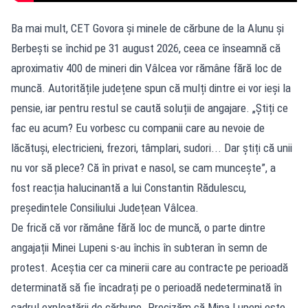
Ba mai mult, CET Govora și minele de cărbune de la Alunu și
Berbești se închid pe 31 august 2026, ceea ce înseamnă că
aproximativ 400 de mineri din Vâlcea vor rămâne fără loc de
muncă. Autoritățile județene spun că mulți dintre ei vor ieși la
pensie, iar pentru restul se caută soluții de angajare. „Știți ce
fac eu acum? Eu vorbesc cu companii care au nevoie de
lăcătuși, electricieni, frezori, tâmplari, sudori... Dar știți că unii
nu vor să plece? Că în privat e nasol, se cam muncește”, a
fost reacția halucinantă a lui Constantin Rădulescu,
președintele Consiliului Județean Vâlcea.
De frică că vor rămâne fără loc de muncă, o parte dintre
angajații Minei Lupeni
s-au închis în subteran în semn de
protest. Aceștia cer ca minerii care au contracte pe perioadă
determinată să fie încadrați pe o perioadă nedeterminată în
cadrul exploatării de cărbune. Precizăm că Mina Lupeni este