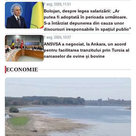
7 aug. 2026, 11:51
Bolojan, despre legea salarizării: „Ar
putea fi adoptată în perioada următoare.
S-a întârziat depunerea din cauza unor
discursuri iresponsabile în spaţiul public”
7 aug. 2026, 10:57
ANSVSA a negociat, la Ankara, un acord
pentru facilitarea tranzitului prin Turcia al
carcaselor de ovine și bovine
ECONOMIE