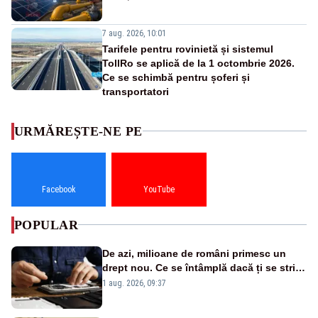
7 aug. 2026, 10:01
Tarifele pentru rovinietă și sistemul
TollRo se aplică de la 1 octombrie 2026.
Ce se schimbă pentru șoferi și
transportatori
URMĂREȘTE-NE PE
Facebook
YouTube
POPULAR
De azi, milioane de români primesc un
drept nou. Ce se întâmplă dacă ți se strică
un produs
1 aug. 2026, 09:37