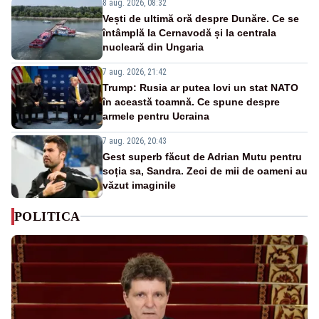
8 aug. 2026, 08:32
Vești de ultimă oră despre Dunăre. Ce se
întâmplă la Cernavodă și la centrala
nucleară din Ungaria
7 aug. 2026, 21:42
Trump: Rusia ar putea lovi un stat NATO
în această toamnă. Ce spune despre
armele pentru Ucraina
7 aug. 2026, 20:43
Gest superb făcut de Adrian Mutu pentru
soția sa, Sandra. Zeci de mii de oameni au
văzut imaginile
POLITICA