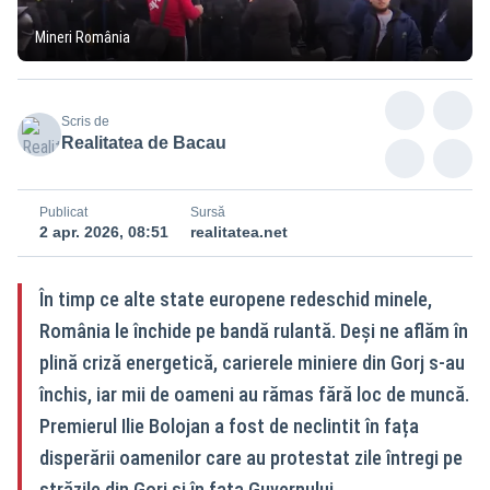
Mineri România
Scris de
Realitatea de Bacau
Publicat
Sursă
2 apr. 2026, 08:51
realitatea.net
În timp ce alte state europene redeschid minele,
România le închide pe bandă rulantă. Deși ne aflăm în
plină criză energetică, carierele miniere din Gorj s-au
închis, iar mii de oameni au rămas fără loc de muncă.
Premierul Ilie Bolojan a fost de neclintit în fața
disperării oamenilor care au protestat zile întregi pe
străzile din Gorj și în fața Guvernului.