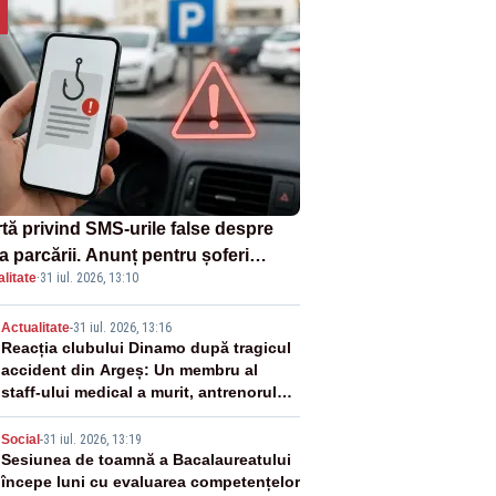
rtă privind SMS-urile false despre
a parcării. Anunț pentru șoferi
litate
·
31 iul. 2026, 13:10
pra unei noi metode de fraudă
ine
2
Actualitate
-
31 iul. 2026, 13:16
Reacția clubului Dinamo după tragicul
accident din Argeș: Un membru al
staff-ului medical a murit, antrenorul
Adrian Ropotan este în spital
3
Social
-
31 iul. 2026, 13:19
Sesiunea de toamnă a Bacalaureatului
începe luni cu evaluarea competențelor