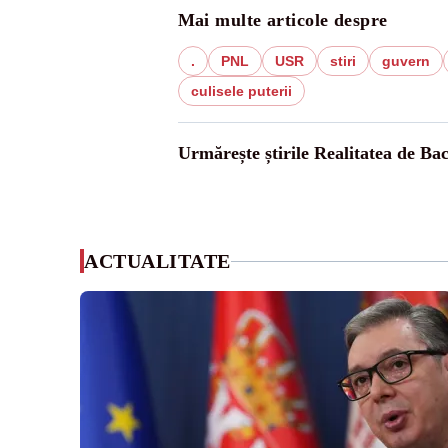
Mai multe articole despre
.
PNL
USR
stiri
guvern
culisele puterii
Urmărește știrile Realitatea de Ba
ACTUALITATE