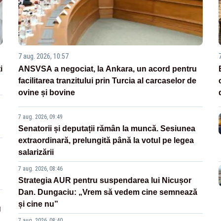
7 aug. 2026, 10:57
i
ANSVSA a negociat, la Ankara, un acord pentru
facilitarea tranzitului prin Turcia al carcaselor de
ovine și bovine
7 aug. 2026, 09:49
Senatorii și deputații rămân la muncă. Sesiunea
extraordinară, prelungită până la votul pe legea
salarizării
7 aug. 2026, 08:46
Strategia AUR pentru suspendarea lui Nicușor
Dan. Dungaciu: „Vrem să vedem cine semnează
și cine nu”
g
7 aug. 2026, 08:40