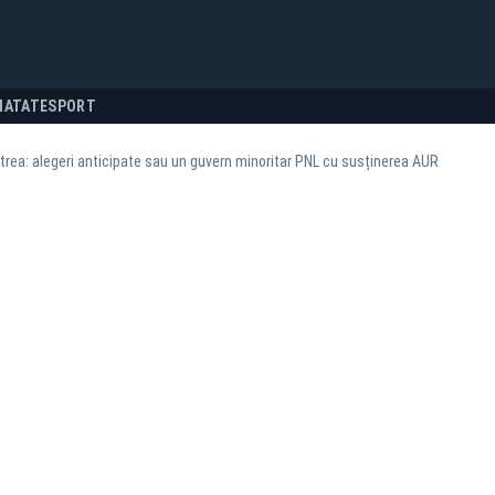
NATATE
SPORT
trea: alegeri anticipate sau un guvern minoritar PNL cu susținerea AUR