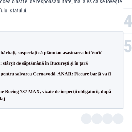
cces o astfel de responsabilitate, mai ales că se lovește
ului statului.
bărbați, suspectați că plănuiau asasinarea lui Vučić
șit de săptămână în București și în țară
e pentru salvarea Cernavodă. ANAR: Fiecare barjă va fi
ane Boeing 737 MAX, vizate de inspecții obligatorii, după
laj