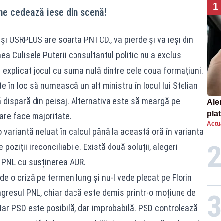
1
ine cedează iese din scenă!
 și USRPLUS are soarta PNTCD., va pierde și va ieși din
ea Culisele Puterii consultantul politic nu a exclus
 a explicat jocul cu suma nulă dintre cele doua formațiuni.
în loc să numească un alt ministru în locul lui Stelian
să dispară din peisaj. Alternativa este să meargă pe
Ale
plat
care face majoritate.
Actua
asu
 variantă neluat în calcul până la această oră în varianta
onl
 poziții ireconciliabile. Există două soluții, alegeri
l PNL cu susținerea AUR.
vede o criză pe termen lung și nu-l vede plecat pe Florin
ongresul PNL, chiar dacă este demis printr-o moțiune de
tar PSD este posibilă, dar improbabilă. PSD controlează