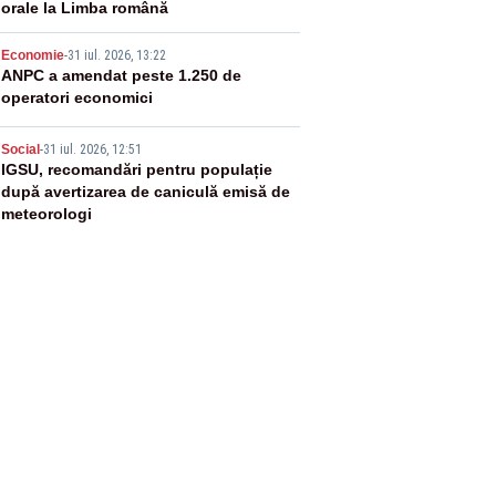
orale la Limba română
4
Economie
-
31 iul. 2026, 13:22
ANPC a amendat peste 1.250 de
operatori economici
5
Social
-
31 iul. 2026, 12:51
IGSU, recomandări pentru populație
după avertizarea de caniculă emisă de
meteorologi