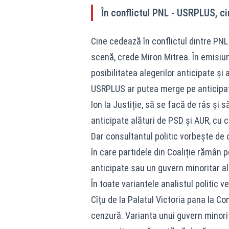
În conflictul PNL - USRPLUS, c
Cine cedează în conflictul dintre PNL
scenă, crede Miron Mitrea. În emisiun
posibilitatea alegerilor anticipate și
USRPLUS ar putea merge pe anticipate 
Ion la Justiție, să se facă de râs și 
anticipate alături de PSD și AUR, cu 
Dar consultantul politic vorbește de o
în care partidele din Coaliție rămân pe
anticipate sau un guvern minoritar a
În toate variantele analistul politic 
Cîțu de la Palatul Victoria pana la C
cenzură. Varianta unui guvern minori