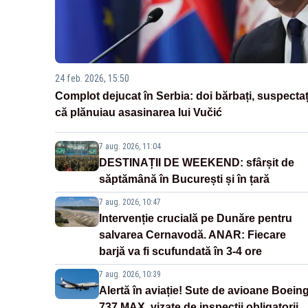
24 feb. 2026, 15:50
Complot dejucat în Serbia: doi bărbați, suspectaț
că plănuiau asasinarea lui Vučić
7 aug. 2026, 11:04
DESTINAȚII DE WEEKEND: sfârșit de
săptămână în București și în țară
7 aug. 2026, 10:47
Intervenție crucială pe Dunăre pentru
salvarea Cernavodă. ANAR: Fiecare
barjă va fi scufundată în 3-4 ore
7 aug. 2026, 10:39
Alertă în aviație! Sute de avioane Boein
737 MAX, vizate de inspecții obligatorii,