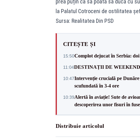
prea puțin ca să poată să ducă cu su
la Palatul Cotroceni de ostilitatea șef
Sursa: Realitatea Din PSD
CITEȘTE ȘI
Complot dejucat în Serbia: doi 
15:50
DESTINAȚII DE WEEKEND: sfâr
11:04
Intervenție crucială pe Dunăr
10:47
scufundată în 3-4 ore
Alertă în aviație! Sute de avio
10:39
descoperirea unor fisuri în fuse
Distribuie articolul