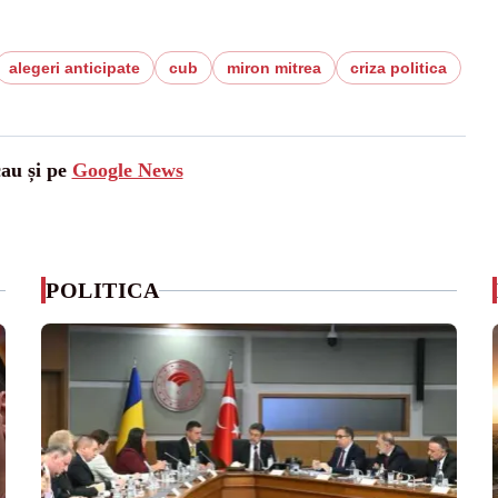
alegeri anticipate
cub
miron mitrea
criza politica
cau și pe
Google News
POLITICA