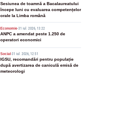
3
Sesiunea de toamnă a Bacalaureatului
începe luni cu evaluarea competențelor
orale la Limba română
4
Economie
-
31 iul. 2026, 13:22
ANPC a amendat peste 1.250 de
operatori economici
5
Social
-
31 iul. 2026, 12:51
IGSU, recomandări pentru populație
după avertizarea de caniculă emisă de
meteorologi