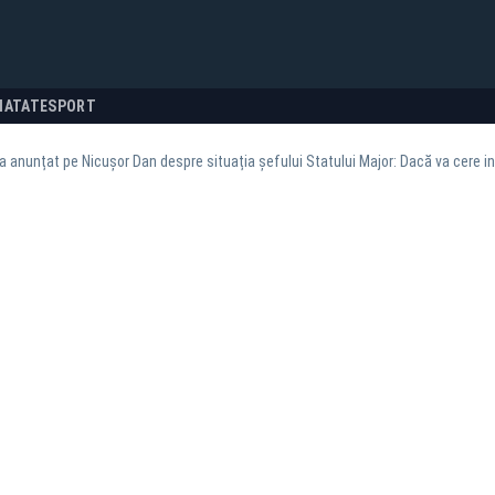
NATATE
SPORT
-a anunțat pe Nicușor Dan despre situația șefului Statului Major: Dacă va cere i