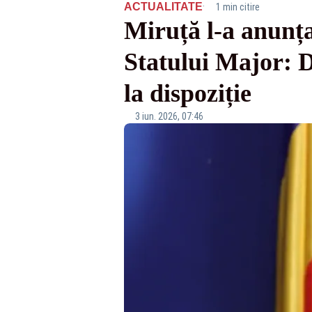
·
ACTUALITATE
1 min citire
Miruță l-a anunța
Statului Major: 
la dispoziție
3 iun. 2026, 07:46