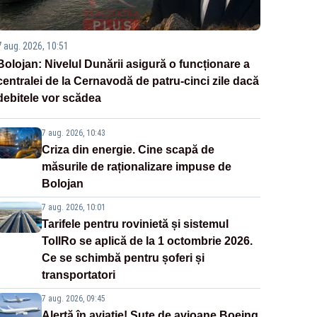
7 aug. 2026, 10:51
Bolojan: Nivelul Dunării asigură o funcționare a
centralei de la Cernavodă de patru-cinci zile dacă
debitele vor scădea
7 aug. 2026, 10:43
Criza din energie. Cine scapă de
măsurile de raționalizare impuse de
Bolojan
7 aug. 2026, 10:01
Tarifele pentru rovinietă și sistemul
TollRo se aplică de la 1 octombrie 2026.
Ce se schimbă pentru șoferi și
transportatori
7 aug. 2026, 09:45
Alertă în aviație! Sute de avioane Boeing