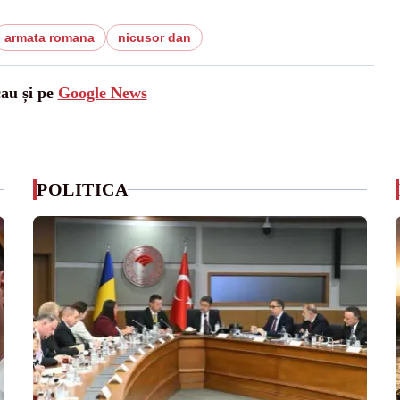
armata romana
nicusor dan
cau și pe
Google News
POLITICA