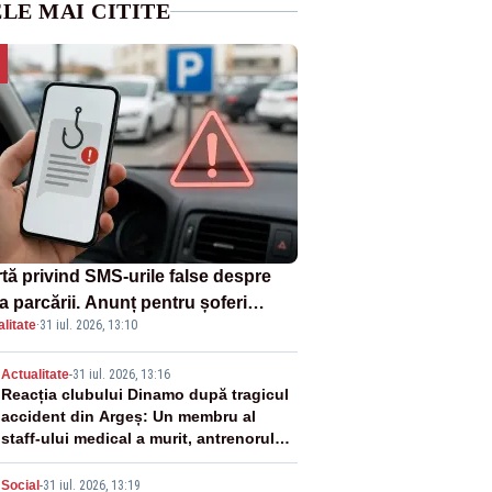
LE MAI CITITE
rtă privind SMS-urile false despre
a parcării. Anunț pentru șoferi
litate
·
31 iul. 2026, 13:10
pra unei noi metode de fraudă
ine
2
Actualitate
-
31 iul. 2026, 13:16
Reacția clubului Dinamo după tragicul
accident din Argeș: Un membru al
staff-ului medical a murit, antrenorul
Adrian Ropotan este în spital
Social
-
31 iul. 2026, 13:19