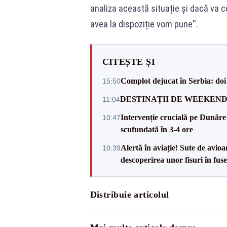
analiza această situație și dacă va c
avea la dispoziție vom pune''.
CITEȘTE ȘI
Complot dejucat în Serbia: doi 
15:50
DESTINAȚII DE WEEKEND: sfâr
11:04
Intervenție crucială pe Dunăr
10:47
scufundată în 3-4 ore
Alertă în aviație! Sute de avio
10:39
descoperirea unor fisuri în fuse
Distribuie articolul