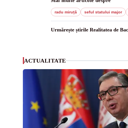
Mai multe articole despre
radu miruță
seful statului major
Urmărește știrile Realitatea de Ba
ACTUALITATE