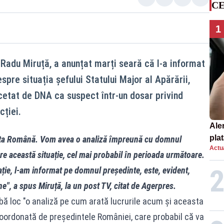
CE
1
, Radu Miruță, a anunțat marți seară că l-a informat
pre situația șefului Statului Major al Apărării,
cetat de DNA ca suspect într-un dosar privind
cției.
Ale
plat
mata Română. Vom avea o analiză împreună cu domnul
Actua
asu
e această situație, cel mai probabil în perioada următoare.
onl
ație, l-am informat pe domnul președinte, este, evident,
, a spus Miruță, la un post TV, citat de Agerpres.
aibă loc "o analiză pe cum arată lucrurile acum și aceasta
coordonată de președintele României, care probabil că va