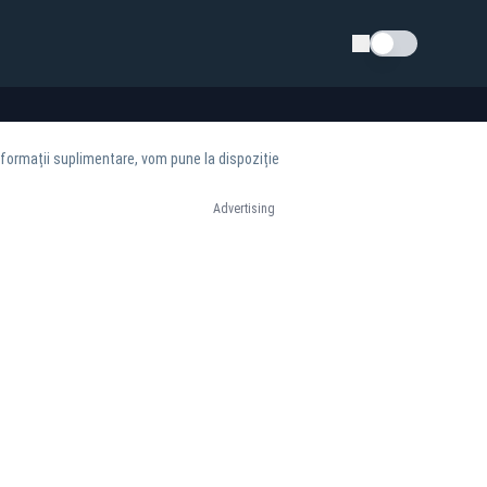
Schimba tema
nformații suplimentare, vom pune la dispoziție
Advertising