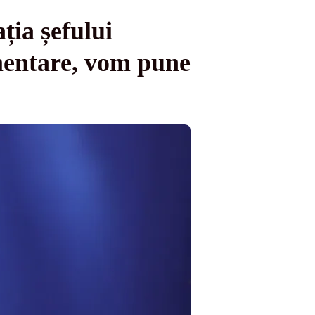
ția șefului
mentare, vom pune