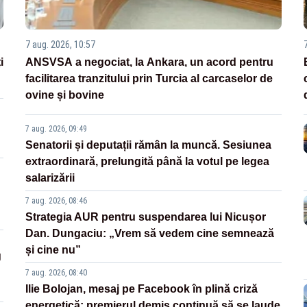
7 aug. 2026, 10:57
i
ANSVSA a negociat, la Ankara, un acord pentru
facilitarea tranzitului prin Turcia al carcaselor de
ovine și bovine
7 aug. 2026, 09:49
Senatorii și deputații rămân la muncă. Sesiunea
extraordinară, prelungită până la votul pe legea
salarizării
7 aug. 2026, 08:46
Strategia AUR pentru suspendarea lui Nicușor
Dan. Dungaciu: „Vrem să vedem cine semnează
și cine nu”
g
7 aug. 2026, 08:40
Ilie Bolojan, mesaj pe Facebook în plină criză
energetică: premierul demis continuă să se laude