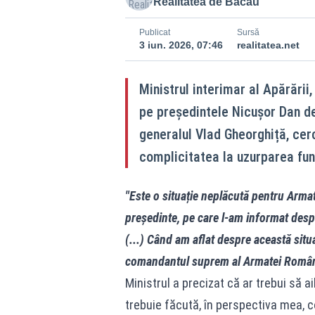
Realitatea de Bacau
Publicat
Sursă
3 iun. 2026, 07:46
realitatea.net
Ministrul interimar al Apărării
pe președintele Nicușor Dan des
generalul Vlad Gheorghiță, cer
complicitatea la uzurparea fun
"Este o situație neplăcută pentru Ar
președinte, pe care l-am informat despr
(...) Când am aflat despre această situ
comandantul suprem al Armatei Române"
Ministrul a precizat că ar trebui să 
trebuie făcută, în perspectiva mea, 