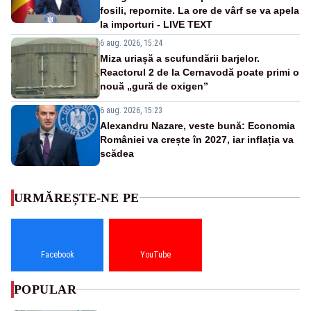
fosili, repornite. La ore de vârf se va apela
la importuri - LIVE TEXT
6 aug. 2026, 15:24
Miza uriașă a scufundării barjelor.
Reactorul 2 de la Cernavodă poate primi o
nouă „gură de oxigen”
6 aug. 2026, 15:23
Alexandru Nazare, veste bună: Economia
României va crește în 2027, iar inflația va
scădea
URMĂREȘTE-NE PE
Facebook
YouTube
POPULAR