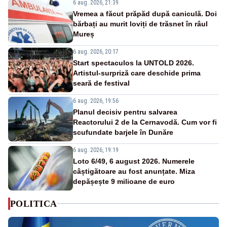
6 aug. 2026, 21:39
Vremea a făcut prăpăd după caniculă. Doi
bărbați au murit loviți de trăsnet în râul
Mureș
6 aug. 2026, 20:17
Start spectaculos la UNTOLD 2026.
Artistul-surpriză care deschide prima
seară de festival
6 aug. 2026, 19:56
Planul decisiv pentru salvarea
Reactorului 2 de la Cernavodă. Cum vor fi
scufundate barjele în Dunăre
6 aug. 2026, 19:19
Loto 6/49, 6 august 2026. Numerele
câștigătoare au fost anunțate. Miza
depășește 9 milioane de euro
POLITICA