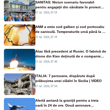
SANITAS: Niciun scenariu favorabil
pentru angajații din sănătate în proiectul
Legii salarizării
31 iul. 2026, 07:29
ANM a emis cod galben și cod portocaliu
de caniculă. Temperaturile urcă până la 38
de grade, iar nopțile devin tropicale
31 iul. 2026, 07:39
Atac fără precedent al Rusiei. O fabrică de
drone din Kiev deținută de o companie
americană, distrusă de o rachetă
31 iul. 2026, 07:40
rusească
ITALIA: 7 persoane, dispărute după
prăbușirea unei clădiri în Sicilia | VIDEO
31 iul. 2026, 07:50
Alertă aeriană la graniță pentru a treia
oară în 24 de ore. Două aeronave