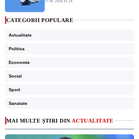
Eurofighter britanice au fost ridicate de la
31 iul. 2026, 07:24
sol
CATEGORII POPULARE
Actualitate
Politica
Economie
Social
Sport
Sanatate
MAI MULTE ȘTIRI DIN
ACTUALITATE