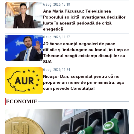
6 aug. 2026, 15:18
Ana Maria Păcuraru: Televiziunea
Poporului solicită investigarea deciziilor
luate în această perioadă de criză
enegetică
6 aug. 2026, 11:27
JD Vance anunță negocieri de pace
dificile și îndelungate cu Iranul, în timp ce
Teheranul neagă existența discuțiilor cu
SUA
6 aug. 2026, 11:24
Nicușor Dan, suspendat pentru că nu
propune un nume de prim-ministru, așa
cum prevede Constituția!
ECONOMIE