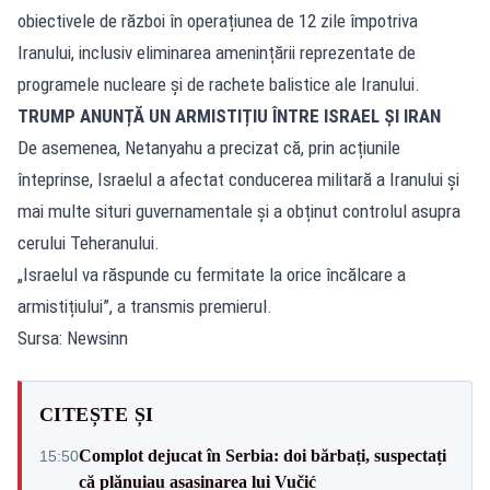
obiectivele de război în operațiunea de 12 zile împotriva
Iranului, inclusiv eliminarea amenințării reprezentate de
programele nucleare și de rachete balistice ale Iranului.
TRUMP ANUNȚĂ UN ARMISTIȚIU ÎNTRE ISRAEL ȘI IRAN
De asemenea, Netanyahu a precizat că, prin acțiunile
înteprinse, Israelul a afectat conducerea militară a Iranului și
mai multe situri guvernamentale și a obținut controlul asupra
cerului Teheranului.
„Israelul va răspunde cu fermitate la orice încălcare a
armistițiului”, a transmis premierul.
Sursa: Newsinn
CITEȘTE ȘI
Complot dejucat în Serbia: doi bărbați, suspectați
15:50
că plănuiau asasinarea lui Vučić