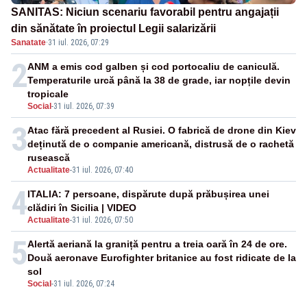
SANITAS: Niciun scenariu favorabil pentru angajații
din sănătate în proiectul Legii salarizării
Sanatate
·
31 iul. 2026, 07:29
2
ANM a emis cod galben și cod portocaliu de caniculă.
Temperaturile urcă până la 38 de grade, iar nopțile devin
tropicale
Social
-
31 iul. 2026, 07:39
3
Atac fără precedent al Rusiei. O fabrică de drone din Kiev
deținută de o companie americană, distrusă de o rachetă
rusească
Actualitate
-
31 iul. 2026, 07:40
4
ITALIA: 7 persoane, dispărute după prăbușirea unei
clădiri în Sicilia | VIDEO
Actualitate
-
31 iul. 2026, 07:50
5
Alertă aeriană la graniță pentru a treia oară în 24 de ore.
Două aeronave Eurofighter britanice au fost ridicate de la
sol
Social
-
31 iul. 2026, 07:24