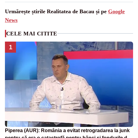
Urmărește știrile Realitatea de Bacau și pe
Google
News
CELE MAI CITITE
1
Piperea (AUR): România a evitat retrogradarea la junk
pentru că era o catastrofă pentru bănci și fondurile de