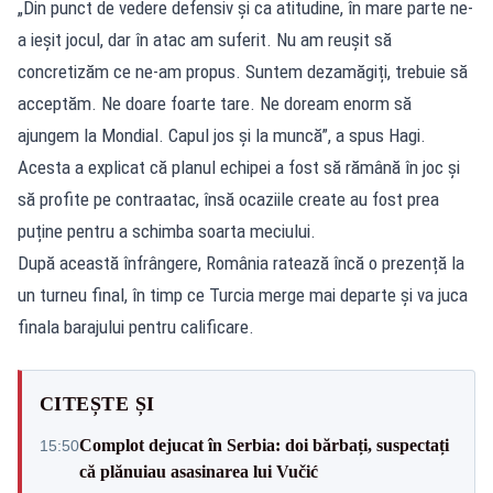
„Din punct de vedere defensiv și ca atitudine, în mare parte ne-
a ieșit jocul, dar în atac am suferit. Nu am reușit să
concretizăm ce ne-am propus. Suntem dezamăgiți, trebuie să
acceptăm. Ne doare foarte tare. Ne doream enorm să
ajungem la Mondial. Capul jos și la muncă”, a spus Hagi.
Acesta a explicat că planul echipei a fost să rămână în joc și
să profite pe contraatac, însă ocaziile create au fost prea
puține pentru a schimba soarta meciului.
După această înfrângere, România ratează încă o prezență la
un turneu final, în timp ce Turcia merge mai departe și va juca
finala barajului pentru calificare.
CITEȘTE ȘI
Complot dejucat în Serbia: doi bărbați, suspectați
15:50
că plănuiau asasinarea lui Vučić