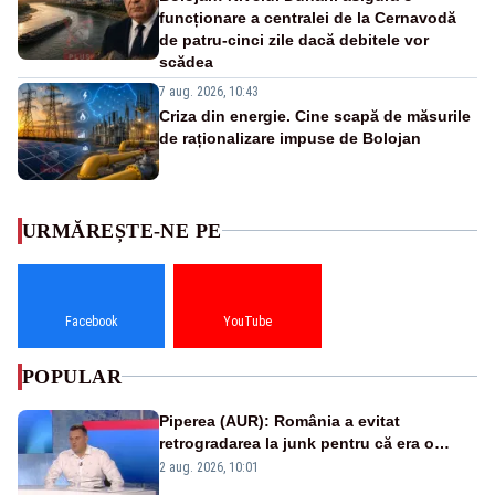
funcționare a centralei de la Cernavodă
de patru-cinci zile dacă debitele vor
scădea
7 aug. 2026, 10:43
Criza din energie. Cine scapă de măsurile
de raționalizare impuse de Bolojan
URMĂREȘTE-NE PE
Facebook
YouTube
POPULAR
Piperea (AUR): România a evitat
retrogradarea la junk pentru că era o
catastrofă pentru bănci și fondurile de
2 aug. 2026, 10:01
pensii