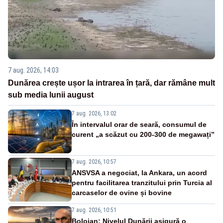
7 aug. 2026, 14:03
Dunărea crește ușor la intrarea în țară, dar rămâne mult
sub media lunii august
7 aug. 2026, 13:02
În intervalul orar de seară, consumul de
curent „a scăzut cu 200-300 de megawați”
7 aug. 2026, 10:57
ANSVSA a negociat, la Ankara, un acord
pentru facilitarea tranzitului prin Turcia al
carcaselor de ovine și bovine
7 aug. 2026, 10:51
Bolojan: Nivelul Dunării asigură o