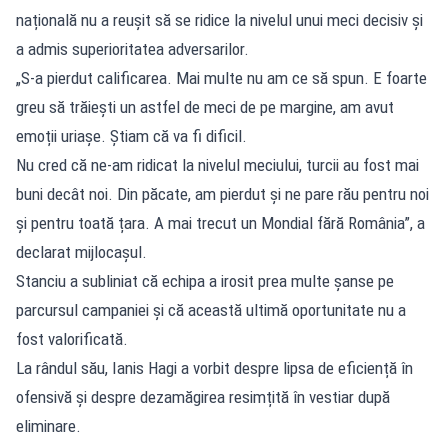
națională nu a reușit să se ridice la nivelul unui meci decisiv și
a admis superioritatea adversarilor.
„S-a pierdut calificarea. Mai multe nu am ce să spun. E foarte
greu să trăiești un astfel de meci de pe margine, am avut
emoții uriașe. Știam că va fi dificil.
Nu cred că ne-am ridicat la nivelul meciului, turcii au fost mai
buni decât noi. Din păcate, am pierdut și ne pare rău pentru noi
și pentru toată țara. A mai trecut un Mondial fără România”, a
declarat mijlocașul.
Stanciu a subliniat că echipa a irosit prea multe șanse pe
parcursul campaniei și că această ultimă oportunitate nu a
fost valorificată.
La rândul său, Ianis Hagi a vorbit despre lipsa de eficiență în
ofensivă și despre dezamăgirea resimțită în vestiar după
eliminare.