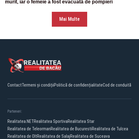
murit, iar o femeie a fost evacuată de pompieri
Mai Multe
Contact
Termeni și condiții
Politică de confidențialitate
Cod de conduită
Parteneri:
Realitatea.NET
Realitatea Sportiva
Realitatea Star
Realitatea de Teleorman
Realitatea de Bucuresti
Realitatea de Tulcea
Realitatea de Olt
Realitatea de Salaj
Realitatea de Suceava