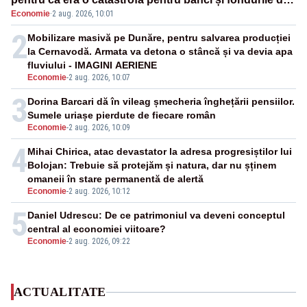
Economie
·
2 aug. 2026, 10:01
pensii
2
Mobilizare masivă pe Dunăre, pentru salvarea producției
la Cernavodă. Armata va detona o stâncă și va devia apa
fluviului - IMAGINI AERIENE
Economie
-
2 aug. 2026, 10:07
3
Dorina Barcari dă în vileag șmecheria înghețării pensiilor.
Sumele uriașe pierdute de fiecare român
Economie
-
2 aug. 2026, 10:09
4
Mihai Chirica, atac devastator la adresa progresiștilor lui
Bolojan: Trebuie să protejăm și natura, dar nu șținem
omaneii în stare permanentă de alertă
Economie
-
2 aug. 2026, 10:12
5
Daniel Udrescu: De ce patrimoniul va deveni conceptul
central al economiei viitoare?
Economie
-
2 aug. 2026, 09:22
ACTUALITATE